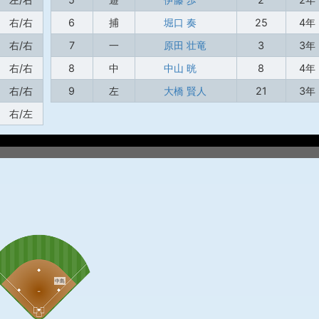
右/右
6
捕
堀口 奏
25
4年
右/右
7
一
原田 壮竜
3
3年
右/右
8
中
中山 晄
8
4年
右/右
9
左
大橋 賢人
21
3年
右/左
中島