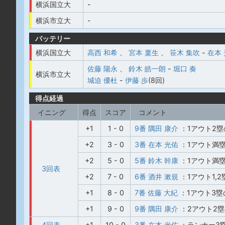
横浜国立大
-
横浜市立大
-
バッテリー
横浜国立大
高西 和希
、
宮本 稟生
、
笹木 集吹
-
在本
佐藤 陽永
、
鈴木 皓一朗
-
堀口 奏
横浜市立大
城迫 優杜
-
伊藤 歩
(8回)
得点経過
イニング
得点
スコア
コメント
+1
1 - 0
9番 隅田 康介
：1アウト2
+2
3 - 0
3番 在本 光佑
：1アウト満
+2
5 - 0
5番 鈴木 幹康
：1アウト満
3回表
+2
7 - 0
6番 酒井 漱規
：1アウト1,
+1
8 - 0
7番 佐藤 大紀
：1アウト3塁
+1
9 - 0
9番 隅田 康介
：2アウト2
4回表
+1
10 - 0
3番 在本 光佑
：ランナー3