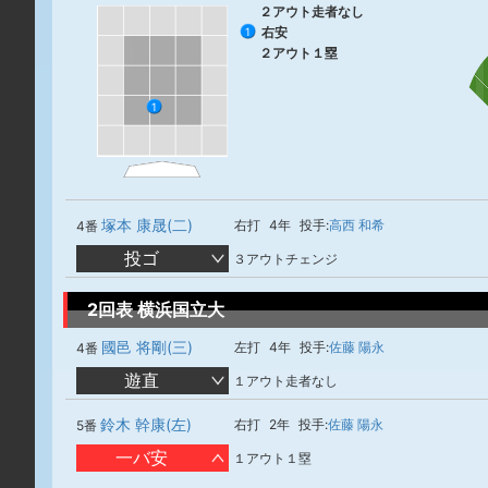
２アウト走者なし
右安
1
２アウト１塁
1
塚本 康晟(二)
右打
4年
投手:
高西 和希
4番
投ゴ
３アウトチェンジ
2回表 横浜国立大
國邑 将剛(三)
左打
4年
投手:
佐藤 陽永
4番
遊直
１アウト走者なし
鈴木 幹康(左)
右打
2年
投手:
佐藤 陽永
5番
一バ安
１アウト１塁