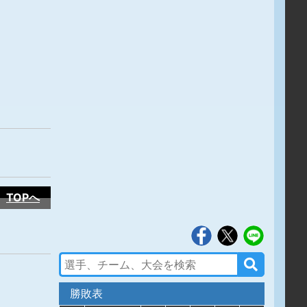
TOPへ
勝敗表