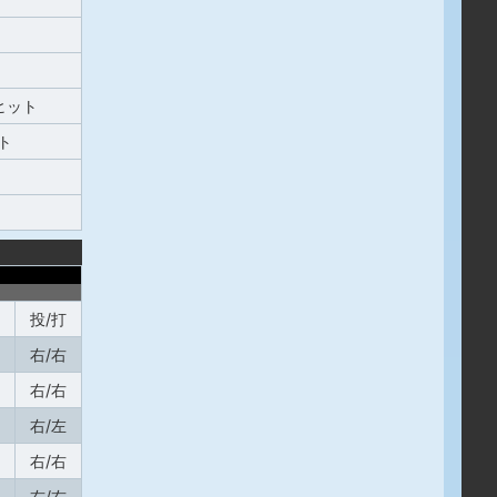
ヒット
ト
投/打
右/右
右/右
右/左
右/右
右/右