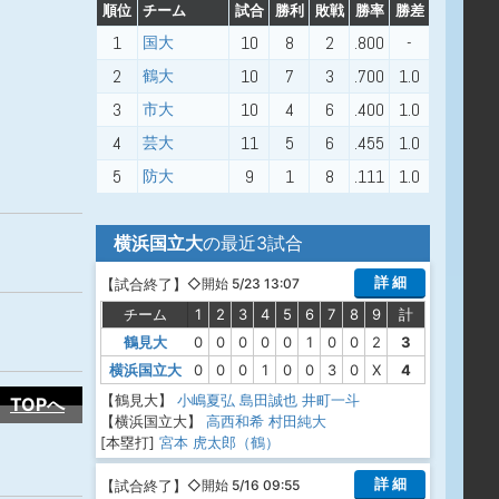
順位
チーム
試合
勝利
敗戦
勝率
勝差
1
10
8
2
.800
-
国大
2
10
7
3
.700
1.0
鶴大
3
10
4
6
.400
1.0
市大
4
11
5
6
.455
1.0
芸大
5
9
1
8
.111
1.0
防大
横浜国立大
の最近3試合
詳 細
【
試合終了
】
◇開始 5/23 13:07
チーム
1
2
3
4
5
6
7
8
9
計
鶴見大
0
0
0
0
0
1
0
0
2
3
横浜国立大
0
0
0
1
0
0
3
0
X
4
【鶴見大】
小嶋夏弘
島田誠也
井町一斗
TOPへ
【横浜国立大】
高西和希
村田純大
[本塁打]
宮本 虎太郎（鶴）
詳 細
【
試合終了
】
◇開始 5/16 09:55