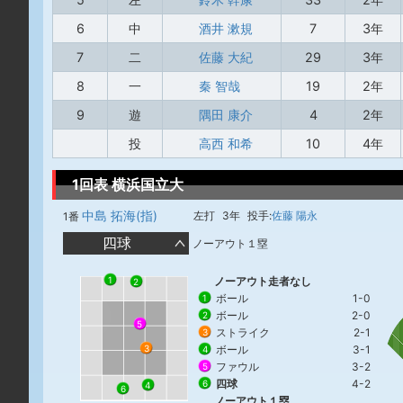
6
中
酒井 漱規
7
3年
7
二
佐藤 大紀
29
3年
8
一
秦 智哉
19
2年
9
遊
隅田 康介
4
2年
投
高西 和希
10
4年
1回表 横浜国立大
中島 拓海(指)
左打
3年
投手:
佐藤 陽永
1番
四球
ノーアウト１塁
1
ノーアウト走者なし
2
ボール
1-0
1
ボール
2-0
2
5
ストライク
2-1
3
ボール
3-1
3
4
ファウル
3-2
5
四球
4-2
6
4
6
ノーアウト１塁