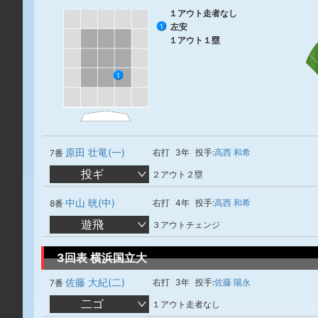
１アウト走者なし
左安
1
１アウト１塁
1
原田 壮竜(一)
右打
3年
投手:
高西 和希
7番
投ギ
２アウト２塁
中山 晄(中)
右打
4年
投手:
高西 和希
8番
遊飛
３アウトチェンジ
3回表 横浜国立大
佐藤 大紀(二)
右打
3年
投手:
佐藤 陽永
7番
二ゴ
１アウト走者なし