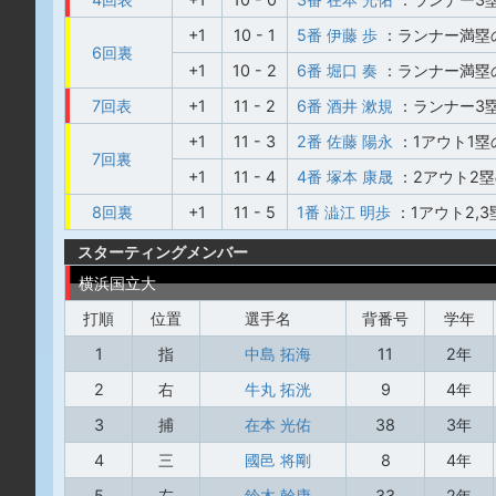
+1
10 - 1
5番 伊藤 歩
：ランナー満塁
6回裏
+1
10 - 2
6番 堀口 奏
：ランナー満塁
7回表
+1
11 - 2
6番 酒井 漱規
：ランナー3
+1
11 - 3
2番 佐藤 陽永
：1アウト1
7回裏
+1
11 - 4
4番 塚本 康晟
：2アウト2
8回裏
+1
11 - 5
1番 澁江 明歩
：1アウト2,
スターティングメンバー
横浜国立大
打順
位置
選手名
背番号
学年
1
指
中島 拓海
11
2年
2
右
牛丸 拓洸
9
4年
3
捕
在本 光佑
38
3年
4
三
國邑 将剛
8
4年
5
左
鈴木 幹康
33
2年