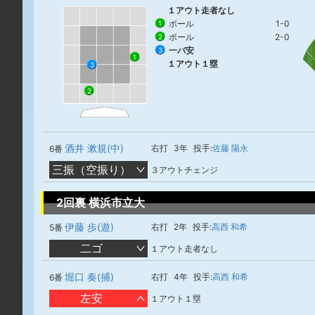
１アウト走者なし
ボール
1-0
1
ボール
2-0
2
一バ安
3
1
１アウト１塁
3
2
酒井 漱規(中)
右打
3年
投手:
佐藤 陽永
6番
三振（空振り）
３アウトチェンジ
2回裏 横浜市立大
伊藤 歩(遊)
右打
2年
投手:
高西 和希
5番
二ゴ
１アウト走者なし
堀口 奏(捕)
右打
4年
投手:
高西 和希
6番
左安
１アウト１塁