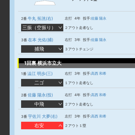
牛丸 拓洸(右)
左打
4年
投手:
佐藤 陽永
2番
三振（空振り）
２アウト走者なし
在本 光佑(捕)
右打
3年
投手:
佐藤 陽永
3番
捕飛
３アウトチェンジ
1回裏 横浜市立大
澁江 明歩(三)
右打
3年
投手:
高西 和希
1番
二ゴ
１アウト走者なし
佐藤 陽永(投)
右打
4年
投手:
高西 和希
2番
中飛
２アウト走者なし
宇佐川 大夢(右)
左打
3年
投手:
高西 和希
3番
右安
２アウト１塁