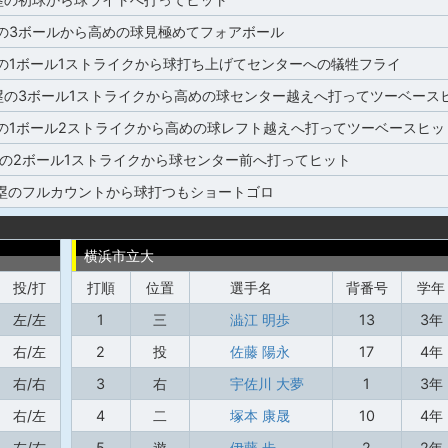
の3ボールから高めの球見極めてフォアボール
の1ボール1ストライクから球打ち上げてセンターへの犠牲フライ
塁の3ボール1ストライクから高めの球センター越えへ打ってツーベース
塁の1ボール2ストライクから高めの球レフト越えへ打ってツーベースヒッ
塁の2ボール1ストライクから球センター前へ打ってヒット
3塁のフルカウントから球打つもショートゴロ
横浜市立大
投/打
打順
位置
選手名
背番号
学年
左/左
1
三
澁江 明歩
13
3年
右/左
2
投
佐藤 陽永
17
4年
右/右
3
右
宇佐川 大夢
1
3年
右/左
4
二
塚本 康晟
10
4年
左/右
5
遊
伊藤 歩
2
2年