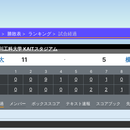
部
勝敗表
ランキング
試合経過
川工科大学 KAITスタジアム
大
11
5
-
1
2
3
4
5
6
7
8
0
0
9
1
0
0
1
0
0
0
0
0
0
2
2
1
過
メンバー
ボックススコア
テキスト速報
スコアブック