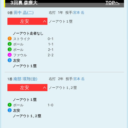
3回裏 森療大
TOPへ
田中 晶(二)
右打
1年
投手:
宮本 岳
9番
左安
ノーアウト１塁
ノーアウト走者なし
ストライク
0-1
1
ボール
1-1
2
ボール
2-1
3
ファウル
2-2
4
左安
5
ノーアウト１塁
南部 瑛翔(遊)
右打
2年
投手:
宮本 岳
1番
左安
ノーアウト１,２塁
ノーアウト１塁
ボール
1-0
1
左安
2
ノーアウト１,２塁