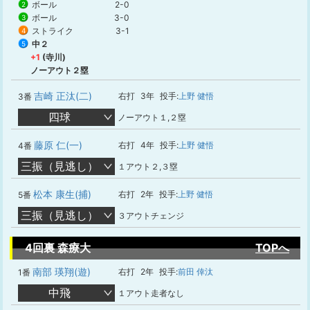
ボール
2-0
2
ボール
3-0
3
ストライク
3-1
4
中２
5
+1
(寺川)
ノーアウト２塁
吉崎 正汰(二)
右打
3年
投手:
上野 健悟
3番
四球
ノーアウト１,２塁
藤原 仁(一)
右打
4年
投手:
上野 健悟
4番
三振（見逃し）
１アウト２,３塁
松本 康生(捕)
右打
2年
投手:
上野 健悟
5番
三振（見逃し）
３アウトチェンジ
4回裏 森療大
TOPへ
南部 瑛翔(遊)
右打
2年
投手:
前田 倖汰
1番
中飛
１アウト走者なし