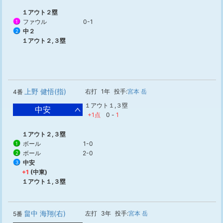
１アウト２塁
ファウル
0-1
1
中２
2
１アウト２,３塁
上野 健悟(指)
右打
1年
投手:
宮本 岳
4番
１アウト１,３塁
中安
+1点
0
-
1
１アウト２,３塁
ボール
1-0
1
ボール
2-0
2
中安
3
+1
(中東)
１アウト１,３塁
畠中 海翔(右)
左打
3年
投手:
宮本 岳
5番