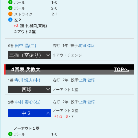
ボール
1-0
1
ボール
2-0
2
ストライク
2-1
3
左２
4
+3
(畠中,樋口,東尾)
２アウト２塁
田中 晶(二)
右打
1年
投手:
前田 倖汰
9番
三振（空振り）
３アウトチェンジ
4回表 兵教大
TOPへ
寺川 颯人(中)
右打
2年
投手:
上野 健悟
1番
四球
ノーアウト１塁
中村 奏心(右)
右打
2年
投手:
上野 健悟
2番
ノーアウト２塁
中２
+1点
6
-
7
ノーアウト１塁
ボール
1-0
1