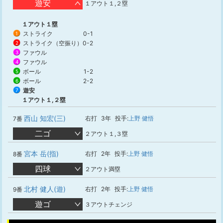
遊安
１アウト１,２塁
１アウト１塁
ストライク
0-1
1
ストライク（空振り）
0-2
2
ファウル
3
ファウル
4
ボール
1-2
5
ボール
2-2
6
遊安
7
１アウト１,２塁
西山 知宏(三)
右打
3年
投手:
上野 健悟
7番
二ゴ
２アウト１,３塁
宮本 岳(指)
右打
2年
投手:
上野 健悟
8番
四球
２アウト満塁
北村 健人(遊)
右打
2年
投手:
上野 健悟
9番
遊ゴ
３アウトチェンジ