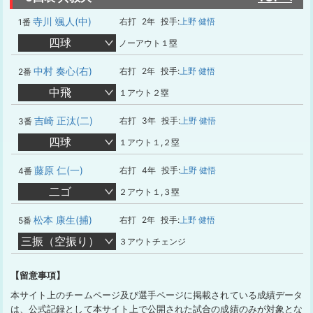
寺川 颯人(中)
右打
2年
投手:
上野 健悟
1番
四球
ノーアウト１塁
中村 奏心(右)
右打
2年
投手:
上野 健悟
2番
中飛
１アウト２塁
吉崎 正汰(二)
右打
3年
投手:
上野 健悟
3番
四球
１アウト１,２塁
藤原 仁(一)
右打
4年
投手:
上野 健悟
4番
二ゴ
２アウト１,３塁
松本 康生(捕)
右打
2年
投手:
上野 健悟
5番
三振（空振り）
３アウトチェンジ
【留意事項】
本サイト上のチームページ及び選手ページに掲載されている成績データ
は、公式記録として本サイト上で公開された試合の成績のみが対象とな