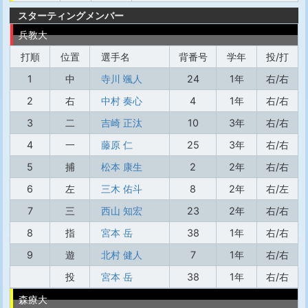
スターティングメンバー
兵教大
打順
位置
選手名
背番号
学年
投/打
1
中
寺川 颯人
24
1年
右/右
2
右
中村 奏心
4
1年
右/右
3
二
吉崎 正汰
10
3年
右/右
4
一
藤原 仁
25
3年
右/右
5
捕
松本 康生
2
2年
右/右
6
左
三木 佑斗
8
2年
右/左
7
三
西山 知宏
23
2年
右/右
8
指
宮本 岳
38
1年
右/右
9
遊
北村 健人
7
1年
右/右
投
宮本 岳
38
1年
右/右
森療大