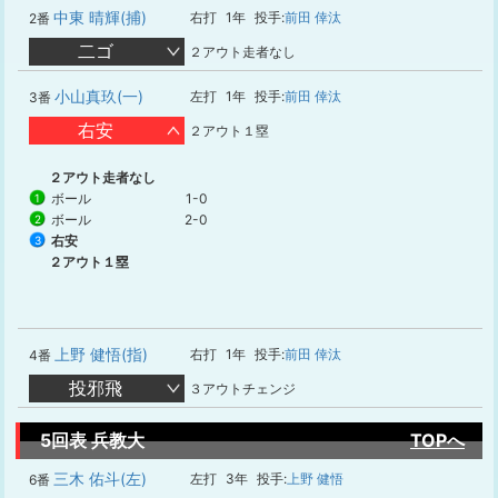
中東 晴輝(捕)
右打
1年
投手:
前田 倖汰
2番
二ゴ
２アウト走者なし
小山真玖(一)
左打
1年
投手:
前田 倖汰
3番
右安
２アウト１塁
２アウト走者なし
ボール
1-0
1
ボール
2-0
2
右安
3
２アウト１塁
上野 健悟(指)
右打
1年
投手:
前田 倖汰
4番
投邪飛
３アウトチェンジ
5回表 兵教大
TOPへ
三木 佑斗(左)
左打
3年
投手:
上野 健悟
6番