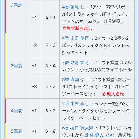
3回表
4番 藤原 仁
：1アウト満塁の1ボー
ル1ストライクから力強く打ってレ
+4
5 - 1
フトへのホームラン（1号満塁）
兵教大勝ち越し
4番 上野 健悟
：2アウト2,3塁の2
+2
5 - 3
ボール1ストライクからセカンドへ
打ってヒット
7番 東尾 将明
：2アウト満塁のフル
3回裏
+1
5 - 4
カウントから見極めてフォアボール
8番 寺園 倭
：2アウト満塁の2ボー
+3
5 - 7
ル1ストライクからレフトへ打って
ツーベースヒット
森療大逆転
2番 中村 奏心
：ランナー1塁の3ボ
4回表
+1
6 - 7
ール1ストライクからセンターへ打
ってツーベースヒット
6番 樋口 寛太朗
：1アウトのフルカ
5回裏
+1
6 - 8
ウントから
北村 健人（遊）
悪送球