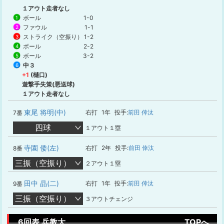
１アウト走者なし
ボール
1-0
1
ファウル
1-1
2
ストライク（空振り）
1-2
3
ボール
2-2
4
ボール
3-2
5
中３
6
+1
(樋口)
遊撃手失策(悪送球)
１アウト走者なし
東尾 将明(中)
右打
1年
投手:
前田 倖汰
7番
四球
１アウト１塁
寺園 倭(左)
右打
2年
投手:
前田 倖汰
8番
三振（空振り）
２アウト１塁
田中 晶(二)
右打
1年
投手:
前田 倖汰
9番
三振（空振り）
３アウトチェンジ
6回表 兵教大
TOPへ