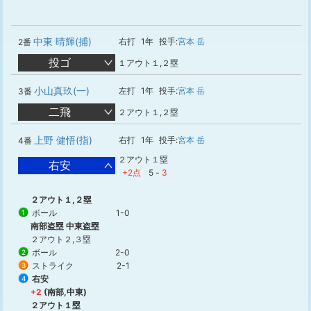
中東 晴輝(捕)
右打
1年
投手:
宮本 岳
2番
投ゴ
１アウト１,２塁
小山真玖(一)
左打
1年
投手:
宮本 岳
3番
二飛
２アウト１,２塁
上野 健悟(指)
右打
1年
投手:
宮本 岳
4番
２アウト１塁
右安
+2点
5
-
3
２アウト１,２塁
ボール
1-0
1
南部盗塁 中東盗塁
２アウト２,３塁
ボール
2-0
2
ストライク
2-1
3
右安
4
+2
(南部,中東)
２アウト１塁