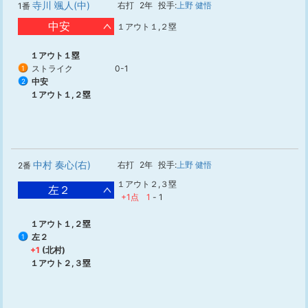
寺川 颯人(中)
右打
2年
投手:
上野 健悟
1番
中安
１アウト１,２塁
１アウト１塁
ストライク
0-1
1
中安
2
１アウト１,２塁
中村 奏心(右)
右打
2年
投手:
上野 健悟
2番
１アウト２,３塁
左２
+1点
1
-
1
１アウト１,２塁
左２
1
+1
(北村)
１アウト２,３塁