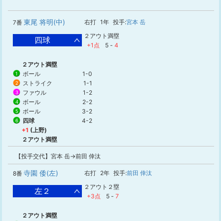
東尾 将明(中)
右打
1年
投手:
宮本 岳
7番
２アウト満塁
四球
+1点
5
-
4
２アウト満塁
ボール
1-0
1
ストライク
1-1
2
ファウル
1-2
3
ボール
2-2
4
ボール
3-2
5
四球
4-2
6
+1
(上野)
２アウト満塁
【投手交代】宮本 岳→前田 倖汰
寺園 倭(左)
右打
2年
投手:
前田 倖汰
8番
２アウト２塁
左２
+3点
5
-
7
２アウト満塁