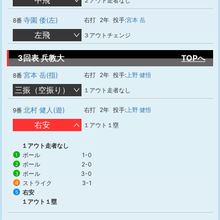
中飛
２アウト走者なし
寺園 倭(左)
右打
2年
投手:
宮本 岳
8番
左飛
３アウトチェンジ
3回表 兵教大
TOPへ
宮本 岳(指)
右打
2年
投手:
上野 健悟
8番
三振（空振り）
１アウト走者なし
北村 健人(遊)
右打
2年
投手:
上野 健悟
9番
右安
１アウト１塁
１アウト走者なし
ボール
1-0
1
ボール
2-0
2
ボール
3-0
3
ストライク
3-1
4
右安
5
１アウト１塁