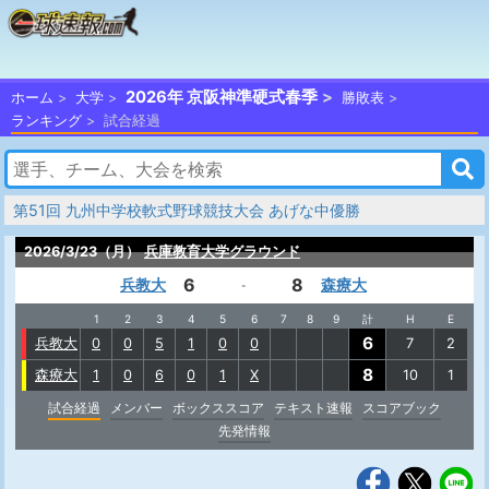
2026年 京阪神準硬式春季
ホーム
大学
勝敗表
ランキング
試合経過
第51回 九州中学校軟式野球競技大会 あげな中優勝
2026/3/23（月）
兵庫教育大学グラウンド
6
8
兵教大
森療大
-
1
2
3
4
5
6
7
8
9
計
H
E
6
兵教大
0
0
5
1
0
0
7
2
8
森療大
1
0
6
0
1
X
10
1
試合経過
メンバー
ボックススコア
テキスト速報
スコアブック
先発情報