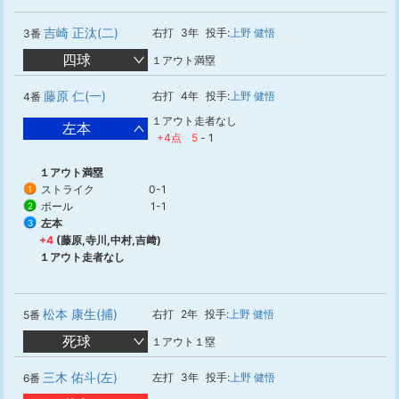
吉崎 正汰(二)
右打
3年
投手:
上野 健悟
3番
四球
１アウト満塁
藤原 仁(一)
右打
4年
投手:
上野 健悟
4番
１アウト走者なし
左本
+4点
5
-
1
１アウト満塁
ストライク
0-1
1
ボール
1-1
2
左本
3
+4
(藤原,寺川,中村,吉﨑)
１アウト走者なし
松本 康生(捕)
右打
2年
投手:
上野 健悟
5番
死球
１アウト１塁
三木 佑斗(左)
左打
3年
投手:
上野 健悟
6番