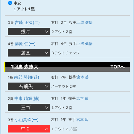
中安
5
１アウト１塁
吉崎 正汰(二)
右打
3年
投手:
上野 健悟
3番
投ギ
２アウト２塁
藤原 仁(一)
右打
4年
投手:
上野 健悟
4番
遊直
３アウトチェンジ
1回裏 森療大
TOPへ
南部 瑛翔(遊)
右打
2年
投手:
宮本 岳
1番
右飛失
ノーアウト２塁
中東 晴輝(捕)
右打
1年
投手:
宮本 岳
2番
三ゴ
１アウト２塁
小山真玖(一)
左打
1年
投手:
宮本 岳
3番
中２
１アウト２,３塁