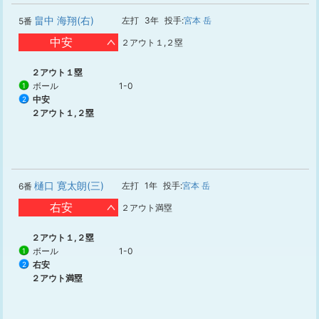
畠中 海翔(右)
左打
3年
投手:
宮本 岳
5番
中安
２アウト１,２塁
２アウト１塁
ボール
1-0
1
中安
2
２アウト１,２塁
樋口 寛太朗(三)
左打
1年
投手:
宮本 岳
6番
右安
２アウト満塁
２アウト１,２塁
ボール
1-0
1
右安
2
２アウト満塁