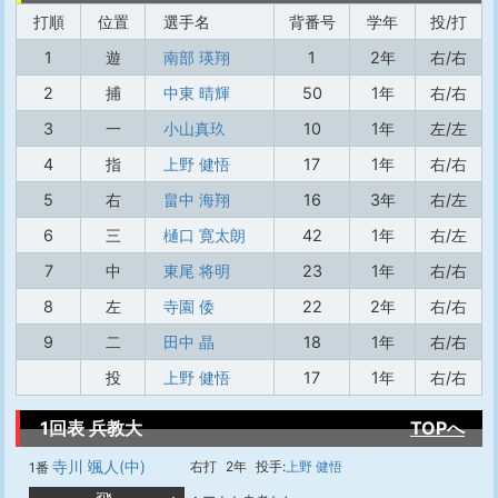
打順
位置
選手名
背番号
学年
投/打
1
遊
南部 瑛翔
1
2年
右/右
2
捕
中東 晴輝
50
1年
右/右
3
一
小山真玖
10
1年
左/左
4
指
上野 健悟
17
1年
右/右
5
右
畠中 海翔
16
3年
右/左
6
三
樋口 寛太朗
42
1年
右/左
7
中
東尾 将明
23
1年
右/右
8
左
寺園 倭
22
2年
右/右
9
二
田中 晶
18
1年
右/右
投
上野 健悟
17
1年
右/右
1回表 兵教大
TOPへ
寺川 颯人(中)
右打
2年
投手:
上野 健悟
1番