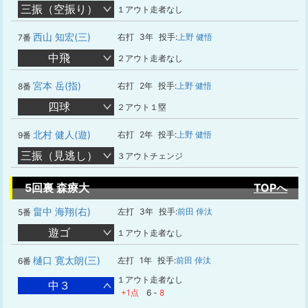
三振（空振り）
１アウト走者なし
西山 知宏(三)
右打
3年
投手:
上野 健悟
7番
中飛
２アウト走者なし
宮本 岳(指)
右打
2年
投手:
上野 健悟
8番
四球
２アウト１塁
北村 健人(遊)
右打
2年
投手:
上野 健悟
9番
三振（見逃し）
３アウトチェンジ
5回裏 森療大
TOPへ
畠中 海翔(右)
左打
3年
投手:
前田 倖汰
5番
遊ゴ
１アウト走者なし
樋口 寛太朗(三)
左打
1年
投手:
前田 倖汰
6番
１アウト走者なし
中３
+1点
6
-
8