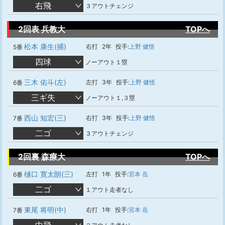
右飛
３アウトチェンジ
2回表 兵教大
TOPへ
松本 康生(捕)
右打
2年
投手:
上野 健悟
5番
四球
ノーアウト１塁
三木 佑斗(左)
左打
3年
投手:
上野 健悟
6番
三ギ失
ノーアウト１,３塁
西山 知宏(三)
右打
3年
投手:
上野 健悟
7番
二ゴ
３アウトチェンジ
2回裏 森療大
TOPへ
樋口 寛太朗(三)
左打
1年
投手:
宮本 岳
6番
二ゴ
１アウト走者なし
東尾 将明(中)
右打
1年
投手:
宮本 岳
7番