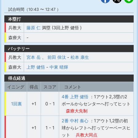
試合時間（10:43 〜 12:47 ）
本塁打
兵教大
藤原 仁
満塁 (3回上野 健悟 )
森療大
-
バッテリー
兵教大
宮本 岳
、
前田 倖汰
-
松本 康生
森療大
上野 健悟
-
中東 晴輝
得点経過
イニング
得点
スコア
コメント
4番 上野 健悟
：1アウト2,3塁の2
1回裏
+1
0 - 1
ボールからセンターへ打ってヒット
森療大先制
2番 中村 奏心
：1アウト1,2塁の初
+1
1 - 1
球からレフトへ打ってツーベースヒ
ット
兵教大同点