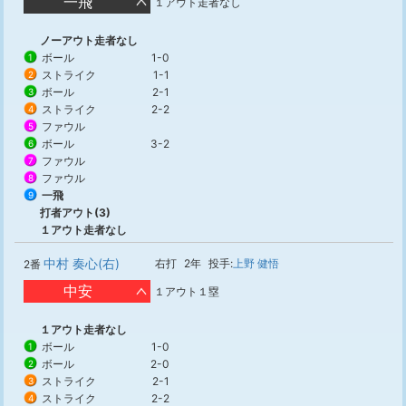
一飛
１アウト走者なし
ノーアウト走者なし
ボール
1-0
1
ストライク
1-1
2
ボール
2-1
3
ストライク
2-2
4
ファウル
5
ボール
3-2
6
ファウル
7
ファウル
8
一飛
9
打者アウト(3)
１アウト走者なし
中村 奏心(右)
右打
2年
投手:
上野 健悟
2番
中安
１アウト１塁
１アウト走者なし
ボール
1-0
1
ボール
2-0
2
ストライク
2-1
3
ストライク
2-2
4