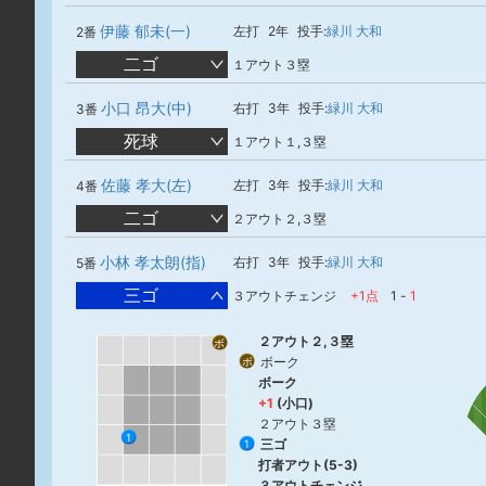
伊藤 郁未(一)
左打
2年
投手:
緑川 大和
2番
二ゴ
１アウト３塁
小口 昂大(中)
右打
3年
投手:
緑川 大和
3番
死球
１アウト１,３塁
佐藤 孝大(左)
左打
3年
投手:
緑川 大和
4番
二ゴ
２アウト２,３塁
小林 孝太朗(指)
右打
3年
投手:
緑川 大和
5番
三ゴ
３アウトチェンジ
+1点
1
-
1
２アウト２,３塁
ボ
ボーク
ボ
ボーク
+1
(小口)
２アウト３塁
1
三ゴ
1
打者アウト(5-3)
３アウトチェンジ