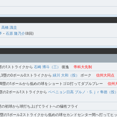
-
高橋 識圭
夢
-
石原 隆乃介
(8回)
2塁の1ストライクから
石崎 博斗（三）
後逸
帝科大先制
,3塁の0ボール0ストライクから
緑川 大和（投）
ボーク
信州大同点
満塁の1ボールから低めの球をショートゴロ打ってダブルプレー
信州大
3塁の2ボール1ストライクから
ベベニョン日高 ブルノ・S.ｊｒ隼徳（投
3塁の初球から球打ち上げてライトへの犠牲フライ
2塁の1ボール2ストライクから低めの球セカンドセンター間へ打ってヒ