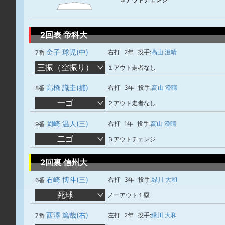
2回表 帝科大
金子 球児(中)
右打
2年
投手:
高山 澄晴
7番
三振（空振り）
１アウト走者なし
高橋 識圭(捕)
右打
3年
投手:
高山 澄晴
8番
一ゴ
２アウト走者なし
岡崎 温人(三)
右打
1年
投手:
高山 澄晴
9番
二ゴ
３アウトチェンジ
2回裏 信州大
石崎 博斗(三)
右打
3年
投手:
緑川 大和
6番
死球
ノーアウト１塁
西澤 篤哉(右)
左打
2年
投手:
緑川 大和
7番