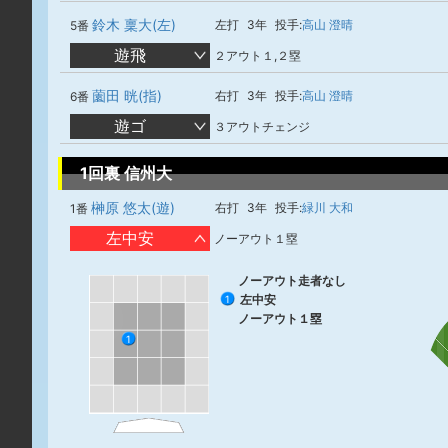
鈴木 稟大(左)
左打
3年
投手:
高山 澄晴
5番
遊飛
２アウト１,２塁
薗田 晄(指)
右打
3年
投手:
高山 澄晴
6番
遊ゴ
３アウトチェンジ
1回裏 信州大
榊原 悠太(遊)
右打
3年
投手:
緑川 大和
1番
左中安
ノーアウト１塁
ノーアウト走者なし
左中安
1
ノーアウト１塁
1