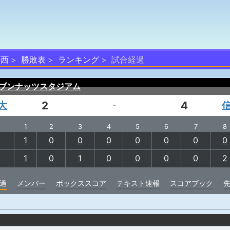
部西
勝敗表
ランキング
試合経過
ブンナッツスタジアム
大
2
4
-
1
2
3
4
5
6
7
8
1
0
0
0
0
0
0
0
1
0
1
0
0
0
0
2
過
メンバー
ボックススコア
テキスト速報
スコアブック