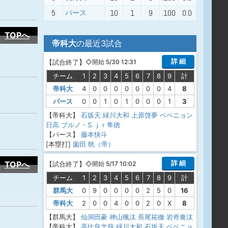
5
10
1
9
.100
0.0
パース
TOPへ
帝科大
の最近3試合
詳 細
【
試合終了
】
◇開始 5/30 12:31
チーム
1
2
3
4
5
6
7
8
9
計
帝科大
4
0
0
0
0
0
0
0
4
8
パース
0
0
1
0
1
0
0
0
1
3
【帝科大】
石坂天
緑川大和
上原啓夢
ベベニョン
日高 ブルノ・S.ｊｒ隼徳
【パース】
藤本快斗
[本塁打]
薗田 晄（帝）
詳 細
TOPへ
【
試合終了
】
◇開始 5/17 10:02
チーム
1
2
3
4
5
6
7
8
9
計
群馬大
0
9
0
0
0
0
2
5
0
16
帝科大
2
0
0
4
0
0
2
0
X
8
【群馬大】
仙洞田豪
神山颯汰
長尾祐徹
岩嵜奏汰
【帝科大】
高比良文哉
緑川大和
石坂天
ベベニョ