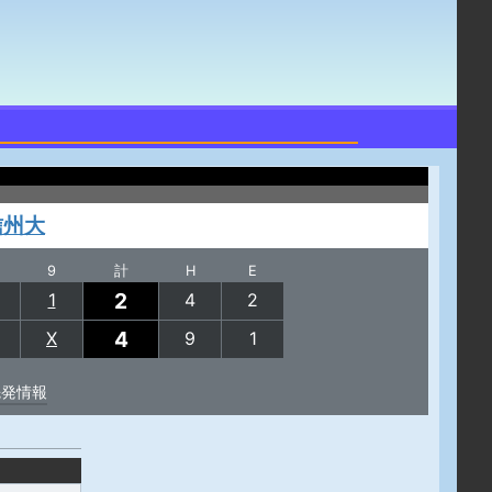
信州大
9
計
H
E
2
1
4
2
4
X
9
1
先発情報