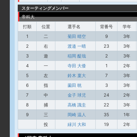
スターティングメンバー
帝科大
打順
位置
選手名
背番号
学年
1
二
菊田 晴空
9
3年
2
右
渡邉 一晴
23
3年
3
遊
稲岡 醍哉
2
3年
4
一
寺田 大倭
1
2年
5
左
鈴木 稟大
7
3年
6
指
薗田 晄
3
3年
7
中
金子 球児
24
2年
8
捕
高橋 識圭
22
3年
9
三
岡崎 温人
35
1年
投
緑川 大和
19
2年