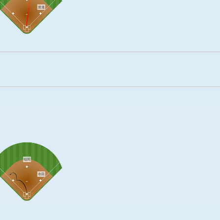
渡邉
稲岡
寺田