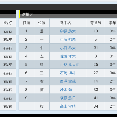
信州大
投/打
打順
位置
選手名
背番号
学年
右/右
1
遊
榊原 悠太
10
3年
右/左
2
一
伊藤 郁未
5
2年
右/右
3
中
小口 昂大
31
3年
右/右
4
左
佐藤 孝大
3
3年
右/左
5
指
小林 孝太朗
25
3年
右/右
6
三
石崎 博斗
27
3年
右/右
7
右
西澤 篤哉
14
2年
右/右
8
捕
鈴木 類
33
3年
右/右
9
二
萩原 悠日
41
3年
右/右
投
高山 澄晴
34
2年