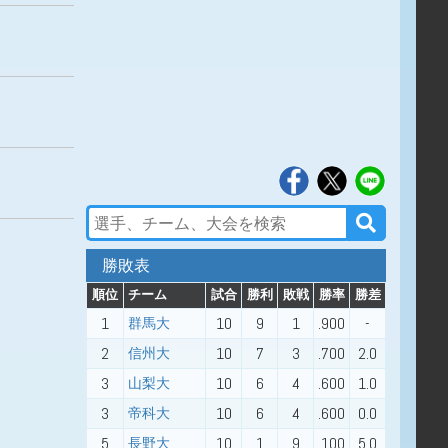
勝敗表
順位
チーム
試合
勝利
敗戦
勝率
勝差
1
10
9
1
.900
-
群馬大
2
10
7
3
.700
2.0
信州大
3
10
6
4
.600
1.0
山梨大
3
10
6
4
.600
0.0
帝科大
5
10
1
9
.100
5.0
長野大