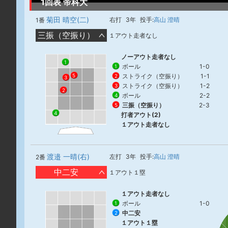
1回表 帝科大
菊田 晴空(二)
右打
3年
投手:
高山 澄晴
1番
三振（空振り）
１アウト走者なし
ノーアウト走者なし
1
ボール
1-0
1
ストライク（空振り）
1-1
5
2
3
ストライク（空振り）
1-2
3
2
ボール
2-2
4
三振（空振り）
2-3
5
4
打者アウト(2)
１アウト走者なし
渡邉 一晴(右)
左打
3年
投手:
高山 澄晴
2番
中二安
１アウト１塁
１アウト走者なし
ボール
1-0
1
中二安
2
１アウト１塁