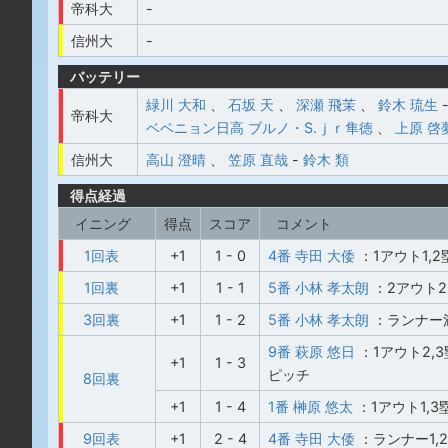
帝科大
-
信州大
-
バッテリー
緑川 大和
、
石坂 天
、
深瀬 飛茉
、
鈴木 琉生
帝科大
ベベニョン日高 ブルノ・S.ｊｒ隼徳
、
上原 啓
信州大
高山 澄晴
、
笠原 直哉
-
鈴木 類
得点経過
イニング
得点
スコア
コメント
1回表
+1
1 - 0
4番 寺田 大倭
：1アウト1,
1回裏
+1
1 - 1
5番 小林 孝太朗
：2アウト2
3回裏
+1
1 - 2
5番 小林 孝太朗
：ランナー
9番 萩原 悠日
：1アウト2,
+1
1 - 3
ピッチ
8回裏
+1
1 - 4
1番 榊原 悠太
：1アウト1,
9回表
+1
2 - 4
4番 寺田 大倭
：ランナー1,