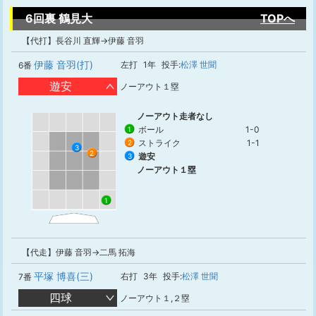
6回裏 鶴見大
TOPへ
【代打】長谷川 直輝→伊藤 音羽
伊藤 音羽(打)
左打
1年
投手:
松澤 世聞
6番
遊安
ノーアウト１塁
ノーアウト走者なし
ボール
1-0
1
ストライク
1-1
2
3
2
遊安
3
ノーアウト１塁
1
【代走】伊藤 音羽→二馬 拓海
平塚 博喜(三)
右打
3年
投手:
松澤 世聞
7番
四球
ノーアウト１,２塁