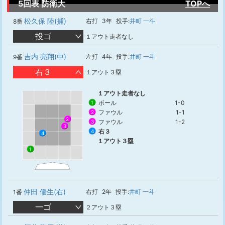
5回表 防衛大
TOPへ
松久保 陸(捕)
右打
3年
投手:
井町 一斗
8番
投ゴ
１アウト走者なし
吉内 亮翔(中)
左打
4年
投手:
井町 一斗
9番
右３
１アウト３塁
１アウト走者なし
ボール
1-0
1
ファウル
1-1
2
2
ファウル
1-2
3
3
右３
4
4
１アウト３塁
1
仲田 優生(右)
右打
2年
投手:
井町 一斗
1番
一ゴ
２アウト３塁