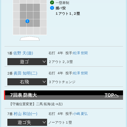
一塁牽制
P
捕バ安
1
１アウト１,２塁
1
佐野 天(遊)
右打
4年
投手:
松澤 世聞
1番
遊ゴ
２アウト２,３塁
眞田 知明(二)
右打
4年
投手:
松澤 世聞
2番
右飛
３アウトチェンジ
7回表 防衛大
TOPへ
【守備位置変更】二馬 拓海(走→左)
村山 和治(一)
右打
4年
投手:
小嶋 夏弘
7番
遊ゴ失
ノーアウト１塁