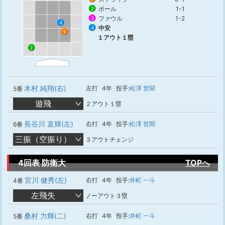
ボール
1-1
2
ファウル
1-2
3
4
中安
4
1
１アウト１塁
2
木村 純翔(右)
左打
4年
投手:
松澤 世聞
5番
遊飛
２アウト１塁
長谷川 直輝(左)
右打
4年
投手:
松澤 世聞
6番
三振（空振り）
３アウトチェンジ
4回表 防衛大
TOPへ
宮川 健秀(左)
右打
4年
投手:
井町 一斗
4番
左飛失
ノーアウト３塁
桑村 力輝(二)
右打
4年
投手:
井町 一斗
5番