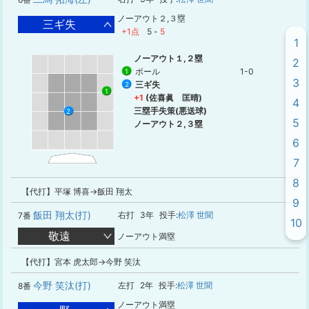
ノーアウト２,３塁
三ギ失
+1点
5
-
5
1
ノーアウト１,２塁
2
ボール
1-0
1
3
三ギ失
2
1
+1
(佐喜眞 匡晴)
4
三塁手失策(悪送球)
2
5
ノーアウト２,３塁
6
7
8
【代打】平塚 博喜→飯田 翔太
9
飯田 翔太(打)
右打
3年
投手:
松澤 世聞
7番
10
敬遠
ノーアウト満塁
【代打】宮本 虎太郎→今野 笑汰
今野 笑汰(打)
左打
2年
投手:
松澤 世聞
8番
ノーアウト満塁