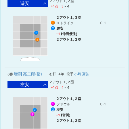
２アウト１,２塁
遊安
+1点
3
-
4
２アウト１,３塁
ストライク
0-1
1
遊安
2
2
+1
(仲田優生)
２アウト１,２塁
1
増渕 亮二郎(指)
右打
4年
投手:
小嶋 夏弘
6番
２アウト１,２塁
左安
+1点
4
-
4
２アウト１,２塁
ファウル
0-1
1
左安
2
2
1
+1
(宮川)
２アウト１,２塁