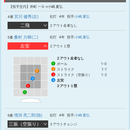
【投手交代】井町 一斗→小嶋 夏弘
宮川 健秀(左)
右打
4年
投手:
小嶋 夏弘
4番
二飛
２アウト走者なし
桑村 力輝(二)
右打
4年
投手:
小嶋 夏弘
5番
左安
２アウト１塁
２アウト走者なし
ボール
1-0
1
ストライク
1-1
2
2
ストライク（空振り）
1-2
3
4
左安
4
２アウト１塁
3
1
増渕 亮二郎(指)
右打
4年
投手:
小嶋 夏弘
6番
三振（空振り）
３アウトチェンジ