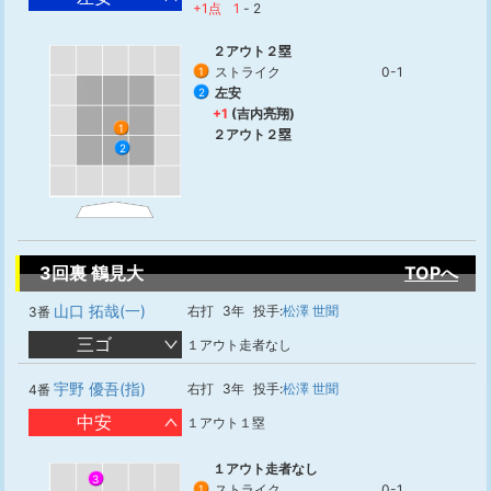
+1点
1
-
2
２アウト２塁
ストライク
0-1
1
左安
2
+1
(吉内亮翔)
1
２アウト２塁
2
3回裏 鶴見大
TOPへ
山口 拓哉(一)
右打
3年
投手:
松澤 世聞
3番
三ゴ
１アウト走者なし
宇野 優吾(指)
右打
3年
投手:
松澤 世聞
4番
中安
１アウト１塁
１アウト走者なし
3
ストライク
0-1
1