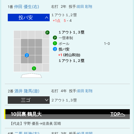
仲田 優生(右)
右打
2年
投手:
前田 彩翔
1番
１アウト１,２塁
投バ安
+1点
5
-
4
１アウト１,３塁
P
一塁牽制
P
ボール
1-0
1
投バ安
2
+1
(村山和治)
2
１アウト１,２塁
1
酒井 隆馬(遊)
右打
4年
投手:
前田 彩翔
2番
三ゴ
２アウト１,３塁
10回裏 鶴見大
TOPへ
【代走】宇野 優吾→佐喜眞 匡晴
二馬 拓海(左)
右打
3年
投手:
松澤 世聞
6番