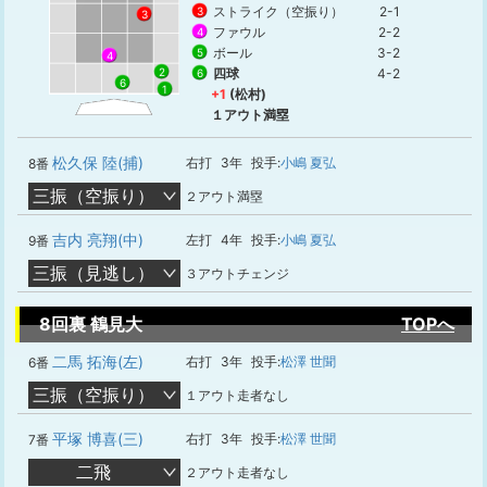
ストライク（空振り）
2-1
3
3
ファウル
2-2
4
ボール
3-2
5
4
四球
4-2
2
6
6
1
+1
(松村)
１アウト満塁
松久保 陸(捕)
右打
3年
投手:
小嶋 夏弘
8番
三振（空振り）
２アウト満塁
吉内 亮翔(中)
左打
4年
投手:
小嶋 夏弘
9番
三振（見逃し）
３アウトチェンジ
8回裏 鶴見大
TOPへ
二馬 拓海(左)
右打
3年
投手:
松澤 世聞
6番
三振（空振り）
１アウト走者なし
平塚 博喜(三)
右打
3年
投手:
松澤 世聞
7番
二飛
２アウト走者なし