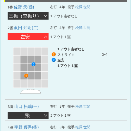
佐野 天(遊)
右打
4年
投手:
松澤 世聞
1番
三振（空振り）
１アウト走者なし
眞田 知明(二)
右打
4年
投手:
松澤 世聞
2番
左安
１アウト１塁
１アウト走者なし
ストライク
0-1
1
左安
2
2
１アウト１塁
1
山口 拓哉(一)
右打
3年
投手:
松澤 世聞
3番
二飛
２アウト１塁
宇野 優吾(指)
右打
3年
投手:
松澤 世聞
4番