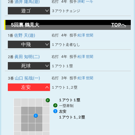
酒井 隆馬(遊)
右打
4年
投手:
井町 一斗
2番
遊ゴ
３アウトチェンジ
5回裏 鶴見大
TOPへ
佐野 天(遊)
右打
4年
投手:
松澤 世聞
1番
中飛
１アウト走者なし
眞田 知明(二)
右打
4年
投手:
松澤 世聞
2番
死球
１アウト１塁
山口 拓哉(一)
右打
3年
投手:
松澤 世聞
3番
左安
１アウト１,２塁
１アウト１塁
P
一塁牽制
P
左安
1
1
１アウト１,２塁