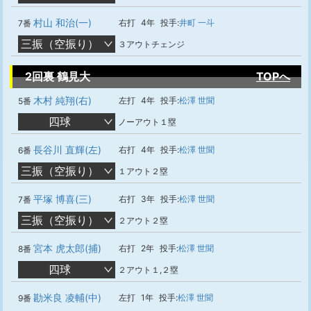
村山 和治(一)
右打
4年
投手:
井町 一斗
7番
三振（空振り）
３アウトチェンジ
2回裏 鶴見大
TOPへ
木村 純翔(右)
左打
4年
投手:
松澤 世聞
5番
四球
ノーアウト１塁
長谷川 直輝(左)
右打
4年
投手:
松澤 世聞
6番
三振（空振り）
１アウト２塁
平塚 博喜(三)
右打
3年
投手:
松澤 世聞
7番
三振（空振り）
２アウト２塁
宮本 虎太郎(捕)
右打
2年
投手:
松澤 世聞
8番
四球
２アウト１,２塁
勘米良 凌輔(中)
左打
1年
投手:
松澤 世聞
9番