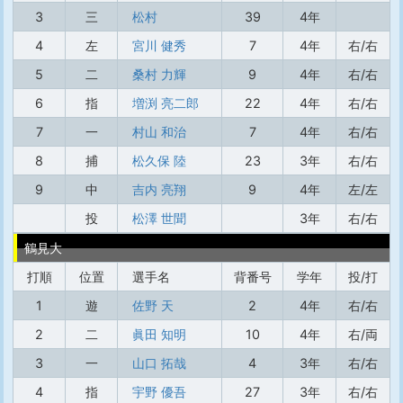
3
三
松村
39
4年
4
左
宮川 健秀
7
4年
右/右
5
二
桑村 力輝
9
4年
右/右
6
指
増渕 亮二郎
22
4年
右/右
7
一
村山 和治
7
4年
右/右
8
捕
松久保 陸
23
3年
右/右
9
中
吉内 亮翔
9
4年
左/左
投
松澤 世聞
3年
右/右
鶴見大
打順
位置
選手名
背番号
学年
投/打
1
遊
佐野 天
2
4年
右/右
2
二
眞田 知明
10
4年
右/両
3
一
山口 拓哉
4
3年
右/右
4
指
宇野 優吾
27
3年
右/右