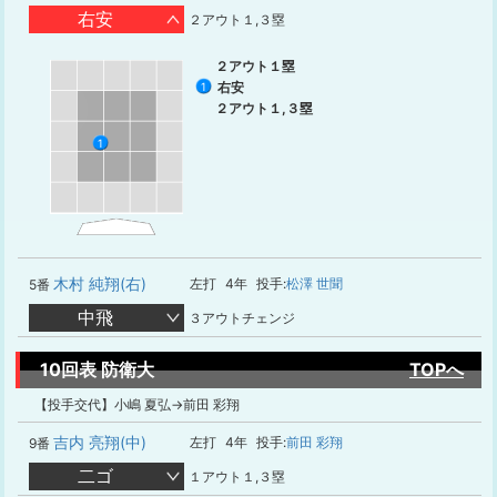
右安
２アウト１,３塁
２アウト１塁
右安
1
２アウト１,３塁
1
木村 純翔(右)
左打
4年
投手:
松澤 世聞
5番
中飛
３アウトチェンジ
10回表 防衛大
TOPへ
【投手交代】小嶋 夏弘→前田 彩翔
吉内 亮翔(中)
左打
4年
投手:
前田 彩翔
9番
二ゴ
１アウト１,３塁