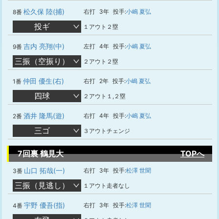
松久保 陸(捕)
右打
3年
投手:
小嶋 夏弘
8番
投ギ
１アウト２塁
吉内 亮翔(中)
左打
4年
投手:
小嶋 夏弘
9番
三振（空振り）
２アウト２塁
仲田 優生(右)
右打
2年
投手:
小嶋 夏弘
1番
四球
２アウト１,２塁
酒井 隆馬(遊)
右打
4年
投手:
小嶋 夏弘
2番
三ゴ
３アウトチェンジ
7回裏 鶴見大
TOPへ
山口 拓哉(一)
右打
3年
投手:
松澤 世聞
3番
三振（見逃し）
１アウト走者なし
宇野 優吾(指)
右打
3年
投手:
松澤 世聞
4番