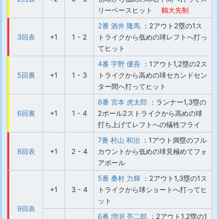
リーベースヒット
鶴大先制
2番 酒井 隆馬
：2アウト2塁の1ス
3回表
+1
1 - 2
トライクから低めの球レフトへ打っ
てヒット
4番 宇野 優吾
：1アウト1,2塁の2ス
5回裏
+1
1 - 3
トライクから高めの球セカンドセン
ター間へ打ってヒット
8番 宮本 虎太郎
：ランナー1,3塁の
6回裏
+1
1 - 4
2ボール2ストライクから高めの球
打ち上げてレフトへの犠牲フライ
7番 村山 和治
：1アウト満塁のフル
8回表
+1
2 - 4
カウントから低めの球見極めてフォ
アボール
5番 桑村 力輝
：2アウト1,3塁の1ス
+1
3 - 4
トライクから球ショートへ打ってヒ
ット
9回表
6番 増渕 亮二郎
：2アウト1,2塁の1