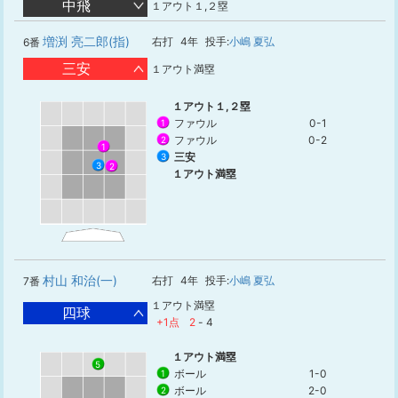
中飛
１アウト１,２塁
増渕 亮二郎(指)
右打
4年
投手:
小嶋 夏弘
6番
三安
１アウト満塁
１アウト１,２塁
ファウル
0-1
1
ファウル
0-2
2
1
三安
3
3
2
１アウト満塁
村山 和治(一)
右打
4年
投手:
小嶋 夏弘
7番
１アウト満塁
四球
+1点
2
-
4
１アウト満塁
5
ボール
1-0
1
ボール
2-0
2