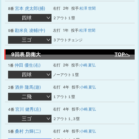
宮本 虎太郎(捕)
右打
2年
投手:
松澤 世聞
8番
四球
２アウト１塁
勘米良 凌輔(中)
左打
1年
投手:
松澤 世聞
9番
三ゴ
３アウトチェンジ
9回表 防衛大
TOPへ
仲田 優生(右)
右打
2年
投手:
小嶋 夏弘
1番
四球
ノーアウト１塁
酒井 隆馬(遊)
右打
4年
投手:
小嶋 夏弘
2番
二飛
１アウト１塁
宮川 健秀(左)
右打
4年
投手:
小嶋 夏弘
4番
三ゴ
２アウト１,３塁
桑村 力輝(二)
右打
4年
投手:
小嶋 夏弘
5番