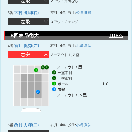
左飛
２アウト走者なし
木村 純翔(右)
左打
4年
投手:
松澤 世聞
5番
左飛
３アウトチェンジ
8回表 防衛大
TOPへ
宮川 健秀(左)
右打
4年
投手:
小嶋 夏弘
4番
右安
ノーアウト１,２塁
ノーアウト１塁
P
P
1
一塁牽制
P
一塁牽制
P
ボール
1-0
1
右安
2
2
ノーアウト１,２塁
桑村 力輝(二)
右打
4年
投手:
小嶋 夏弘
5番