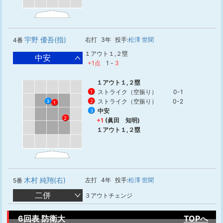
宇野 優吾(指)
右打
3年
投手:
松澤 世聞
4番
１アウト１,２塁
中安
+1点
1
-
3
１アウト１,２塁
ストライク（空振り）
0-1
1
ストライク（空振り）
0-2
2
3
1
中安
3
2
+1
(眞田 知明)
１アウト１,２塁
木村 純翔(右)
左打
4年
投手:
松澤 世聞
5番
二併
３アウトチェンジ
6回表 防衛大
TOPへ