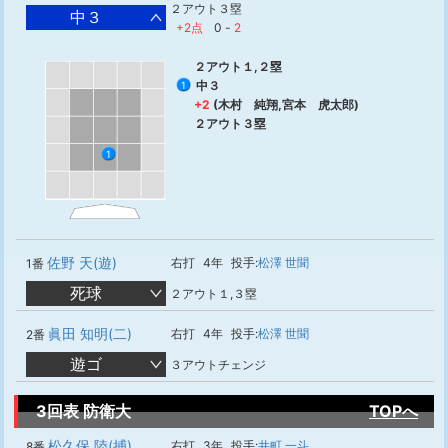
２アウト３塁
中３
+2点
0
-
2
２アウト１,２塁
中３
1
+2
(木村 純翔,宮本 虎太郎)
２アウト３塁
1
佐野 天(遊)
右打
4年
投手:
松澤 世聞
1番
死球
２アウト１,３塁
眞田 知明(二)
右打
4年
投手:
松澤 世聞
2番
遊ゴ
３アウトチェンジ
3回表 防衛大
TOPへ
松久保 陸(捕)
右打
3年
投手:
井町 一斗
8番