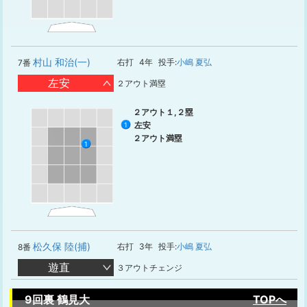
村山 和治(一)
右打
4年
投手:
小嶋 夏弘
7番
左安
２アウト満塁
２アウト１,２塁
左安
1
２アウト満塁
1
松久保 陸(捕)
右打
3年
投手:
小嶋 夏弘
8番
遊直
３アウトチェンジ
9回裏 鶴見大
TOPへ