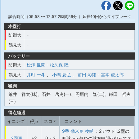
試合時間（09:58 〜 12:57 2時間59分 ）延長10回からタイブレーク
本塁打
防衛大
-
鶴見大
-
バッテリー
防衛大
松澤 世聞
-
松久保 陸
鶴見大
井町 一斗
、
小嶋 夏弘
、
前田 彩翔
-
宮本 虎太郎
審判
荒井 祥太(球)、石井 岳史(一)、円垣内 隆(二)、鎌田 哲夫
(三)
得点経過
イニング
得点
スコア
コメント
9番 勘米良 凌輔
：2アウト1,2塁の
2回裏
+2
0 - 2
初球から低めの球右中間へ打ってス