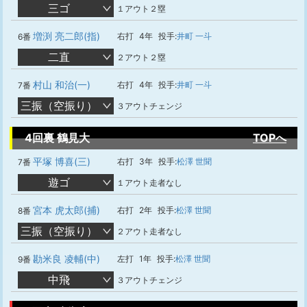
三ゴ
１アウト２塁
増渕 亮二郎(指)
右打
4年
投手:
井町 一斗
6番
二直
２アウト２塁
村山 和治(一)
右打
4年
投手:
井町 一斗
7番
三振（空振り）
３アウトチェンジ
4回裏 鶴見大
TOPへ
平塚 博喜(三)
右打
3年
投手:
松澤 世聞
7番
遊ゴ
１アウト走者なし
宮本 虎太郎(捕)
右打
2年
投手:
松澤 世聞
8番
三振（空振り）
２アウト走者なし
勘米良 凌輔(中)
左打
1年
投手:
松澤 世聞
9番
中飛
３アウトチェンジ