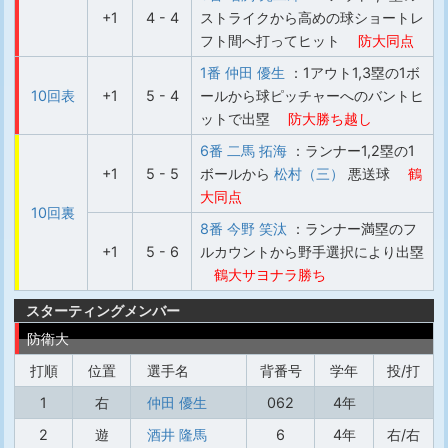
+1
4 - 4
ストライクから高めの球ショートレ
フト間へ打ってヒット
防大同点
1番 仲田 優生
：1アウト1,3塁の1ボ
10回表
+1
5 - 4
ールから球ピッチャーへのバントヒ
ットで出塁
防大勝ち越し
6番 二馬 拓海
：ランナー1,2塁の1
+1
5 - 5
ボールから
松村（三）
悪送球
鶴
大同点
10回裏
8番 今野 笑汰
：ランナー満塁のフ
+1
5 - 6
ルカウントから野手選択により出塁
鶴大サヨナラ勝ち
スターティングメンバー
防衛大
打順
位置
選手名
背番号
学年
投/打
1
右
仲田 優生
062
4年
2
遊
酒井 隆馬
6
4年
右/右