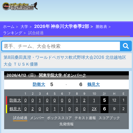
2026年 神奈川大学春季2部
ホーム
大学
勝敗表
ランキング
試合経過
第8回桑田真澄・ワールドペガサス軟式野球大会2026 北信越地区
大会 ＴＵＳＫ優勝
2026/4/12（日）
関東学院大学 ギオンパーク
5
6
防衛大
鶴見大
-
1
2
3
4
5
6
7
8
9
10
計
H
E
5
防衛大
0
0
1
0
0
0
0
1
2
1
12
1
6
鶴見大
0
2
0
0
1
1
0
0
0
2X
9
2
試合経過
メンバー
ボックススコア
テキスト速報
スコアブック
先発情報