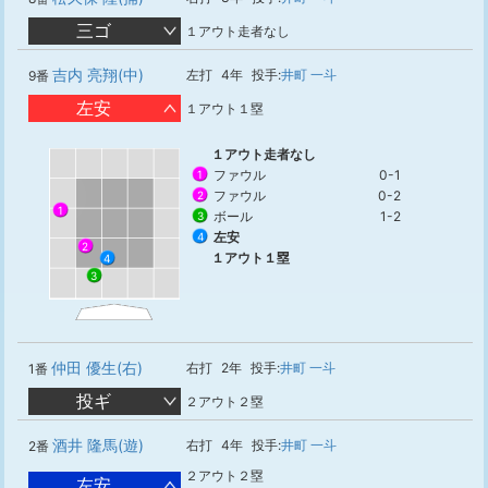
三ゴ
１アウト走者なし
吉内 亮翔(中)
左打
4年
投手:
井町 一斗
9番
左安
１アウト１塁
１アウト走者なし
ファウル
0-1
1
ファウル
0-2
2
1
ボール
1-2
3
左安
4
2
１アウト１塁
4
3
仲田 優生(右)
右打
2年
投手:
井町 一斗
1番
投ギ
２アウト２塁
酒井 隆馬(遊)
右打
4年
投手:
井町 一斗
2番
２アウト２塁
左安