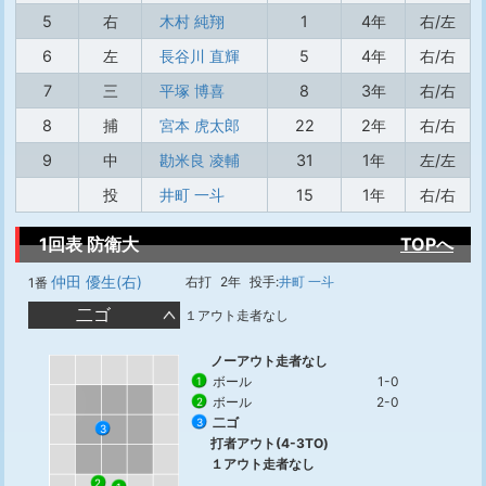
5
右
木村 純翔
1
4年
右/左
6
左
長谷川 直輝
5
4年
右/右
7
三
平塚 博喜
8
3年
右/右
8
捕
宮本 虎太郎
22
2年
右/右
9
中
勘米良 凌輔
31
1年
左/左
投
井町 一斗
15
1年
右/右
1回表 防衛大
TOPへ
仲田 優生(右)
右打
2年
投手:
井町 一斗
1番
二ゴ
１アウト走者なし
ノーアウト走者なし
ボール
1-0
1
ボール
2-0
2
二ゴ
3
3
打者アウト(4-3TO)
１アウト走者なし
2