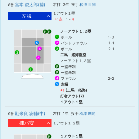
宮本 虎太郎(捕)
右打
2年
投手:
松澤 世聞
8番
１アウト１塁
左犠
+1点
1
-
4
ノーアウト１,２塁
P
P
ボール
1-0
1
バントファウル
1-1
2
5
ボール
2-1
3
4
3
二馬 拓海盗塁
2
ノーアウト１,３塁
一塁牽制
P
1
一塁牽制
P
ファウル
2-2
4
左犠
5
+1
(二馬 拓海)
打者アウト(7)
１アウト１塁
勘米良 凌輔(中)
左打
1年
投手:
松澤 世聞
9番
捕バ安
１アウト１,２塁
１アウト１塁
P