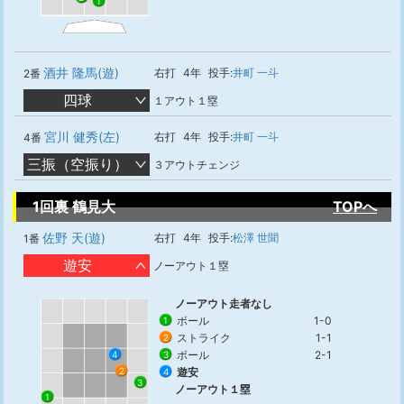
1
酒井 隆馬(遊)
右打
4年
投手:
井町 一斗
2番
四球
１アウト１塁
宮川 健秀(左)
右打
4年
投手:
井町 一斗
4番
三振（空振り）
３アウトチェンジ
1回裏 鶴見大
TOPへ
佐野 天(遊)
右打
4年
投手:
松澤 世聞
1番
遊安
ノーアウト１塁
ノーアウト走者なし
ボール
1-0
1
ストライク
1-1
2
ボール
2-1
3
4
遊安
2
4
3
ノーアウト１塁
1