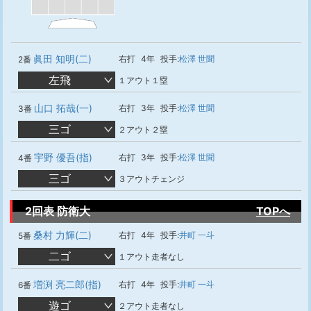
眞田 知明(二)
右打
4年
投手:
松澤 世聞
2番
左飛
１アウト１塁
山口 拓哉(一)
右打
3年
投手:
松澤 世聞
3番
三ゴ
２アウト２塁
宇野 優吾(指)
右打
3年
投手:
松澤 世聞
4番
三ゴ
３アウトチェンジ
2回表 防衛大
TOPへ
桑村 力輝(二)
右打
4年
投手:
井町 一斗
5番
二ゴ
１アウト走者なし
増渕 亮二郎(指)
右打
4年
投手:
井町 一斗
6番
遊ゴ
２アウト走者なし