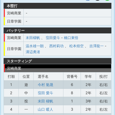
本塁打
宮崎商業
-
日章学園
-
バッテリー
宮崎商業
末田櫂帆
、
窪田愛斗
-
橋口東悟
温水雄一朗
、
西村莉功
、
松本煌空
、
吉澤龍一
-
日章学園
溝辺勇渚
スターティング
宮崎商業
打順
位置
選手名
背番号
学年
投/打
1
遊
今村 魁晟
6
2年
右/右
2
中
窪田 愛斗
8
2年
右/左
3
投
末田 櫂帆
1
3年
右/右
4
一
山口 暖人
3
2年
右/左