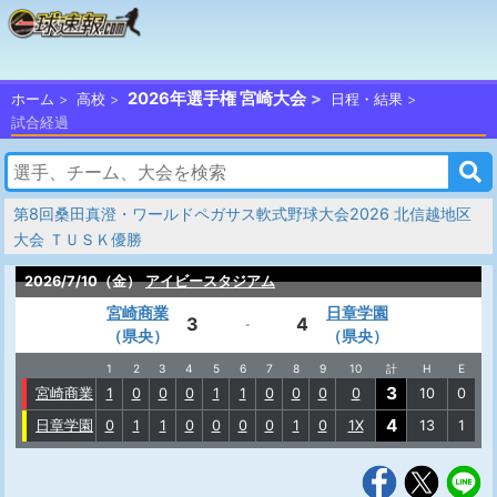
2026年選手権 宮崎大会
ホーム
高校
日程・結果
試合経過
第8回桑田真澄・ワールドペガサス軟式野球大会2026 北信越地区
大会 ＴＵＳＫ優勝
2026/7/10（金）
アイビースタジアム
宮崎商業
日章学園
3
4
-
（県央）
（県央）
1
2
3
4
5
6
7
8
9
10
計
H
E
3
宮崎商業
1
0
0
0
1
1
0
0
0
0
10
0
4
日章学園
0
1
1
0
0
0
0
1
0
1X
13
1