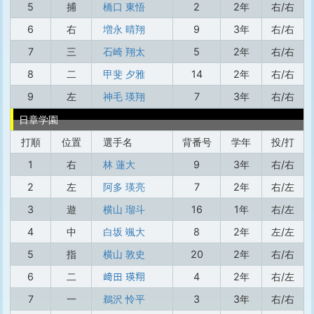
5
捕
橋口 東悟
2
2年
右/右
6
右
増永 晴翔
9
3年
右/右
7
三
石崎 翔太
5
2年
右/右
8
二
甲斐 夕雅
14
2年
右/右
9
左
神毛 瑛翔
7
3年
右/右
日章学園
打順
位置
選手名
背番号
学年
投/打
1
右
林 蓮大
9
3年
右/右
2
左
阿多 瑛亮
7
2年
右/左
3
遊
横山 瑠斗
16
1年
右/左
4
中
白坂 颯大
8
2年
左/左
5
指
横山 敦史
20
2年
右/右
6
二
﨑田 瑛翔
4
2年
右/左
7
一
鵜沢 怜平
3
3年
右/右