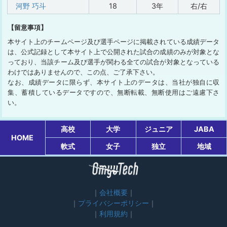
河野 巧斗
18
3年
右/右
【留意事項】
本サイト上のチームページ及び選手ページに掲載されている成績データ
は、公式記録として本サイト上で公開された試合の成績のみが対象とな
っており、当該チーム及び選手が関わる全ての試合が対象となっている
わけではありませんので、この点、ご了承下さい。
なお、成績データに限らず、本サイト上のデータは、当社が独自に収
集、蓄積しているデータですので、無断転載、無断使用はご遠慮下さ
い。
高校
大学
ジュニア
JABA
HOME
軟式
女子
独立
地域
会社概要
プライバシーポリシー
利用規約