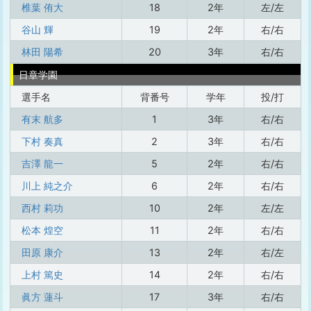
椎葉 侑大
18
2年
左/左
谷山 輝
19
2年
右/右
林田 陽希
20
3年
右/右
日章学園
選手名
背番号
学年
投/打
有末 航多
1
3年
右/右
下村 奏真
2
3年
右/右
吉澤 龍一
5
2年
右/右
川上 純之介
6
2年
右/右
西村 莉功
10
2年
左/左
松本 煌空
11
2年
右/右
田原 康介
13
2年
右/左
上村 篤史
14
2年
右/右
眞方 蓮斗
17
3年
右/右