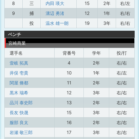
8
三
内田 瑛大
15
2年
右/左
9
捕
溝辺 勇渚
12
1年
右/右
投
温水 雄一朗
19
3年
右/右
ベンチ
宮崎商業
選手名
背番号
学年
投/打
壹岐 拓真
4
2年
右/右
井俣 壱貴
10
1年
右/左
関屋 脩都
11
2年
右/右
黒木 瑞希
12
3年
右/右
品川 泰史郎
13
2年
右/右
長友 快晟
15
3年
右/右
服部 良太
16
2年
右/右
岩瀬 敬三郎
17
3年
右/右