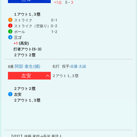
+1点
5
-
3
１アウト１,３塁
ストライク
0-1
1
ストライク（空振り）
0-2
2
ボール
1-2
3
三ゴ
4
+1
(髙安)
打者アウト(5-3)
２アウト２塁
阿部 泰生(捕)
右打
投手:
佐藤 太誠
8番
左安
２アウト１,３塁
２アウト２塁
左安
1
２アウト１,３塁
【代打】伊藤 來煌→長岩 果琉人