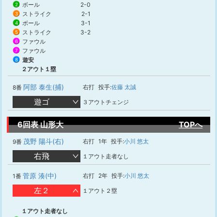
ボール
2-0
2
ストライク
2-1
3
ボール
3-1
4
ストライク
3-2
5
ファウル
6
ファウル
7
遊安
8
２アウト１塁
阿部 泰生(捕)
右打
投手:
佐藤 太誠
8番
遊ゴ
３アウトチェンジ
6回表 山形大
TOPへ
茂野 陽斗(右)
右打
1年
投手:
小川 悠太
9番
右飛
１アウト走者なし
菅原 湊(中)
右打
2年
投手:
小川 悠太
1番
左２
１アウト２塁
１アウト走者なし