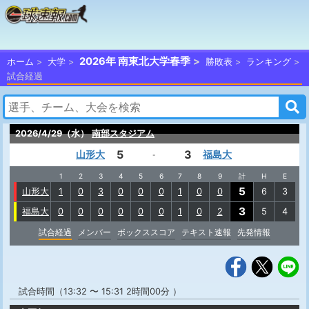
2026年 南東北大学春季
ホーム
大学
勝敗表
ランキング
試合経過
2026/4/29（水）
南部スタジアム
5
3
山形大
福島大
-
1
2
3
4
5
6
7
8
9
計
H
E
5
山形大
1
0
3
0
0
0
1
0
0
6
3
3
福島大
0
0
0
0
0
0
1
0
2
5
4
試合経過
メンバー
ボックススコア
テキスト速報
先発情報
試合時間（13:32 〜 15:31 2時間00分 ）