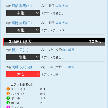
阿部 和馬(左)
右打
投手:
佐藤 太誠
5番
中飛
２アウト走者なし
高橋 舞飛(三)
右打
投手:
佐藤 太誠
6番
右飛
３アウトチェンジ
3回表 山形大
TOPへ
新井 凪(二)
右打
2年
投手:
山口 崚吾
2番
一邪飛
１アウト走者なし
岡﨑 友紀(遊)
右打
1年
投手:
山口 崚吾
3番
左安
１アウト１塁
１アウト走者なし
ストライク
0-1
1
ストライク
0-2
2
ボール
1-2
3
ボール
2-2
4
ファウル
5