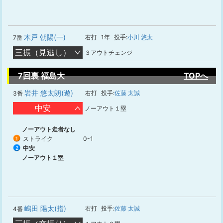
木戸 朝陽(一)
右打
1年
投手:
小川 悠太
7番
三振（見逃し）
３アウトチェンジ
7回裏 福島大
TOPへ
岩井 悠太朗(遊)
右打
投手:
佐藤 太誠
3番
中安
ノーアウト１塁
ノーアウト走者なし
ストライク
0-1
1
中安
2
ノーアウト１塁
嶋田 陽太(指)
右打
投手:
佐藤 太誠
4番