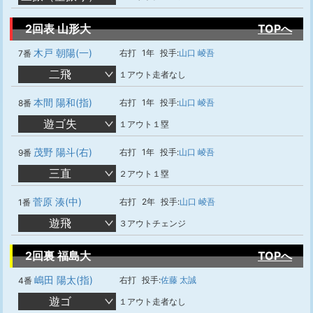
2回表 山形大
TOPへ
木戸 朝陽(一)
右打
1年
投手:
山口 崚吾
7番
二飛
１アウト走者なし
本間 陽和(指)
右打
1年
投手:
山口 崚吾
8番
遊ゴ失
１アウト１塁
茂野 陽斗(右)
右打
1年
投手:
山口 崚吾
9番
三直
２アウト１塁
菅原 湊(中)
右打
2年
投手:
山口 崚吾
1番
遊飛
３アウトチェンジ
2回裏 福島大
TOPへ
嶋田 陽太(指)
右打
投手:
佐藤 太誠
4番
遊ゴ
１アウト走者なし