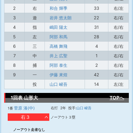
2
右
和合 輝季
33
右/左
3
遊
岩井 悠太朗
22
右/右
4
指
嶋田 陽太
31
右/右
5
左
阿部 和馬
28
右/右
6
三
高橋 舞飛
4
右/右
7
中
井上 広聖
1
右/右
8
捕
阿部 泰生
2
右/右
9
一
伊藤 來煌
42
右/右
投
山口 崚吾
14
左/左
1回表 山形大
TOPへ
菅原 湊(中)
右打
2年
投手:
山口 崚吾
1番
右３
ノーアウト３塁
ノーアウト走者なし