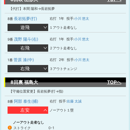
【代打】本間 陽和→長岩拓夢
長岩拓夢(打)
右打
1年
投手:
小川 悠太
8番
遊飛
１アウト走者なし
茂野 陽斗(右)
右打
1年
投手:
小川 悠太
9番
右飛
２アウト走者なし
菅原 湊(中)
右打
2年
投手:
小川 悠太
1番
右飛
３アウトチェンジ
8回裏 福島大
TOPへ
【守備位置変更】長岩拓夢(打→指)
阿部 泰生(捕)
右打
投手:
佐藤 太誠
8番
左安
ノーアウト１塁
ノーアウト走者なし
ストライク
0-1
1