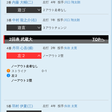
内藤 大輔(二)
左打
4年
投手:
川口 翔太朗
2番
遊ゴ
２アウト走者なし
中村 龍之介(右)
左打
1年
投手:
川口 翔太朗
3番
遊直
３アウトチェンジ
2回表 武蔵大
TOPへ
丹羽 心吾(捕)
右打
2年
投手:
矢吹 太寛
4番
左２
ノーアウト２塁
ノーアウト走者なし
ストライク
0-1
1
左２
2
ノーアウト２塁
羽村 伊夏(三)
左打
4年
投手:
矢吹 太寛
5番