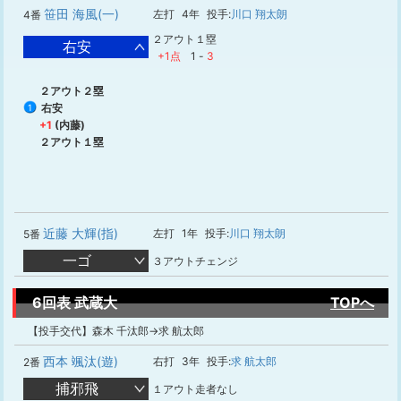
笹田 海風(一)
左打
4年
投手:
川口 翔太朗
4番
２アウト１塁
右安
+1点
1
-
3
２アウト２塁
右安
1
+1
(内藤)
２アウト１塁
近藤 大輝(指)
左打
1年
投手:
川口 翔太朗
5番
一ゴ
３アウトチェンジ
6回表 武蔵大
TOPへ
【投手交代】森木 千汰郎→求 航太郎
西本 颯汰(遊)
右打
3年
投手:
求 航太郎
2番
捕邪飛
１アウト走者なし