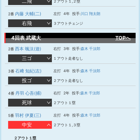
二飛
２アウト１,２塁
内藤 大輔(二)
左打
4年
投手:
川口 翔太朗
2番
右飛
３アウトチェンジ
4回表 武蔵大
TOPへ
西本 颯汰(遊)
右打
3年
投手:
森木 千汰郎
2番
三ゴ
１アウト走者なし
石﨑 知紀(左)
左打
4年
投手:
森木 千汰郎
3番
投ゴ
２アウト走者なし
丹羽 心吾(捕)
右打
2年
投手:
森木 千汰郎
4番
死球
２アウト１塁
羽村 伊夏(三)
左打
4年
投手:
森木 千汰郎
5番
中安
２アウト１,３塁
２アウト１塁