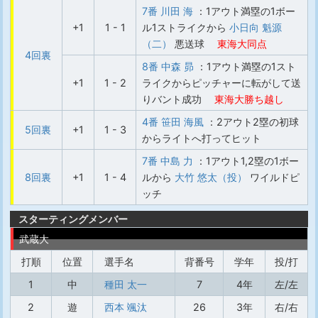
7番 川田 海
：1アウト満塁の1ボー
+1
1 - 1
ル1ストライクから
小日向 魁源
（二）
悪送球
東海大同点
4回裏
8番 中森 昴
：1アウト満塁の1スト
+1
1 - 2
ライクからピッチャーに転がして送
りバント成功
東海大勝ち越し
4番 笹田 海風
：2アウト2塁の初球
5回裏
+1
1 - 3
からライトへ打ってヒット
7番 中島 力
：1アウト1,2塁の1ボー
8回裏
+1
1 - 4
ルから
大竹 悠太（投）
ワイルドピ
ッチ
スターティングメンバー
武蔵大
打順
位置
選手名
背番号
学年
投/打
1
中
種田 太一
7
4年
左/左
2
遊
西本 颯汰
26
3年
右/右