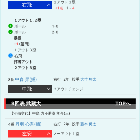
２アウト３塁
右飛
+1点
1
-
4
１アウト１,２塁
ボール
1-0
1
ボール
2-0
2
暴投
+1
(笹田)
１アウト３塁
右飛
3
打者アウト
２アウト３塁
中森 昴(捕)
右打
2年
投手:
大竹 悠太
8番
中飛
３アウトチェンジ
9回表 武蔵大
TOPへ
【守備交代】中島 力→湯浅 孝介(三)
丹羽 心吾(捕)
右打
2年
投手:
藤本 勇太
4番
左安
ノーアウト１塁