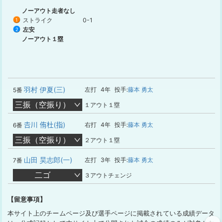
ノーアウト走者なし
ストライク
0-1
1
左安
2
ノーアウト１塁
羽村 伊夏(三)
左打
4年
投手:
藤本 勇太
5番
三振（空振り）
１アウト１塁
𠮷川 侑杜(指)
右打
4年
投手:
藤本 勇太
6番
三振（空振り）
２アウト１塁
山田 昊志郎(一)
左打
3年
投手:
藤本 勇太
7番
二ゴ
３アウトチェンジ
【留意事項】
本サイト上のチームページ及び選手ページに掲載されている成績データ