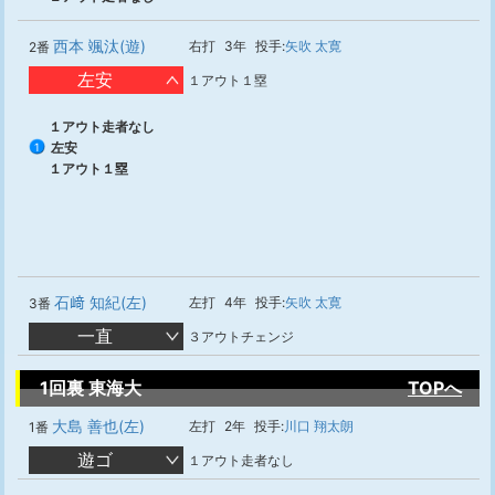
西本 颯汰(遊)
右打
3年
投手:
矢吹 太寛
2番
左安
１アウト１塁
１アウト走者なし
左安
1
１アウト１塁
石﨑 知紀(左)
左打
4年
投手:
矢吹 太寛
3番
一直
３アウトチェンジ
1回裏 東海大
TOPへ
大島 善也(左)
左打
2年
投手:
川口 翔太朗
1番
遊ゴ
１アウト走者なし