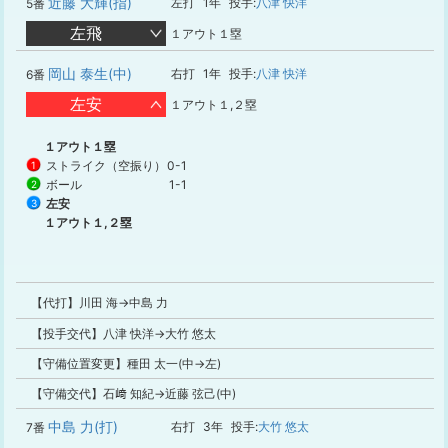
近藤 大輝(指)
左打
1年
投手:
八津 快洋
5番
左飛
１アウト１塁
岡山 泰生(中)
右打
1年
投手:
八津 快洋
6番
左安
１アウト１,２塁
１アウト１塁
ストライク（空振り）
0-1
1
ボール
1-1
2
左安
3
１アウト１,２塁
【代打】川田 海→中島 力
【投手交代】八津 快洋→大竹 悠太
【守備位置変更】種田 太一(中→左)
【守備交代】石﨑 知紀→近藤 弦己(中)
中島 力(打)
右打
3年
投手:
大竹 悠太
7番