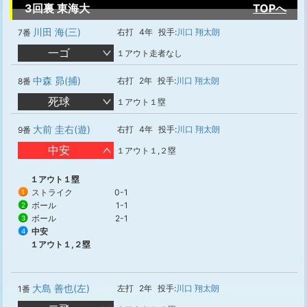
3回裏 東海大
TOPへ
川田 海(三)
右打
4年
投手:
川口 翔太朗
7番
一ゴ
１アウト走者なし
中森 昴(捕)
右打
2年
投手:
川口 翔太朗
8番
死球
１アウト１塁
大前 圭右(遊)
右打
4年
投手:
川口 翔太朗
9番
中安
１アウト１,２塁
１アウト１塁
ストライク
0-1
1
ボール
1-1
2
ボール
2-1
3
中安
4
１アウト１,２塁
大島 善也(左)
左打
2年
投手:
川口 翔太朗
1番