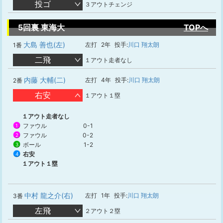
投ゴ
３アウトチェンジ
5回裏 東海大
TOPへ
大島 善也(左)
左打
2年
投手:
川口 翔太朗
1番
二飛
１アウト走者なし
内藤 大輔(二)
左打
4年
投手:
川口 翔太朗
2番
右安
１アウト１塁
１アウト走者なし
ファウル
0-1
1
ファウル
0-2
2
ボール
1-2
3
右安
4
１アウト１塁
中村 龍之介(右)
左打
1年
投手:
川口 翔太朗
3番
左飛
２アウト２塁