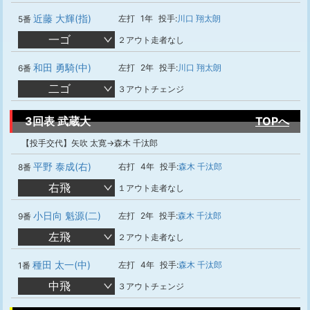
近藤 大輝(指)
左打
1年
投手:
川口 翔太朗
5番
一ゴ
２アウト走者なし
和田 勇騎(中)
左打
2年
投手:
川口 翔太朗
6番
二ゴ
３アウトチェンジ
3回表 武蔵大
TOPへ
【投手交代】矢吹 太寛→森木 千汰郎
平野 泰成(右)
右打
4年
投手:
森木 千汰郎
8番
右飛
１アウト走者なし
小日向 魁源(二)
左打
2年
投手:
森木 千汰郎
9番
左飛
２アウト走者なし
種田 太一(中)
左打
4年
投手:
森木 千汰郎
1番
中飛
３アウトチェンジ