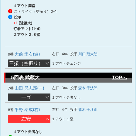
１アウト満塁
ストライク（空振り）
0-1
1
投ギ
2
+1
(近藤大)
打者アウト(1-4)
２アウト２,３塁
大前 圭右(遊)
右打
4年
投手:
川口 翔太朗
9番
三振（空振り）
３アウトチェンジ
5回表 武蔵大
TOPへ
山田 昊志郎(一)
左打
3年
投手:
森木 千汰郎
7番
一ゴ
１アウト走者なし
平野 泰成(右)
右打
4年
投手:
森木 千汰郎
8番
左安
１アウト１塁
１アウト走者なし