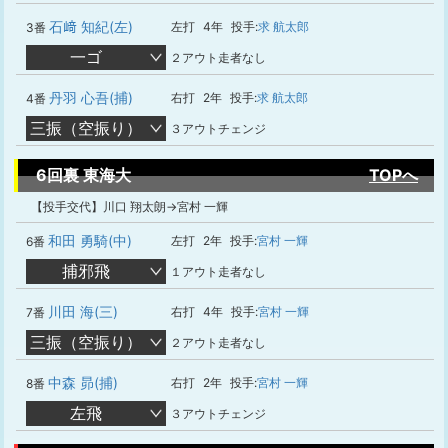
石﨑 知紀(左)
左打
4年
投手:
求 航太郎
3番
一ゴ
２アウト走者なし
丹羽 心吾(捕)
右打
2年
投手:
求 航太郎
4番
三振（空振り）
３アウトチェンジ
6回裏 東海大
TOPへ
【投手交代】川口 翔太朗→宮村 一輝
和田 勇騎(中)
左打
2年
投手:
宮村 一輝
6番
捕邪飛
１アウト走者なし
川田 海(三)
右打
4年
投手:
宮村 一輝
7番
三振（空振り）
２アウト走者なし
中森 昴(捕)
右打
2年
投手:
宮村 一輝
8番
左飛
３アウトチェンジ