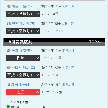
内藤 大輔(二)
左打
4年
投手:
宮村 一輝
2番
三振（見逃し）
２アウト２塁
中村 龍之介(右)
左打
1年
投手:
宮村 一輝
3番
三振（空振り）
３アウトチェンジ
8回表 武蔵大
TOPへ
平野 泰成(右)
右打
4年
投手:
求 航太郎
8番
四球
ノーアウト１塁
小日向 魁源(二)
左打
2年
投手:
求 航太郎
9番
三振（空振り）
１アウト１塁
種田 太一(中)
左打
4年
投手:
求 航太郎
1番
左安
１アウト１,２塁
１アウト１塁
ボール
1-0
1