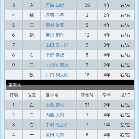
3
左
石﨑 知紀
28
4年
右/左
4
捕
丹羽 心吾
3
2年
右/右
5
三
羽村 伊夏
5
4年
右/左
6
指
𠮷川 侑杜
12
4年
右/右
7
一
山田 昊志郎
9
3年
右/左
8
右
平野 泰成
8
4年
右/右
9
二
小日向 魁源
2
2年
右/左
投
川口 翔太朗
18
4年
右/右
東海大
打順
位置
選手名
背番号
学年
投/打
1
左
大島 善也
31
2年
右/左
2
二
内藤 大輔
1
4年
右/左
3
右
中村 龍之介
7
1年
左/左
4
一
笹田 海風
6
4年
右/左