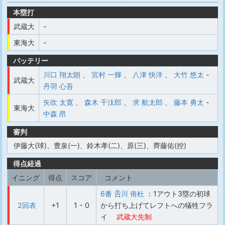
本塁打
武蔵大
-
東海大
-
バッテリー
川口 翔太朗
、
宮村 一輝
、
八津 快洋
、
大竹 悠太
-
武蔵大
丹羽 心吾
矢吹 太寛
、
森木 千汰郎
、
求 航太郎
、
藤本 勇太
-
東海大
中森 昂
審判
伊藤大(球)、豊泉(一)、鈴木孝(二)、原(三)、齊藤佑(控)
得点経過
イニング
得点
スコア
コメント
6番 𠮷川 侑杜
：1アウト3塁の初球
2回表
+1
1 - 0
から打ち上げてレフトへの犠牲フラ
イ
武蔵大先制