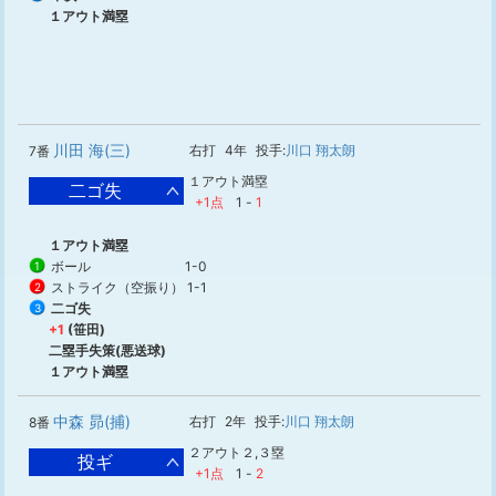
１アウト満塁
川田 海(三)
右打
4年
投手:
川口 翔太朗
7番
１アウト満塁
二ゴ失
+1点
1
-
1
１アウト満塁
ボール
1-0
1
ストライク（空振り）
1-1
2
二ゴ失
3
+1
(笹田)
二塁手失策(悪送球)
１アウト満塁
中森 昴(捕)
右打
2年
投手:
川口 翔太朗
8番
２アウト２,３塁
投ギ
+1点
1
-
2