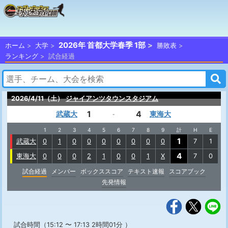
2026年 首都大学春季 1部
ホーム
大学
勝敗表
ランキング
試合経過
2026/4/11（土）
ジャイアンツタウンスタジアム
1
4
武蔵大
東海大
-
1
2
3
4
5
6
7
8
9
計
H
E
1
武蔵大
0
1
0
0
0
0
0
0
0
7
1
4
東海大
0
0
0
2
1
0
0
1
X
7
0
試合経過
メンバー
ボックススコア
テキスト速報
スコアブック
先発情報
試合時間（15:12 〜 17:13 2時間01分 ）