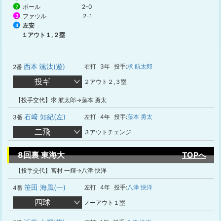
ボール
2-0
2
ファウル
2-1
3
左安
4
１アウト１,２塁
西本 颯汰(遊)
右打
3年
投手:
求 航太郎
2番
投ギ
２アウト２,３塁
【投手交代】求 航太郎→藤本 勇太
石﨑 知紀(左)
左打
4年
投手:
藤本 勇太
3番
二飛
３アウトチェンジ
8回裏 東海大
TOPへ
【投手交代】宮村 一輝→八津 快洋
笹田 海風(一)
左打
4年
投手:
八津 快洋
4番
四球
ノーアウト１塁