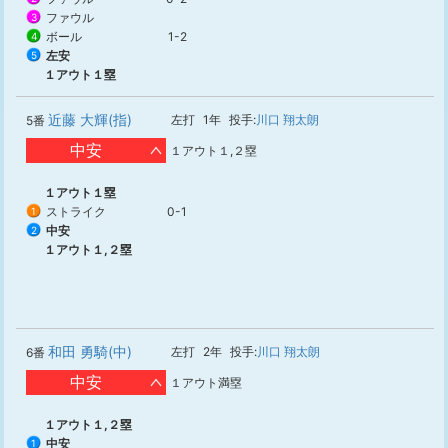
ファウル
3
ボール
1-2
4
左安
5
１アウト１塁
近藤 大輝(指)
左打
1年
投手:
川口 翔太朗
5番
中安
１アウト１,２塁
１アウト１塁
ストライク
0-1
1
中安
2
１アウト１,２塁
和田 勇騎(中)
左打
2年
投手:
川口 翔太朗
6番
中安
１アウト満塁
１アウト１,２塁
中安
1