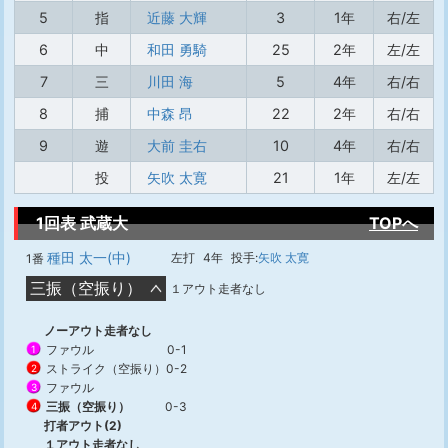
5
指
近藤 大輝
3
1年
右/左
6
中
和田 勇騎
25
2年
左/左
7
三
川田 海
5
4年
右/右
8
捕
中森 昂
22
2年
右/右
9
遊
大前 圭右
10
4年
右/右
投
矢吹 太寛
21
1年
左/左
1回表 武蔵大
TOPへ
種田 太一(中)
左打
4年
投手:
矢吹 太寛
1番
三振（空振り）
１アウト走者なし
ノーアウト走者なし
ファウル
0-1
1
ストライク（空振り）
0-2
2
ファウル
3
三振（空振り）
0-3
4
打者アウト(2)
１アウト走者なし