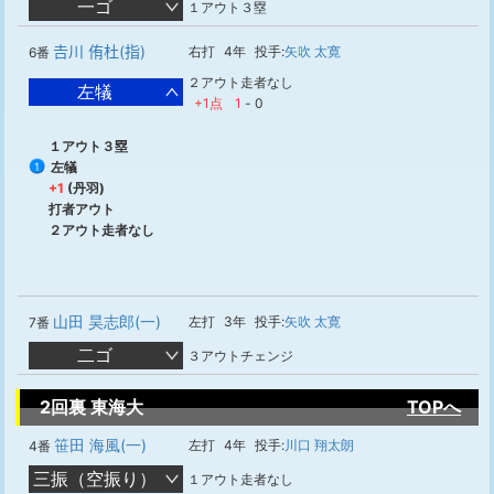
一ゴ
１アウト３塁
𠮷川 侑杜(指)
右打
4年
投手:
矢吹 太寛
6番
２アウト走者なし
左犠
+1点
1
-
0
１アウト３塁
左犠
1
+1
(丹羽)
打者アウト
２アウト走者なし
山田 昊志郎(一)
左打
3年
投手:
矢吹 太寛
7番
二ゴ
３アウトチェンジ
2回裏 東海大
TOPへ
笹田 海風(一)
左打
4年
投手:
川口 翔太朗
4番
三振（空振り）
１アウト走者なし