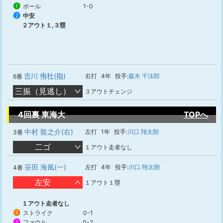
ボール
1-0
1
中安
2
２アウト１,３塁
𠮷川 侑杜(指)
右打
4年
投手:
森木 千汰郎
6番
三振（見逃し）
３アウトチェンジ
4回裏 東海大
TOPへ
中村 龍之介(右)
左打
1年
投手:
川口 翔太朗
3番
二ゴ
１アウト走者なし
笹田 海風(一)
左打
4年
投手:
川口 翔太朗
4番
左安
１アウト１塁
１アウト走者なし
ストライク
0-1
1
ファウル
0-2
2