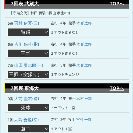
7回表 武蔵大
TOPへ
【守備交代】和田 勇騎→岡山 泰生(中)
羽村 伊夏(三)
左打
4年
投手:
求 航太郎
5番
遊飛
１アウト走者なし
𠮷川 侑杜(指)
右打
4年
投手:
求 航太郎
6番
三ゴ
２アウト走者なし
山田 昊志郎(一)
左打
3年
投手:
求 航太郎
7番
三振（空振り）
３アウトチェンジ
7回裏 東海大
TOPへ
大前 圭右(遊)
右打
4年
投手:
宮村 一輝
9番
死球
ノーアウト１塁
大島 善也(左)
左打
2年
投手:
宮村 一輝
1番
遊ゴ
１アウト１塁