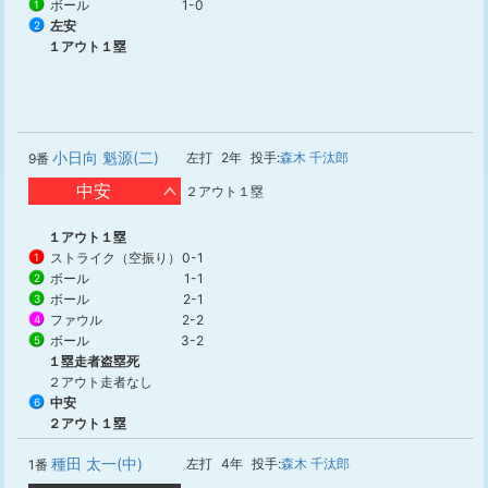
ボール
1-0
1
左安
2
１アウト１塁
小日向 魁源(二)
左打
2年
投手:
森木 千汰郎
9番
中安
２アウト１塁
１アウト１塁
ストライク（空振り）
0-1
1
ボール
1-1
2
ボール
2-1
3
ファウル
2-2
4
ボール
3-2
5
１塁走者盗塁死
２アウト走者なし
中安
6
２アウト１塁
種田 太一(中)
左打
4年
投手:
森木 千汰郎
1番