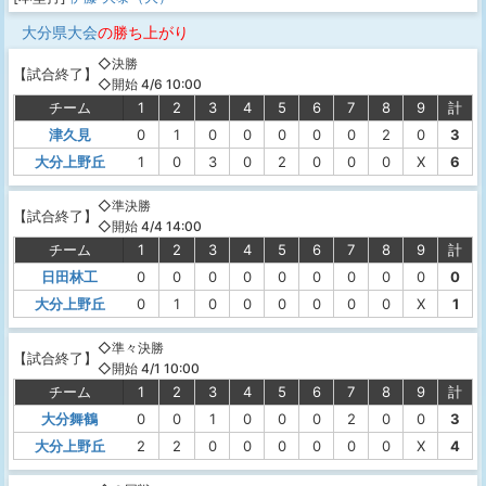
大分県大会
の勝ち上がり
◇決勝
【
試合終了
】
◇開始 4/6 10:00
チーム
1
2
3
4
5
6
7
8
9
計
津久見
0
1
0
0
0
0
0
2
0
3
大分上野丘
1
0
3
0
2
0
0
0
X
6
◇準決勝
【
試合終了
】
◇開始 4/4 14:00
チーム
1
2
3
4
5
6
7
8
9
計
日田林工
0
0
0
0
0
0
0
0
0
0
大分上野丘
0
1
0
0
0
0
0
0
X
1
◇準々決勝
【
試合終了
】
◇開始 4/1 10:00
チーム
1
2
3
4
5
6
7
8
9
計
大分舞鶴
0
0
1
0
0
0
2
0
0
3
大分上野丘
2
2
0
0
0
0
0
0
X
4