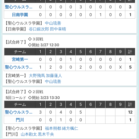
聖心ウルスラ学園
0
0
0
0
3
0
0
0
0
3
日南学園
0
0
0
0
0
0
1
0
0
1
【聖心ウルスラ学園】
中山琉善
【日南学園】
谷口銀次郎
田中皐晴
◇３回戦
【
試合終了
】
◇開始 3/27 12:30
チーム
1
2
3
4
5
6
7
8
9
計
宮崎第一
0
0
0
1
0
0
0
0
0
1
聖心ウルスラ学園
1
2
0
0
2
0
0
0
X
5
【宮崎第一】
大野飛馬
加藤蓮人
【聖心ウルスラ学園】
中山琉善
【
試合終了
】
◇２回戦
◇開始 3/23 13:30
5回コールド
チーム
1
2
3
4
5
6
7
8
9
計
聖心ウルスラ学園
3
0
4
0
5
12
門川
0
0
1
0
0
1
【聖心ウルスラ学園】
福本朔都
緒方楓仁
【門川】
山本勘太
黒木千央