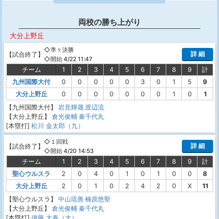
両校の勝ち上がり
大分上野丘
◇準々決勝
詳 細
【
試合終了
】
◇開始 4/22 11:47
チーム
1
2
3
4
5
6
7
8
9
計
九州国際大付
0
0
0
0
0
3
0
1
5
9
大分上野丘
0
0
0
0
0
0
0
1
0
1
【九州国際大付】
岩見輝晟
渡辺流
【大分上野丘】
倉光俊輔
秦千代丸
[本塁打]
松川 金太郎（九）
◇１回戦
詳 細
【
試合終了
】
◇開始 4/20 14:53
チーム
1
2
3
4
5
6
7
8
9
計
聖心ウルスラ
2
0
4
0
1
0
1
0
0
8
大分上野丘
2
0
1
0
2
4
2
0
X
11
【聖心ウルスラ】
中山琉善
楠原悠聖
【大分上野丘】
倉光俊輔
秦千代丸
[本塁打]
伊藤 大泰（大）