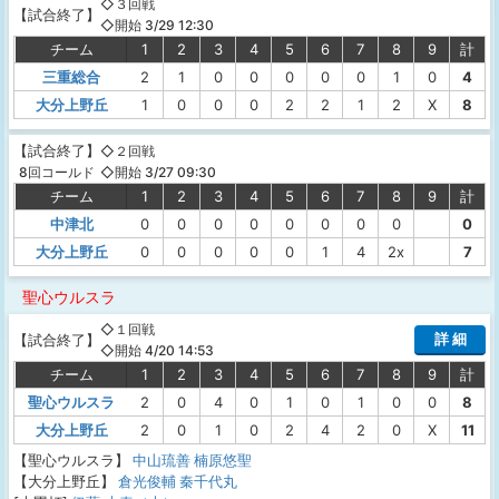
◇３回戦
【
試合終了
】
◇開始 3/29 12:30
チーム
1
2
3
4
5
6
7
8
9
計
三重総合
2
1
0
0
0
0
0
1
0
4
大分上野丘
1
0
0
0
2
2
1
2
X
8
【
試合終了
】
◇２回戦
◇開始 3/27 09:30
8回コールド
チーム
1
2
3
4
5
6
7
8
9
計
中津北
0
0
0
0
0
0
0
0
0
大分上野丘
0
0
0
0
0
1
4
2x
7
聖心ウルスラ
◇１回戦
詳 細
【
試合終了
】
◇開始 4/20 14:53
チーム
1
2
3
4
5
6
7
8
9
計
聖心ウルスラ
2
0
4
0
1
0
1
0
0
8
大分上野丘
2
0
1
0
2
4
2
0
X
11
【聖心ウルスラ】
中山琉善
楠原悠聖
【大分上野丘】
倉光俊輔
秦千代丸