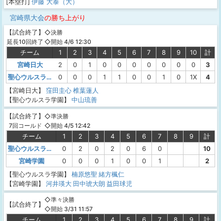
[本塁打]
伊藤 大泰（大）
宮崎県大会
の勝ち上がり
【
試合終了
】
◇決勝
◇開始 4/6 12:30
延長10回終了
チーム
1
2
3
4
5
6
7
8
9
10
計
宮崎日大
2
0
1
0
0
0
0
0
0
0
3
聖心ウルスラ学園
0
0
0
1
1
0
0
1
0
1X
4
【宮崎日大】
窪田圭心
椎葉蓮人
【聖心ウルスラ学園】
中山琉善
【
試合終了
】
◇準決勝
◇開始 4/5 12:42
7回コールド
チーム
1
2
3
4
5
6
7
8
9
計
聖心ウルスラ学園
0
2
0
2
0
6
0
10
宮崎学園
0
0
0
1
0
0
1
2
【聖心ウルスラ学園】
楠原悠聖
緒方楓仁
【宮崎学園】
河井瑛大
田中琥大朗
益田球児
◇準々決勝
【
試合終了
】
◇開始 3/31 11:57
チーム
1
2
3
4
5
6
7
8
9
計