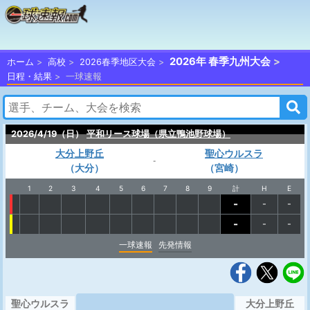
2026年 春季九州大会
ホーム
高校
2026春季地区大会
日程・結果
一球速報
2026/4/19（日）
平和リース球場（県立鴨池野球場）
大分上野丘
聖心ウルスラ
-
（大分）
（宮崎）
1
2
3
4
5
6
7
8
9
計
H
E
-
-
-
-
-
-
一球速報
先発情報
聖心ウルスラ
大分上野丘