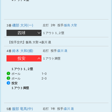
磯部 大河(一)
左打
2年
投手:
飯島 大聖
3番
四球
１アウト１,２塁
【投手交代】飯島 大聖→森川 晟
鈴木 大和(捕)
右打
投手:
森川 晟
4番
投安
１アウト満塁
１アウト１,２塁
ボール
1-0
1
ボール
2-0
2
投安
3
１アウト満塁
服部 竜馬(中)
右打
1年
投手:
森川 晟
5番