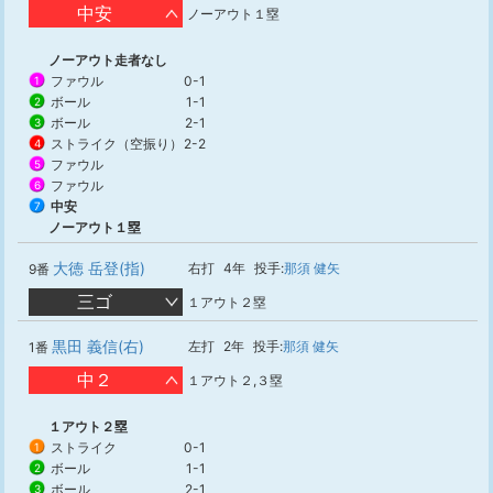
中安
ノーアウト１塁
ノーアウト走者なし
ファウル
0-1
1
ボール
1-1
2
ボール
2-1
3
ストライク（空振り）
2-2
4
ファウル
5
ファウル
6
中安
7
ノーアウト１塁
大徳 岳登(指)
右打
4年
投手:
那須 健矢
9番
三ゴ
１アウト２塁
黒田 義信(右)
左打
2年
投手:
那須 健矢
1番
中２
１アウト２,３塁
１アウト２塁
ストライク
0-1
1
ボール
1-1
2
ボール
2-1
3