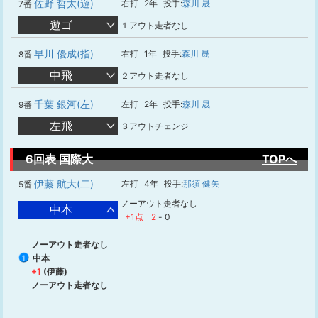
佐野 哲太(遊)
右打
2年
投手:
森川 晟
7番
遊ゴ
１アウト走者なし
早川 優成(指)
右打
1年
投手:
森川 晟
8番
中飛
２アウト走者なし
千葉 銀河(左)
左打
2年
投手:
森川 晟
9番
左飛
３アウトチェンジ
6回表 国際大
TOPへ
伊藤 航大(二)
左打
4年
投手:
那須 健矢
5番
ノーアウト走者なし
中本
+1点
2
-
0
ノーアウト走者なし
中本
1
+1
(伊藤)
ノーアウト走者なし