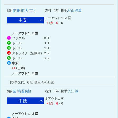
伊藤 航大(二)
左打
4年
投手:
杉山 優風
5番
ノーアウト１,３塁
中安
+1点
5
-
0
ノーアウト１,３塁
ファウル
0-1
1
ボール
1-1
2
ボール
2-1
3
ストライク（空振り）
2-2
4
ボール
3-2
5
中安
6
+1
(山本)
ノーアウト１,３塁
【投手交代】杉山 優風→入江 誠
柴 晴蒼(捕)
右打
3年
投手:
入江 誠
6番
１アウト１塁
中犠
+1点
6
-
0
ノーアウト１,３塁