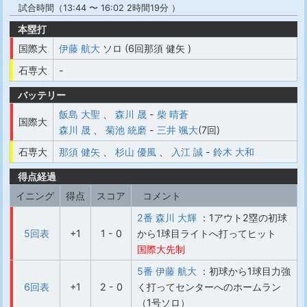
試合時間（13:44 〜 16:02 2時間19分 ）
本塁打
国際大
伊藤 航大
ソロ (6回那須 健矢 )
石専大
-
バッテリー
飯島 大聖
、
森川 晟
-
柴 晴蒼
国際大
森川 晟
、
菊池 統磨
-
三井 颯大
(7回)
石専大
那須 健矢
、
杉山 優風
、
入江 誠
-
鈴木 大和
得点経過
イニング
得点
スコア
コメント
2番 森川 大輝
：1アウト2塁の初球
5回表
+1
1 - 0
から1球目ライトへ打ってヒット
国際大先制
5番 伊藤 航大
：初球から1球目力強
6回表
+1
2 - 0
く打ってセンターへのホームラン
（1号ソロ）