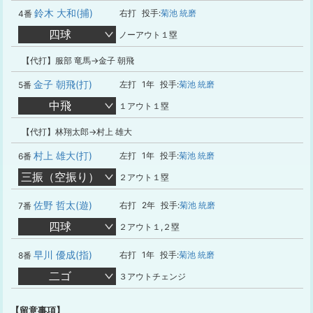
鈴木 大和(捕)
右打
投手:
菊池 統磨
4番
四球
ノーアウト１塁
【代打】服部 竜馬→金子 朝飛
金子 朝飛(打)
左打
1年
投手:
菊池 統磨
5番
中飛
１アウト１塁
【代打】林翔太郎→村上 雄大
村上 雄大(打)
左打
1年
投手:
菊池 統磨
6番
三振（空振り）
２アウト１塁
佐野 哲太(遊)
右打
2年
投手:
菊池 統磨
7番
四球
２アウト１,２塁
早川 優成(指)
右打
1年
投手:
菊池 統磨
8番
二ゴ
３アウトチェンジ
【留意事項】