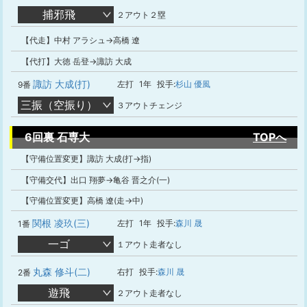
捕邪飛
２アウト２塁
【代走】中村 アラシュ→高橋 遼
【代打】大徳 岳登→諏訪 大成
諏訪 大成(打)
左打
1年
投手:
杉山 優風
9番
三振（空振り）
３アウトチェンジ
6回裏 石専大
TOPへ
【守備位置変更】諏訪 大成(打→指)
【守備交代】出口 翔夢→亀谷 晋之介(一)
【守備位置変更】高橋 遼(走→中)
関根 凌玖(三)
左打
1年
投手:
森川 晟
1番
一ゴ
１アウト走者なし
丸森 修斗(二)
右打
投手:
森川 晟
2番
遊飛
２アウト走者なし