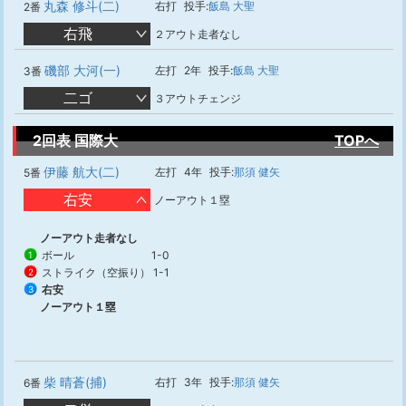
丸森 修斗(二)
右打
投手:
飯島 大聖
2番
右飛
２アウト走者なし
磯部 大河(一)
左打
2年
投手:
飯島 大聖
3番
二ゴ
３アウトチェンジ
2回表 国際大
TOPへ
伊藤 航大(二)
左打
4年
投手:
那須 健矢
5番
右安
ノーアウト１塁
ノーアウト走者なし
ボール
1-0
1
ストライク（空振り）
1-1
2
右安
3
ノーアウト１塁
柴 晴蒼(捕)
右打
3年
投手:
那須 健矢
6番