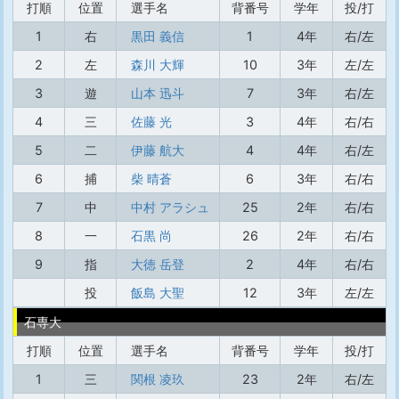
打順
位置
選手名
背番号
学年
投/打
1
右
黒田 義信
1
4年
右/左
2
左
森川 大輝
10
3年
左/左
3
遊
山本 迅斗
7
3年
右/左
4
三
佐藤 光
3
4年
右/右
5
二
伊藤 航大
4
4年
右/左
6
捕
柴 晴蒼
6
3年
右/右
7
中
中村 アラシュ
25
2年
右/右
8
一
石黒 尚
26
2年
右/右
9
指
大徳 岳登
2
4年
右/右
投
飯島 大聖
12
3年
左/左
石専大
打順
位置
選手名
背番号
学年
投/打
1
三
関根 凌玖
23
2年
右/左