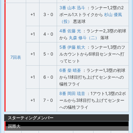
3番 山本 迅斗
：ランナー1,2塁の2
+1
3 - 0
ボール1ストライクから
杉山 優風
（投）
悪送球
4番 佐藤 光
：ランナー2,3塁の初球
+1
4 - 0
から
丸森 修斗（二）
落球
5番 伊藤 航大
：ランナー1,3塁のフ
+1
5 - 0
ルカウントから6球目センターへ打
7回表
ってヒット
6番 柴 晴蒼
：ランナー1,3塁の初球
+1
6 - 0
から1球目打ち上げてセンターへの
犠牲フライ
8番 岡田 琉音
：1アウト1,3塁の2ボ
+1
7 - 0
ールから3球目打ち上げてセンター
への犠牲フライ
スターティングメンバー
国際大