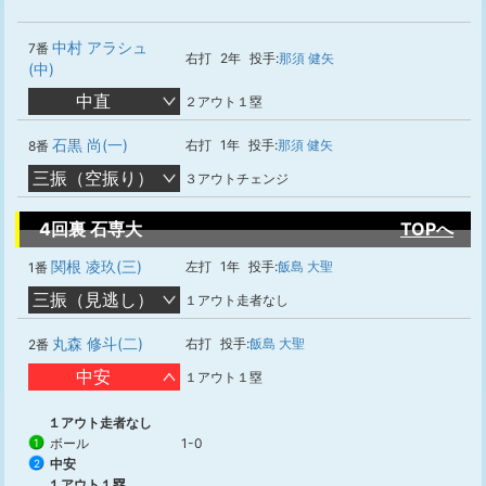
中村 アラシュ
7番
右打
2年
投手:
那須 健矢
(中)
中直
２アウト１塁
石黒 尚(一)
右打
1年
投手:
那須 健矢
8番
三振（空振り）
３アウトチェンジ
4回裏 石専大
TOPへ
関根 凌玖(三)
左打
1年
投手:
飯島 大聖
1番
三振（見逃し）
１アウト走者なし
丸森 修斗(二)
右打
投手:
飯島 大聖
2番
中安
１アウト１塁
１アウト走者なし
ボール
1-0
1
中安
2
１アウト１塁