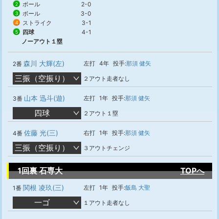
ボール
2-0
2
ボール
3-0
3
ストライク
3-1
4
四球
4-1
5
ノーアウト１塁
森川 大輝(左)
左打
4年
投手:
那須 健矢
2番
三振（空振り）
２アウト走者なし
山本 迅斗(遊)
左打
1年
投手:
那須 健矢
3番
四球
２アウト１塁
佐藤 光(三)
右打
1年
投手:
那須 健矢
4番
三振（空振り）
３アウトチェンジ
1回裏 石専大
TOPへ
関根 凌玖(三)
左打
1年
投手:
飯島 大聖
1番
一ゴ
１アウト走者なし