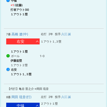
中犠
1
+1
(佐藤)
打者アウト(8)
１アウト１塁
高橋 遼(中)
右打
2年
投手:
入江 誠
7番
右安
１アウト１,３塁
１アウト１塁
ボール
1-0
1
伊藤盗塁
１アウト２塁
右安
2
１アウト１,３塁
【代打】亀谷 晋之介→岡田 琉音
岡田 琉音(打)
左打
2年
投手:
入江 誠
8番
２アウト１塁
中犠