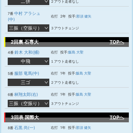
二併
２アウト走者なし
中村 アラシュ
7番
右打
2年
投手:
那須 健矢
(中)
三振（空振り）
３アウトチェンジ
2回裏 石専大
TOPへ
鈴木 大和(捕)
右打
投手:
飯島 大聖
4番
中飛
１アウト走者なし
服部 竜馬(中)
右打
1年
投手:
飯島 大聖
5番
三ゴ
２アウト走者なし
林翔太郎(右)
右打
1年
投手:
飯島 大聖
6番
三振（空振り）
３アウトチェンジ
3回表 国際大
TOPへ
石黒 尚(一)
右打
1年
投手:
那須 健矢
8番