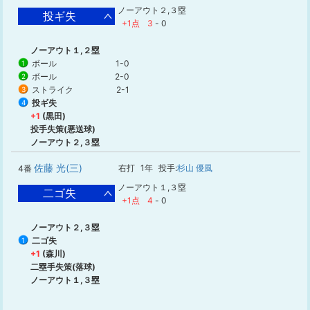
ノーアウト２,３塁
投ギ失
+1点
3
-
0
ノーアウト１,２塁
ボール
1-0
1
ボール
2-0
2
ストライク
2-1
3
投ギ失
4
+1
(黒田)
投手失策(悪送球)
ノーアウト２,３塁
佐藤 光(三)
右打
1年
投手:
杉山 優風
4番
ノーアウト１,３塁
二ゴ失
+1点
4
-
0
ノーアウト２,３塁
二ゴ失
1
+1
(森川)
二塁手失策(落球)
ノーアウト１,３塁