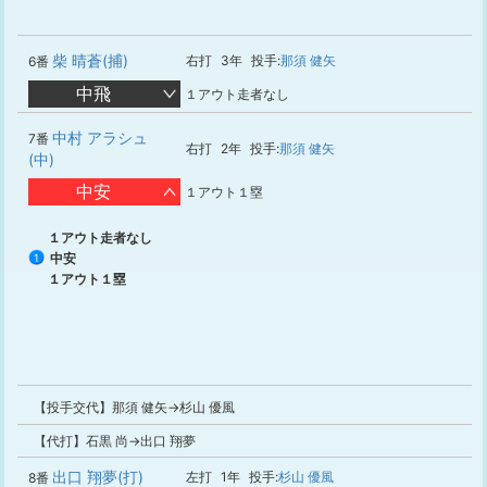
柴 晴蒼(捕)
右打
3年
投手:
那須 健矢
6番
中飛
１アウト走者なし
中村 アラシュ
7番
右打
2年
投手:
那須 健矢
(中)
中安
１アウト１塁
１アウト走者なし
中安
1
１アウト１塁
【投手交代】那須 健矢→杉山 優風
【代打】石黒 尚→出口 翔夢
出口 翔夢(打)
左打
1年
投手:
杉山 優風
8番