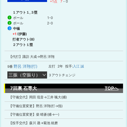
+1点
7
-
0
１アウト１,３塁
ボール
1-0
1
ボール
2-0
2
中犠
3
+1
(伊藤)
打者アウト(8)
２アウト１塁
【代打】諏訪 大成→野呂 洋翔
野呂 洋翔(打)
左打
2年
投手:
入江 誠
9番
三振（空振り）
３アウトチェンジ
7回裏 石専大
TOPへ
【守備交代】岡田 琉音→三井 颯大(捕)
【守備位置変更】野呂 洋翔(打→指)
【守備位置変更】柴 晴蒼(捕→一)
【投手交代】森川 晟→菊池 統磨