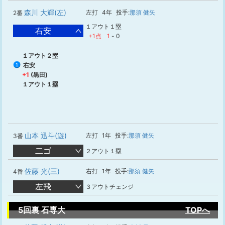
森川 大輝(左)
左打
4年
投手:
那須 健矢
2番
１アウト１塁
右安
+1点
1
-
0
１アウト２塁
右安
1
+1
(黒田)
１アウト１塁
山本 迅斗(遊)
左打
1年
投手:
那須 健矢
3番
二ゴ
２アウト１塁
佐藤 光(三)
右打
1年
投手:
那須 健矢
4番
左飛
３アウトチェンジ
5回裏 石専大
TOPへ