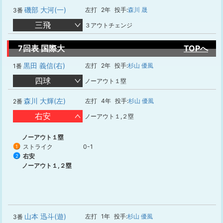
磯部 大河(一)
左打
2年
投手:
森川 晟
3番
三飛
３アウトチェンジ
7回表 国際大
TOPへ
黒田 義信(右)
左打
2年
投手:
杉山 優風
1番
四球
ノーアウト１塁
森川 大輝(左)
左打
4年
投手:
杉山 優風
2番
右安
ノーアウト１,２塁
ノーアウト１塁
ストライク
0-1
1
右安
2
ノーアウト１,２塁
山本 迅斗(遊)
左打
1年
投手:
杉山 優風
3番