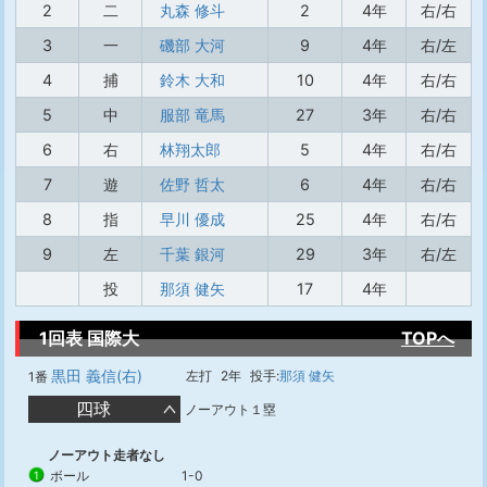
2
二
丸森 修斗
2
4年
右/右
3
一
磯部 大河
9
4年
右/左
4
捕
鈴木 大和
10
4年
右/右
5
中
服部 竜馬
27
3年
右/右
6
右
林翔太郎
5
4年
右/右
7
遊
佐野 哲太
6
4年
右/右
8
指
早川 優成
25
4年
右/右
9
左
千葉 銀河
29
3年
右/左
投
那須 健矢
17
4年
1回表 国際大
TOPへ
黒田 義信(右)
左打
2年
投手:
那須 健矢
1番
四球
ノーアウト１塁
ノーアウト走者なし
ボール
1-0
1