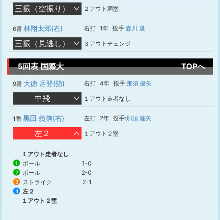
三振（空振り）
２アウト満塁
林翔太郎(右)
右打
1年
投手:
森川 晟
6番
三振（見逃し）
３アウトチェンジ
5回表 国際大
TOPへ
大徳 岳登(指)
右打
4年
投手:
那須 健矢
9番
中飛
１アウト走者なし
黒田 義信(右)
左打
2年
投手:
那須 健矢
1番
左２
１アウト２塁
１アウト走者なし
ボール
1-0
1
ボール
2-0
2
ストライク
2-1
3
左２
4
１アウト２塁