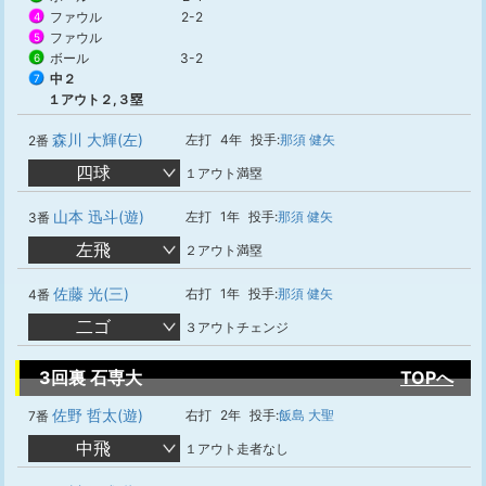
ファウル
2-2
4
ファウル
5
ボール
3-2
6
中２
7
１アウト２,３塁
森川 大輝(左)
左打
4年
投手:
那須 健矢
2番
四球
１アウト満塁
山本 迅斗(遊)
左打
1年
投手:
那須 健矢
3番
左飛
２アウト満塁
佐藤 光(三)
右打
1年
投手:
那須 健矢
4番
二ゴ
３アウトチェンジ
3回裏 石専大
TOPへ
佐野 哲太(遊)
右打
2年
投手:
飯島 大聖
7番
中飛
１アウト走者なし