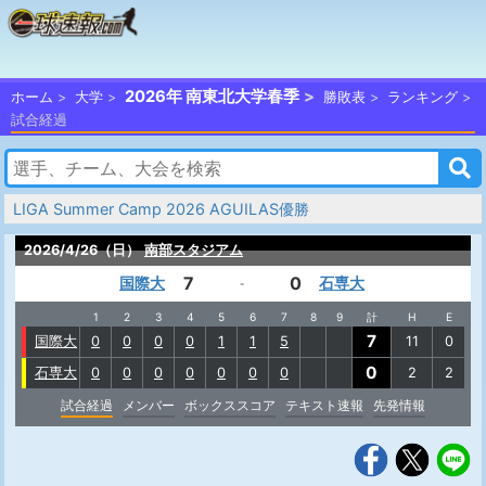
2026年 南東北大学春季
ホーム
大学
勝敗表
ランキング
試合経過
LIGA Summer Camp 2026 AGUILAS優勝
2026/4/26（日）
南部スタジアム
7
0
国際大
石専大
-
1
2
3
4
5
6
7
8
9
計
H
E
7
国際大
0
0
0
0
1
1
5
11
0
0
石専大
0
0
0
0
0
0
0
2
2
試合経過
メンバー
ボックススコア
テキスト速報
先発情報