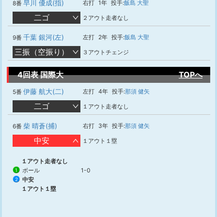
早川 優成(指)
右打
1年
投手:
飯島 大聖
8番
二ゴ
２アウト走者なし
千葉 銀河(左)
左打
2年
投手:
飯島 大聖
9番
三振（空振り）
３アウトチェンジ
4回表 国際大
TOPへ
伊藤 航大(二)
左打
4年
投手:
那須 健矢
5番
二ゴ
１アウト走者なし
柴 晴蒼(捕)
右打
3年
投手:
那須 健矢
6番
中安
１アウト１塁
１アウト走者なし
ボール
1-0
1
中安
2
１アウト１塁