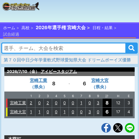
2026年選手権 宮崎大会
ホーム
高校
日程・結果
試合経過
第７０回中日少年学童軟式野球愛知県大会 ドリームボーイズ優勝
2026/7/10（金）
アイビースタジアム
宮崎工業
宮崎大宮
8
6
-
（県央）
（県央）
1
2
3
4
5
6
7
8
9
計
H
E
8
宮崎工業
2
0
2
0
0
0
1
0
3
12
3
6
宮崎大宮
1
1
0
0
1
0
0
3
0
17
4
本塁打