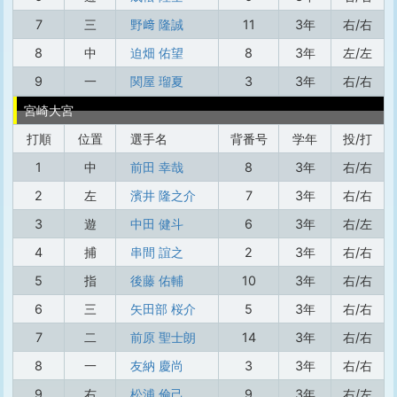
7
三
野﨑 隆誠
11
3年
右/右
8
中
迫畑 佑望
8
3年
左/左
9
一
関屋 瑠夏
3
3年
右/右
宮崎大宮
打順
位置
選手名
背番号
学年
投/打
1
中
前田 幸哉
8
3年
右/右
2
左
濱井 隆之介
7
3年
右/右
3
遊
中田 健斗
6
3年
右/左
4
捕
串間 誼之
2
3年
右/右
5
指
後藤 佑輔
10
3年
右/右
6
三
矢田部 桜介
5
3年
右/右
7
二
前原 聖士朗
14
3年
右/右
8
一
友納 慶尚
3
3年
右/右
9
右
松浦 倫己
9
3年
右/左