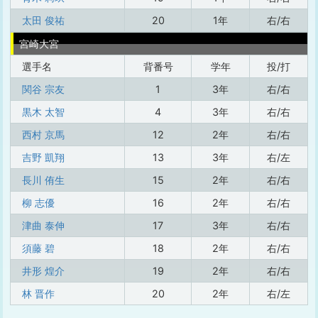
太田 俊祐
20
1年
右/右
宮崎大宮
選手名
背番号
学年
投/打
関谷 宗友
1
3年
右/右
黒木 太智
4
3年
右/右
西村 京馬
12
2年
右/右
吉野 凱翔
13
3年
右/左
長川 侑生
15
2年
右/右
柳 志優
16
2年
右/右
津曲 泰伸
17
3年
右/右
須藤 碧
18
2年
右/右
井形 煌介
19
2年
右/右
林 晋作
20
2年
右/左