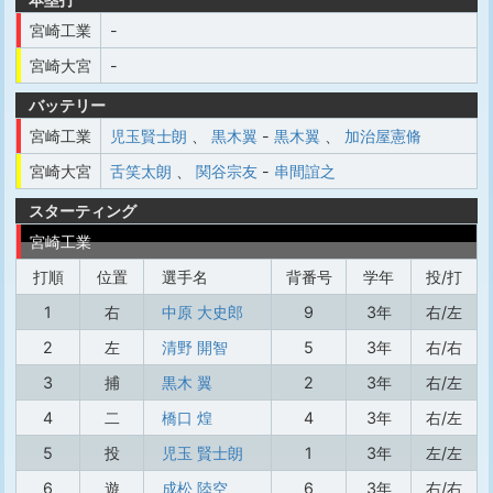
宮崎工業
-
宮崎大宮
-
バッテリー
宮崎工業
児玉賢士朗
、
黒木翼
-
黒木翼
、
加治屋憲脩
宮崎大宮
舌笑太朗
、
関谷宗友
-
串間誼之
スターティング
宮崎工業
打順
位置
選手名
背番号
学年
投/打
1
右
中原 大史郎
9
3年
右/左
2
左
清野 開智
5
3年
右/右
3
捕
黒木 翼
2
3年
右/左
4
二
橋口 煌
4
3年
右/左
5
投
児玉 賢士朗
1
3年
左/左
6
遊
成松 陸空
6
3年
右/右