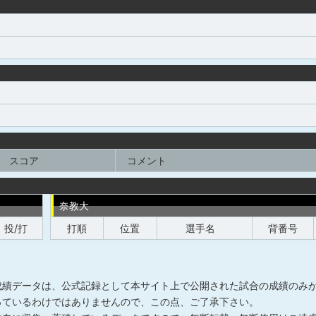
スコア
コメント
奈教大
投/打
打順
位置
選手名
背番号
成績データは、公式記録として本サイト上で公開された試合の成績のみ
っているわけではありませんので、この点、ご了承下さい。