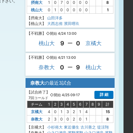
慮下さい。
摂南大
1
0
7
0
0
0
0
8
桃山大
0
1
0
0
0
0
0
1
【摂南大】
山田洋多
【桃山大】
大西志侑
濱田哩玖
【
不戦勝
】
◇開始 4/24 13:00
9
0
桃山大
ー
京橘大
【
不戦勝
】
◇開始 4/21 13:00
0
9
奈教大
ー
桃山大
奈教大
の最近3試合
【
試合終了
】
詳 細
◇開始 4/25 09:17
7回コールド
チーム
1
2
3
4
5
6
7
8
9
計
京橘大
4
0
1
3
2
1
4
15
奈教大
2
3
0
0
2
0
1
8
【京橘大】
小杉侑大
東近優生
古川善之
堤涼翔
【奈教大】
山之口瀬音
濱野濱野
山之口瀬音
濱野