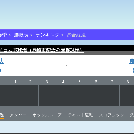
春季
勝敗表
ランキング
試合経過
イコム野球場（尼崎市記念公園野球場）
大
-
）
1
2
3
4
5
6
7
8
過
メンバー
ボックススコア
テキスト速報
スコアブック