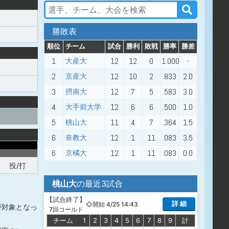
勝敗表
順位
チーム
試合
勝利
敗戦
勝率
勝差
1
12
12
0
1.000
-
大産大
2
12
10
2
.833
2.0
京産大
3
12
7
5
.583
3.0
摂南大
4
12
6
6
.500
1.0
大手前大学
5
11
4
7
.364
1.5
桃山大
6
12
1
11
.083
3.5
奈教大
6
12
1
11
.083
0.0
京橘大
投/打
桃山大
の最近3試合
【
試合終了
】
詳 細
◇開始 4/25 14:43
が対象となっ
7回コールド
チーム
1
2
3
4
5
6
7
8
9
計