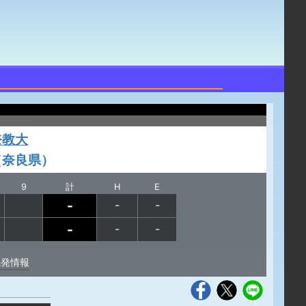
奈教大
（奈良県）
9
計
H
E
-
-
-
-
-
-
先発情報