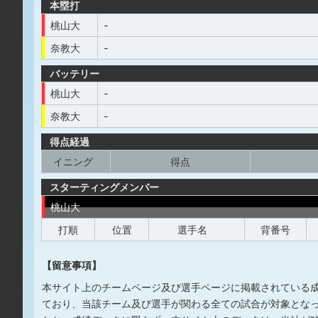
本塁打
桃山大
-
奈教大
-
バッテリー
桃山大
-
奈教大
-
得点経過
イニング
得点
スターティングメンバー
桃山大
打順
位置
選手名
背番号
【留意事項】
本サイト上のチームページ及び選手ページに掲載されている
ており、当該チーム及び選手が関わる全ての試合が対象とな