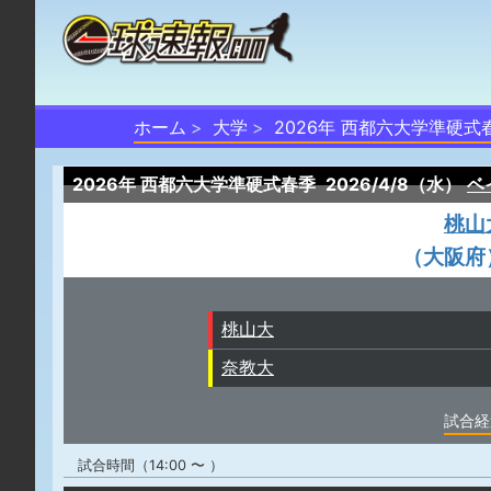
ホーム
大学
2026年 西都六大学準硬式
2026年 西都六大学準硬式春季
2026/4/8（水）
ベ
桃山
（大阪府
桃山大
奈教大
試合経
試合時間（14:00 〜 ）