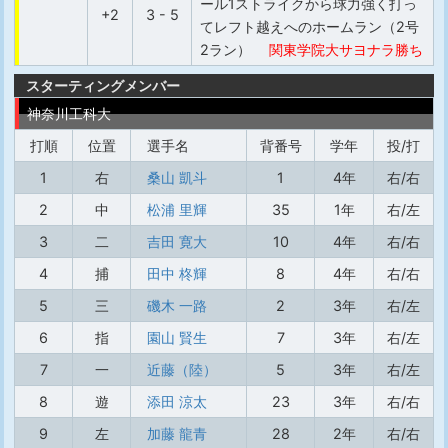
ール1ストライクから球力強く打っ
+2
3 - 5
てレフト越えへのホームラン（2号
2ラン）
関東学院大サヨナラ勝ち
スターティングメンバー
神奈川工科大
打順
位置
選手名
背番号
学年
投/打
1
右
桑山 凱斗
1
4年
右/右
2
中
松浦 里輝
35
1年
右/左
3
二
吉田 寛大
10
4年
右/右
4
捕
田中 柊輝
8
4年
右/右
5
三
磯木 一路
2
3年
右/左
6
指
園山 賢生
7
3年
右/左
7
一
近藤（陸）
5
3年
右/左
8
遊
添田 涼太
23
3年
右/右
9
左
加藤 龍青
28
2年
右/右