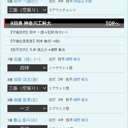
田中 一護(打)
左打
4年
投手:
津嘉山 大礎
6番
三振（空振り）
３アウトチェンジ
9回表 神奈川工科大
TOPへ
【守備交代】田中 一護→五関 玲大(一)
【守備位置変更】岡本 脩(打→指)
【投手交代】久米 德之介→瀬野 奏汰
近藤（陸）(一)
左打
投手:
瀬野 奏汰
7番
四球
ノーアウト１塁
添田 涼太(遊)
右打
2年
投手:
瀬野 奏汰
8番
三振（空振り）
１アウト１塁
加藤 龍青(左)
右打
2年
投手:
瀬野 奏汰
9番
一ゴ
２アウト２塁
桑山 凱斗(右)
右打
4年
投手:
瀬野 奏汰
1番