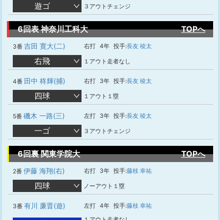
遊ゴ
３アウトチェンジ
6回表 神奈川工科大
TOPへ
吉田 寛大(二)
右打
4年
投手:
長友 稜太
3番
右飛
１アウト走者なし
田中 柊輝(捕)
右打
3年
投手:
長友 稜太
4番
四球
１アウト１塁
磯木 一路(三)
左打
3年
投手:
長友 稜太
5番
一ゴ
３アウトチェンジ
6回裏 関東学院大
TOPへ
伊藤 海翔(右)
右打
3年
投手:
藤枝 幸祐
2番
四球
ノーアウト１塁
有川 廉晋(遊)
左打
4年
投手:
藤枝 幸祐
3番
１アウト走者なし