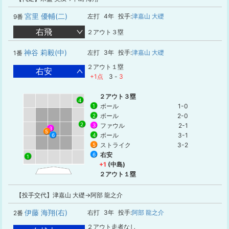
宮里 優輔(二)
左打
4年
投手:
津嘉山 大礎
9番
右飛
２アウト３塁
神谷 莉毅(中)
左打
3年
投手:
津嘉山 大礎
1番
２アウト１塁
右安
+1点
3
-
3
２アウト３塁
4
ボール
1-0
1
ボール
2-0
2
2
ファウル
2-1
3
3
5
ボール
3-1
4
6
ストライク
3-2
5
右安
6
1
+1
(中島)
２アウト１塁
【投手交代】津嘉山 大礎→阿部 龍之介
伊藤 海翔(右)
右打
3年
投手:
阿部 龍之介
2番
２アウト走者なし