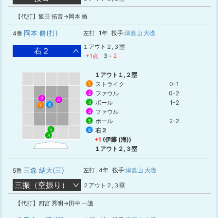
【代打】飯田 拓音→岡本 脩
岡本 脩(打)
左打
1年
投手:
津嘉山 大礎
4番
１アウト２,３塁
右２
+1点
3
-
2
１アウト１,２塁
ストライク
0-1
1
ファウル
0-2
2
2
4
ボール
1-2
3
6
1
ファウル
4
ボール
2-2
5
右２
5
6
3
+1
(伊藤 (海))
１アウト２,３塁
三森 結大(三)
左打
4年
投手:
津嘉山 大礎
5番
三振（空振り）
２アウト２,３塁
【代打】四宮 秀明→田中 一護