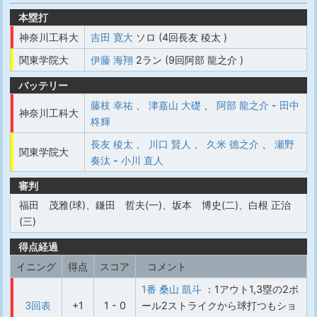
本塁打
神奈川工科大
吉田 寛大
ソロ (4回長友 稜太 )
関東学院大
伊藤 海翔
2ラン (9回阿部 龍之介 )
バッテリー
藤枝 幸祐
、
津嘉山 大礎
、
阿部 龍之介
-
田中
神奈川工科大
柊輝
長友 稜太
、
川口 賢人
、
久米 德之介
、
瀬野
関東学院大
奏汰
-
小川 直人
審判
福田 茂雅(球)、鎌田 哲夫(一)、坂本 博史(二)、白根 正治
(三)
得点経過
イニング
得点
スコア
コメント
1番 桑山 凱斗
：1アウト1,3塁の2ボ
3回表
+1
1 - 0
ール2ストライクから球打つもショ