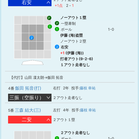
右安
+1点
2
-
1
ノーアウト１塁
P
一塁牽制
P
1
ボール
1-0
1
伊藤 (海)盗塁
2
ノーアウト２塁
右安
2
+1
(伊藤 (海))
打者アウト(9-2-6)
１アウト走者なし
【代打】山田 凜太朗→飯田 拓音
飯田 拓音(打)
右打
2年
投手:
藤枝 幸祐
4番
三振（空振り）
２アウト走者なし
三森 結大(三)
左打
4年
投手:
藤枝 幸祐
5番
二安
２アウト１塁
２アウト走者なし
ボール
1-0
1