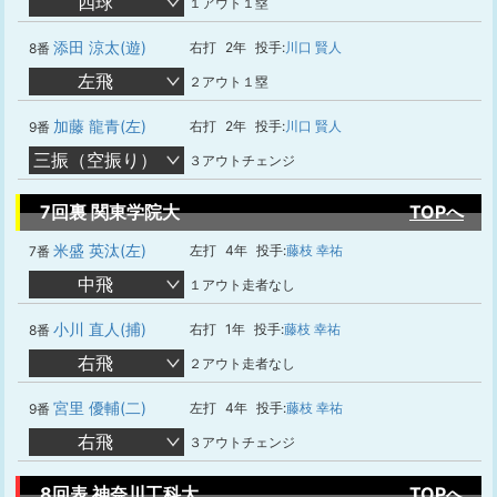
四球
１アウト１塁
添田 涼太(遊)
右打
2年
投手:
川口 賢人
8番
左飛
２アウト１塁
加藤 龍青(左)
右打
2年
投手:
川口 賢人
9番
三振（空振り）
３アウトチェンジ
7回裏 関東学院大
TOPへ
米盛 英汰(左)
左打
4年
投手:
藤枝 幸祐
7番
中飛
１アウト走者なし
小川 直人(捕)
右打
1年
投手:
藤枝 幸祐
8番
右飛
２アウト走者なし
宮里 優輔(二)
左打
4年
投手:
藤枝 幸祐
9番
右飛
３アウトチェンジ
8回表 神奈川工科大
TOPへ