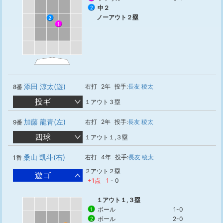
中２
2
ノーアウト２塁
2
1
添田 涼太(遊)
右打
2年
投手:
長友 稜太
8番
投ギ
１アウト３塁
加藤 龍青(左)
右打
2年
投手:
長友 稜太
9番
四球
１アウト１,３塁
桑山 凱斗(右)
右打
4年
投手:
長友 稜太
1番
２アウト２塁
遊ゴ
+1点
1
-
0
１アウト１,３塁
ボール
1-0
1
ボール
2-0
2