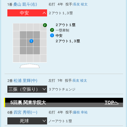
桑山 凱斗(右)
右打
4年
投手:
長友 稜太
1番
中安
２アウト１,３塁
２アウト１塁
P
一塁牽制
P
中安
1
２アウト１,３塁
1
松浦 里輝(中)
左打
1年
投手:
長友 稜太
2番
三振（空振り）
３アウトチェンジ
5回裏 関東学院大
TOPへ
四宮 秀明(一)
右打
4年
投手:
藤枝 幸祐
6番
死球
ノーアウト１塁