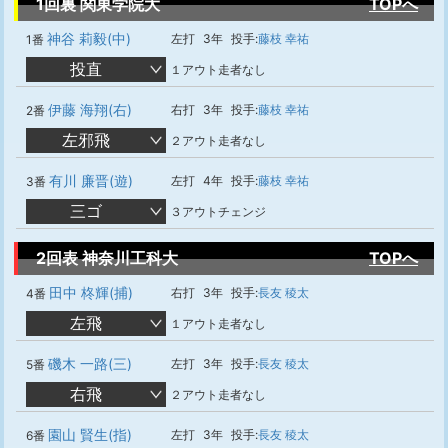
1回裏 関東学院大
TOPへ
神谷 莉毅(中)
左打
3年
投手:
藤枝 幸祐
1番
投直
１アウト走者なし
伊藤 海翔(右)
右打
3年
投手:
藤枝 幸祐
2番
左邪飛
２アウト走者なし
有川 廉晋(遊)
左打
4年
投手:
藤枝 幸祐
3番
三ゴ
３アウトチェンジ
2回表 神奈川工科大
TOPへ
田中 柊輝(捕)
右打
3年
投手:
長友 稜太
4番
左飛
１アウト走者なし
磯木 一路(三)
左打
3年
投手:
長友 稜太
5番
右飛
２アウト走者なし
園山 賢生(指)
左打
3年
投手:
長友 稜太
6番