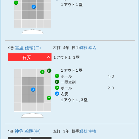
1
１アウト１塁
2
宮里 優輔(二)
左打
4年
投手:
藤枝 幸祐
9番
右安
１アウト１,３塁
１アウト１塁
P
1
ボール
1-0
1
一塁牽制
P
ボール
2-0
2
3
右安
3
2
１アウト１,３塁
神谷 莉毅(中)
左打
3年
投手:
藤枝 幸祐
1番