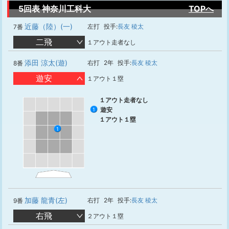
5回表 神奈川工科大
TOPへ
近藤（陸）(一)
左打
投手:
長友 稜太
7番
二飛
１アウト走者なし
添田 涼太(遊)
右打
2年
投手:
長友 稜太
8番
遊安
１アウト１塁
１アウト走者なし
遊安
1
１アウト１塁
1
加藤 龍青(左)
右打
2年
投手:
長友 稜太
9番
右飛
２アウト１塁