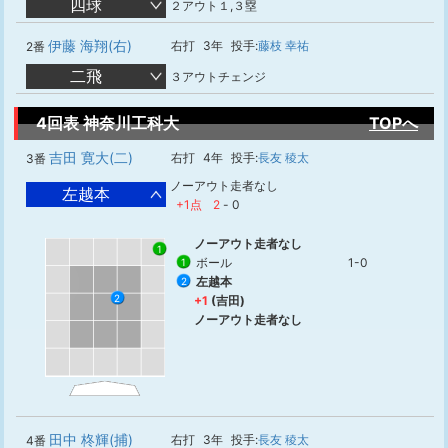
四球
２アウト１,３塁
伊藤 海翔(右)
右打
3年
投手:
藤枝 幸祐
2番
二飛
３アウトチェンジ
4回表 神奈川工科大
TOPへ
吉田 寛大(二)
右打
4年
投手:
長友 稜太
3番
ノーアウト走者なし
左越本
+1点
2
-
0
ノーアウト走者なし
1
ボール
1-0
1
左越本
2
2
+1
(吉田)
ノーアウト走者なし
田中 柊輝(捕)
右打
3年
投手:
長友 稜太
4番