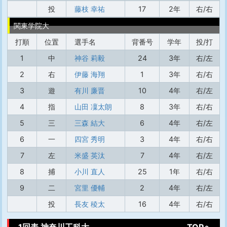
投
藤枝 幸祐
17
2年
右/右
関東学院大
打順
位置
選手名
背番号
学年
投/打
1
中
神谷 莉毅
24
3年
右/左
2
右
伊藤 海翔
1
3年
右/右
3
遊
有川 廉晋
10
4年
右/左
4
指
山田 凜太朗
8
3年
右/右
5
三
三森 結大
6
4年
右/左
6
一
四宮 秀明
3
4年
右/右
7
左
米盛 英汰
7
4年
右/左
8
捕
小川 直人
25
1年
右/右
9
二
宮里 優輔
2
4年
右/左
投
長友 稜太
16
4年
右/右