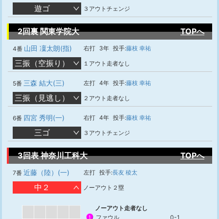
遊ゴ
３アウトチェンジ
2回裏 関東学院大
TOPへ
山田 凜太朗(指)
右打
3年
投手:
藤枝 幸祐
4番
三振（空振り）
１アウト走者なし
三森 結大(三)
左打
4年
投手:
藤枝 幸祐
5番
三振（見逃し）
２アウト走者なし
四宮 秀明(一)
右打
4年
投手:
藤枝 幸祐
6番
三ゴ
３アウトチェンジ
3回表 神奈川工科大
TOPへ
近藤（陸）(一)
左打
投手:
長友 稜太
7番
中２
ノーアウト２塁
ノーアウト走者なし
ファウル
0-1
1