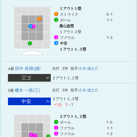
１アウト１塁
ストライク
0-1
1
1
ボール
1-1
2
桑山盗塁
4
3
１アウト２塁
ファウル
1-2
3
中安
4
2
１アウト１,３塁
田中 柊輝(捕)
右打
3年
投手:
久米 德之介
4番
三ゴ
２アウト１,２塁
磯木 一路(三)
左打
3年
投手:
久米 德之介
5番
２アウト１,３塁
中安
+1点
3
-
1
２アウト１,２塁
ボール
1-0
1
ファウル
1-1
2
ファウル
1-2
3
3
2
1