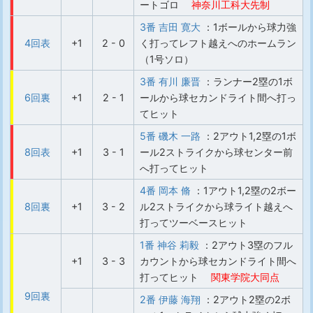
ートゴロ
神奈川工科大先制
3番 吉田 寛大
：1ボールから球力強
4回表
+1
2 - 0
く打ってレフト越えへのホームラン
（1号ソロ）
3番 有川 廉晋
：ランナー2塁の1ボ
6回裏
+1
2 - 1
ールから球セカンドライト間へ打っ
てヒット
5番 磯木 一路
：2アウト1,2塁の1ボ
8回表
+1
3 - 1
ール2ストライクから球センター前
へ打ってヒット
4番 岡本 脩
：1アウト1,2塁の2ボー
8回裏
+1
3 - 2
ル2ストライクから球ライト越えへ
打ってツーベースヒット
1番 神谷 莉毅
：2アウト3塁のフル
+1
3 - 3
カウントから球セカンドライト間へ
打ってヒット
関東学院大同点
9回裏
2番 伊藤 海翔
：2アウト2塁の2ボ