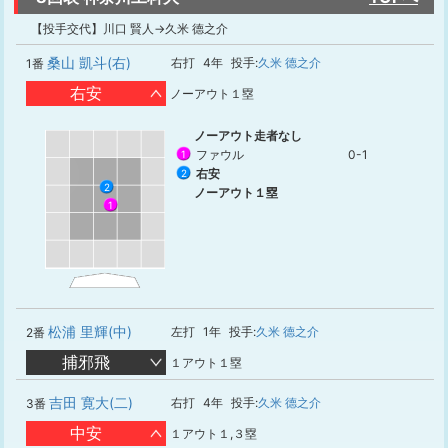
【投手交代】川口 賢人→久米 德之介
桑山 凱斗(右)
右打
4年
投手:
久米 德之介
1番
右安
ノーアウト１塁
ノーアウト走者なし
ファウル
0-1
1
右安
2
2
ノーアウト１塁
1
松浦 里輝(中)
左打
1年
投手:
久米 德之介
2番
捕邪飛
１アウト１塁
吉田 寛大(二)
右打
4年
投手:
久米 德之介
3番
中安
１アウト１,３塁