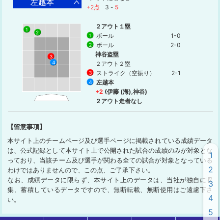
左越本
+2点
3
-
5
２アウト１塁
1
2
ボール
1-0
1
ボール
2-0
2
神谷盗塁
3
4
２アウト２塁
ストライク（空振り）
2-1
3
左越本
4
+2
(伊藤 (海),神谷)
２アウト走者なし
【留意事項】
本サイト上のチームページ及び選手ページに掲載されている成績データ
は、公式記録として本サイト上で公開された試合の成績のみが対象とな
1
っており、当該チーム及び選手が関わる全ての試合が対象となっている
2
わけではありませんので、この点、ご了承下さい。
なお、成績データに限らず、本サイト上のデータは、当社が独自に収
3
集、蓄積しているデータですので、無断転載、無断使用はご遠慮下さ
4
い。
5