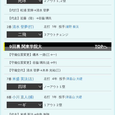
死球
２アウト１,２塁
【代打】松浦 里輝→清水 登夢
【代走】近藤（陸）→谷脇 璃玖
清水 登夢(打)
左打
1年
投手:
瀬野 奏汰
2番
二飛
３アウトチェンジ
9回裏 関東学院大
TOPへ
【守備位置変更】磯木 一路(三→一)
【守備位置変更】谷脇 璃玖(走→中)
【守備交代】清水 登夢→木本 光祐(三)
米盛 英汰(左)
左打
4年
投手:
津嘉山 大礎
7番
四球
ノーアウト１塁
小川 直人(捕)
右打
1年
投手:
津嘉山 大礎
8番
一ギ
１アウト２塁
【代走】米盛 英汰→中島 海翔