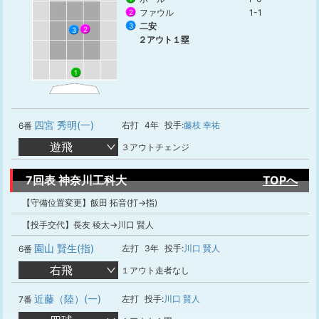
ファウル
1-1
2
二安
3
2
3
２アウト１塁
1
四宮 秀明(一)
右打
4年
投手:
藤枝 幸祐
6番
遊飛
３アウトチェンジ
7回表 神奈川工科大
TOPへ
【守備位置変更】飯田 拓音(打→指)
【投手交代】長友 稜太→川口 賢人
園山 賢生(指)
左打
3年
投手:
川口 賢人
6番
右飛
１アウト走者なし
近藤（陸）(一)
左打
投手:
川口 賢人
7番