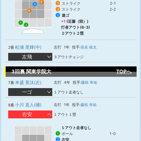
3
ストライク
2-1
3
5
ストライク
2-2
4
4
遊ゴ
5
+1
(近藤（陸）)
1
2
打者アウト(6-3)
２アウト２塁
松浦 里輝(中)
左打
1年
投手:
長友 稜太
2番
左飛
３アウトチェンジ
3回裏 関東学院大
TOPへ
米盛 英汰(左)
左打
4年
投手:
藤枝 幸祐
7番
一ゴ
１アウト走者なし
小川 直人(捕)
右打
1年
投手:
藤枝 幸祐
8番
右安
１アウト１塁
１アウト走者なし
ボール
1-0
1
右安
2