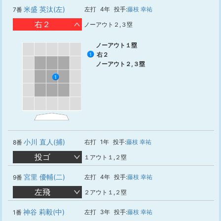
米盛 英汰(左)
左打
4年
投手:
藤枝 幸祐
7番
右２
ノーアウト２,３塁
ノーアウト１塁
右２
1
ノーアウト２,３塁
1
小川 直人(捕)
右打
1年
投手:
藤枝 幸祐
8番
投ゴ
１アウト１,２塁
宮里 優輔(二)
左打
4年
投手:
藤枝 幸祐
9番
左飛
２アウト１,２塁
神谷 莉毅(中)
左打
3年
投手:
藤枝 幸祐
1番