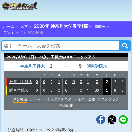
2026年 神奈川大学春季1部
ホーム
大学
勝敗表
ランキング
試合経過
2026/4/26（日）
神奈川工科大学 KAITスタジアム
3
5
神奈川工科大
関東学院大
-
1
2
3
4
5
6
7
8
9
計
H
E
3
神奈川工科大
0
0
1
1
0
0
0
1
0
7
0
5
関東学院大
0
0
0
0
0
1
0
1
3X
8
0
試合経過
メンバー
ボックススコア
テキスト速報
スコアブック
先発情報
試合時間（09:54 〜 12:42 2時間48分 ）