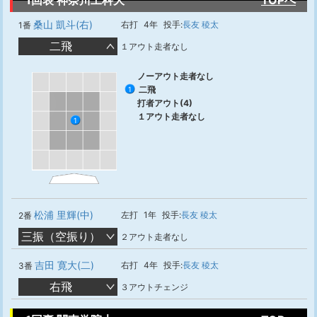
1回表 神奈川工科大
TOPへ
桑山 凱斗(右)
右打
4年
投手:
長友 稜太
1番
二飛
１アウト走者なし
ノーアウト走者なし
二飛
1
打者アウト(4)
１アウト走者なし
1
松浦 里輝(中)
左打
1年
投手:
長友 稜太
2番
三振（空振り）
２アウト走者なし
吉田 寛大(二)
右打
4年
投手:
長友 稜太
3番
右飛
３アウトチェンジ