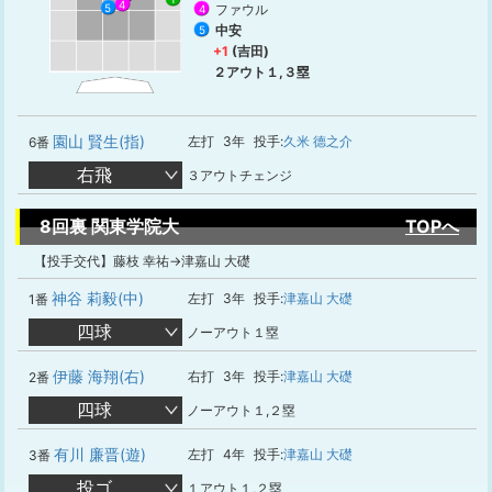
4
5
ファウル
4
中安
5
+1
(吉田)
２アウト１,３塁
園山 賢生(指)
左打
3年
投手:
久米 德之介
6番
右飛
３アウトチェンジ
8回裏 関東学院大
TOPへ
【投手交代】藤枝 幸祐→津嘉山 大礎
神谷 莉毅(中)
左打
3年
投手:
津嘉山 大礎
1番
四球
ノーアウト１塁
伊藤 海翔(右)
右打
3年
投手:
津嘉山 大礎
2番
四球
ノーアウト１,２塁
有川 廉晋(遊)
左打
4年
投手:
津嘉山 大礎
3番
投ゴ
１アウト１,２塁