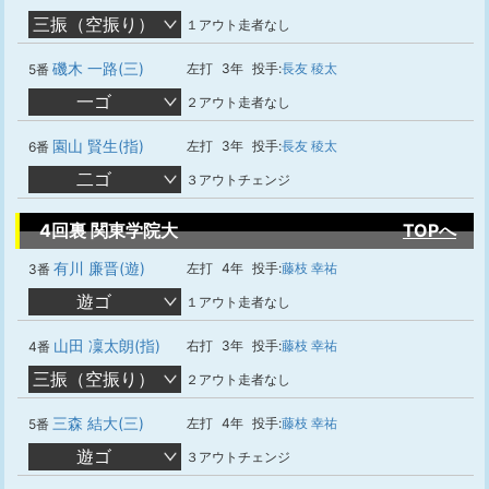
三振（空振り）
１アウト走者なし
磯木 一路(三)
左打
3年
投手:
長友 稜太
5番
一ゴ
２アウト走者なし
園山 賢生(指)
左打
3年
投手:
長友 稜太
6番
二ゴ
３アウトチェンジ
4回裏 関東学院大
TOPへ
有川 廉晋(遊)
左打
4年
投手:
藤枝 幸祐
3番
遊ゴ
１アウト走者なし
山田 凜太朗(指)
右打
3年
投手:
藤枝 幸祐
4番
三振（空振り）
２アウト走者なし
三森 結大(三)
左打
4年
投手:
藤枝 幸祐
5番
遊ゴ
３アウトチェンジ