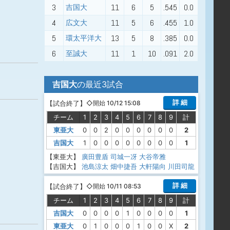
3
11
6
5
.545
0.0
吉国大
4
11
5
6
.455
1.0
広文大
5
13
5
8
.385
0.0
環太平洋大
6
11
1
10
.091
2.0
至誠大
吉国大
の最近3試合
詳 細
【
試合終了
】
◇開始 10/12 15:08
チーム
1
2
3
4
5
6
7
8
9
計
東亜大
0
0
2
0
0
0
0
0
0
2
吉国大
1
0
0
0
0
0
0
0
0
1
【東亜大】
廣田豊盾
司城一冴
大谷帝雅
【吉国大】
池島涼太
畑中捷吾
大軒陽向
川田司龍
詳 細
【
試合終了
】
◇開始 10/11 08:53
チーム
1
2
3
4
5
6
7
8
9
計
吉国大
0
0
0
0
1
0
0
0
0
1
東亜大
0
1
0
0
0
1
0
0
X
2