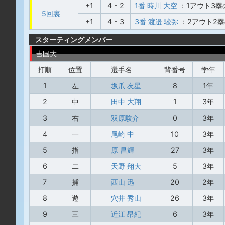
+1
4 - 2
1番 時川 大空
：1アウト3塁
5回裏
+1
4 - 3
3番 渡邉 駿弥
：2アウト2
スターティングメンバー
吉国大
打順
位置
選手名
背番号
学年
1
左
坂爪 友星
8
1年
2
中
田中 大翔
1
3年
3
右
双原駿介
0
3年
4
一
尾崎 中
10
3年
5
指
原 昌輝
27
3年
6
二
天野 翔大
5
3年
7
捕
西山 迅
20
2年
8
遊
穴井 秀山
26
3年
9
三
近江 昂紀
6
3年