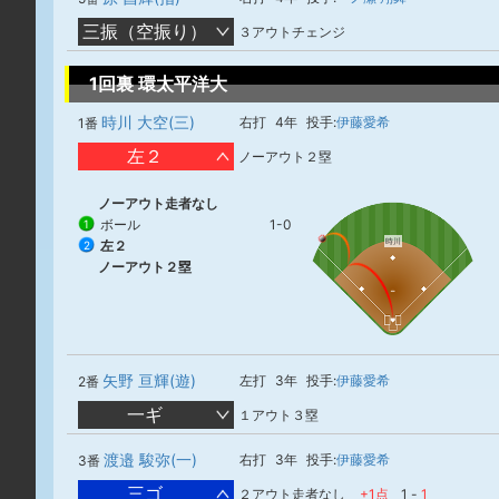
三振（空振り）
３アウトチェンジ
1回裏 環太平洋大
時川 大空(三)
右打
4年
投手:
伊藤愛希
1番
左２
ノーアウト２塁
ノーアウト走者なし
ボール
1-0
1
時川
左２
2
ノーアウト２塁
矢野 亘輝(遊)
左打
3年
投手:
伊藤愛希
2番
一ギ
１アウト３塁
渡邉 駿弥(一)
右打
3年
投手:
伊藤愛希
3番
三ゴ
２アウト走者なし
+1点
1
-
1