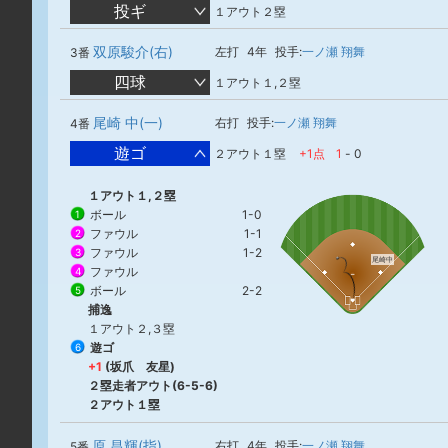
投ギ
１アウト２塁
双原駿介(右)
左打
4年
投手:
一ノ瀬 翔舞
3番
四球
１アウト１,２塁
尾崎 中(一)
右打
投手:
一ノ瀬 翔舞
4番
遊ゴ
２アウト１塁
+1点
1
-
0
１アウト１,２塁
ボール
1-0
1
ファウル
1-1
2
ファウル
1-2
3
尾崎中
ファウル
4
ボール
2-2
5
捕逸
１アウト２,３塁
遊ゴ
6
+1
(坂爪 友星)
２塁走者アウト(6-5-6)
２アウト１塁
原 昌輝(指)
右打
4年
投手:
一ノ瀬 翔舞
5番