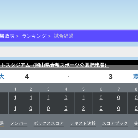
勝敗表
ランキング
試合経過
ットスタジアム（岡山県倉敷スポーツ公園野球場）
大
4
3
-
1
2
3
4
5
6
7
8
1
1
1
0
1
0
0
0
1
0
0
0
2
0
0
0
過
メンバー
ボックススコア
テキスト速報
スコアブック