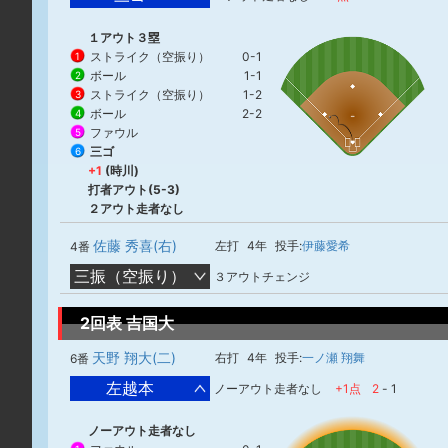
１アウト３塁
ストライク（空振り）
0-1
1
ボール
1-1
2
ストライク（空振り）
1-2
3
ボール
2-2
4
ファウル
5
三ゴ
6
+1
(時川)
打者アウト(5-3)
２アウト走者なし
佐藤 秀喜(右)
左打
4年
投手:
伊藤愛希
4番
三振（空振り）
３アウトチェンジ
2回表 吉国大
天野 翔大(二)
右打
4年
投手:
一ノ瀬 翔舞
6番
左越本
ノーアウト走者なし
+1点
2
-
1
ノーアウト走者なし