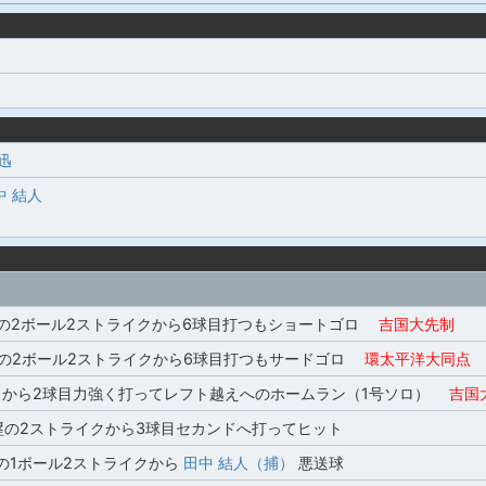
迅
中 結人
塁の2ボール2ストライクから6球目打つもショートゴロ
吉国大先制
塁の2ボール2ストライクから6球目打つもサードゴロ
環太平洋大同点
クから2球目力強く打ってレフト越えへのホームラン（1号ソロ）
吉国大
塁の2ストライクから3球目セカンドへ打ってヒット
の1ボール2ストライクから
田中 結人（捕）
悪送球