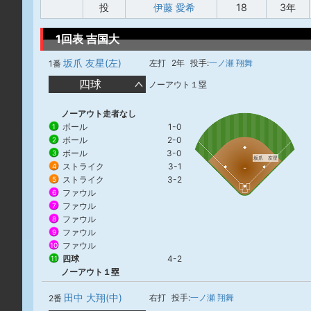
投
伊藤 愛希
18
3年
1回表 吉国大
坂爪 友星(左)
左打
2年
投手:
一ノ瀬 翔舞
1番
四球
ノーアウト１塁
ノーアウト走者なし
ボール
1-0
1
ボール
2-0
2
ボール
3-0
3
坂爪 友星
ストライク
3-1
4
ストライク
3-2
5
ファウル
6
ファウル
7
ファウル
8
ファウル
9
ファウル
10
四球
4-2
11
ノーアウト１塁
田中 大翔(中)
右打
投手:
一ノ瀬 翔舞
2番