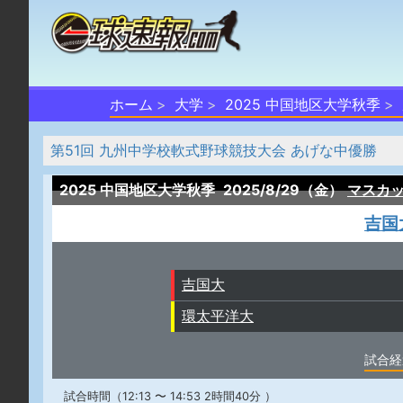
ホーム
大学
2025 中国地区大学秋季
第51回 九州中学校軟式野球競技大会 あげな中優勝
2025 中国地区大学秋季
2025/8/29（金）
マスカ
吉国
吉国大
環太平洋大
試合経
試合時間（12:13 〜 14:53 2時間40分 ）