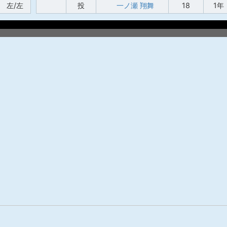
左/左
投
一ノ瀬 翔舞
18
1年