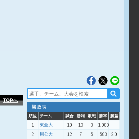
TOPへ
勝敗表
順位
チーム
試合
勝利
敗戦
勝率
勝差
1
10
10
0
1.000
-
東亜大
2
12
7
5
.583
2.0
周公大