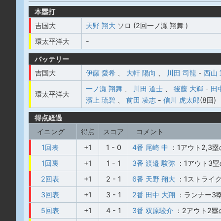
本塁打
吉国大
天野 翔大
ソロ (2回一ノ瀬 翔舞 )
環太平洋大
-
バッテリー
吉国大
伊藤 愛希
、
大軒 陽向
、
川田 司龍
-
西山 
一ノ瀬 翔舞
、
川田 道士
、
後藤 大輝
-
田
環太平洋大
濱上 琉碧
、
前田 凌志
-
信川 虎太郎
(8回)
得点経過
イニング
得点
スコア
コメント
1回表
+1
1 - 0
4番 尾崎 中
：1アウト2,3
1回裏
+1
1 - 1
3番 渡邉 駿弥
：1アウト3
2回表
+1
2 - 1
6番 天野 翔大
：1ストライ
3回表
+1
3 - 1
2番 田中 大翔
：ランナー3
5回表
+1
4 - 1
3番 双原駿介
：2アウト2塁