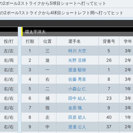
の2ボール2ストライクから5球目ショートへ打ってヒット
塁の2ボール1ストライクから4球目ショートレフト間へ打ってヒット
環太平洋大
投/打
打順
位置
選手名
背番号
学年
左/左
1
三
時川 大空
5
3年
右/両
2
遊
矢野 亘輝
26
2年
右/左
3
一
渡邉 駿弥
1
2年
右/右
4
右
佐藤 秀喜
8
3年
右/右
5
二
小森山 仁
7
1年
右/右
6
捕
田中 結人
23
3年
右/右
7
指
金原 颯
9
3年
右/右
8
左
田原 碧人
40
1年
右/右
9
中
渡邊 公人
37
2年