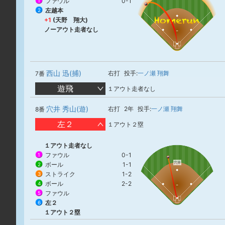
ファウル
0-1
1
左越本
2
+1
(天野 翔大)
ノーアウト走者なし
西山 迅(捕)
右打
投手:
一ノ瀬 翔舞
7番
遊飛
１アウト走者なし
穴井 秀山(遊)
右打
2年
投手:
一ノ瀬 翔舞
8番
左２
１アウト２塁
１アウト走者なし
ファウル
0-1
1
穴井
ボール
1-1
2
ストライク
1-2
3
ボール
2-2
4
ファウル
5
左２
6
１アウト２塁