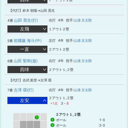
【代打】鈴木 朝陽→山田 晃生
山田 晃生(打)
右打
4年
投手:
山浦 京太朗
4番
左飛
１アウト２塁
前國藤 海斗(中)
左打
4年
投手:
山浦 京太朗
5番
一直
２アウト２塁
山田 聖和(遊)
右打
4年
投手:
山浦 京太朗
6番
四球
２アウト１,２塁
【代打】吉武 航世→古澤 環
古澤 環(打)
右打
4年
投手:
山浦 京太朗
7番
２アウト１,２塁
左安
+1点
3
-
8
２アウト１,２塁
1
ボール
1-0
1
ボール
2-0
2