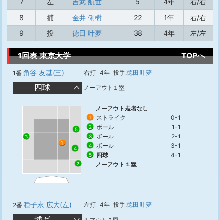
7
左
吉武 航世
5
4年
右/右
8
捕
金井 俐樹
22
1年
右/右
9
投
德田 叶夢
38
4年
左/左
1回表 東京大学
TOPへ
角谷 友基(三)
右打
4年
投手:
徳田 叶夢
1番
四球
ノーアウト１塁
ノーアウト走者なし
ストライク
0-1
1
ボール
1-1
2
5
ボール
2-1
3
3
1
ボール
3-1
4
4
四球
4-1
5
2
ノーアウト１塁
種子永 広大(左)
左打
4年
投手:
徳田 叶夢
2番
捕ギ
１アウト２塁