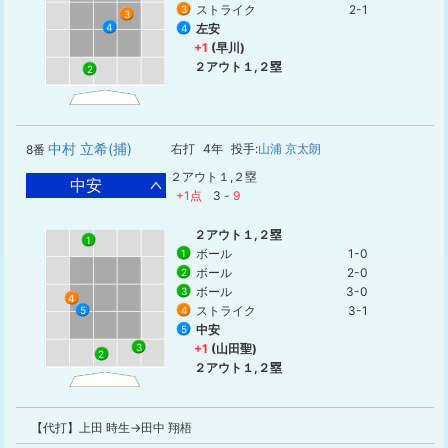
ストライク
2-1
3
3
4
左安
4
+1
(早川)
２アウト１,２塁
2
中村 立希(捕)
右打
4年
投手:
山浦 京太朗
8番
２アウト１,２塁
中安
+1点
3
-
9
２アウト１,２塁
1
ボール
1-0
1
ボール
2-0
2
ボール
3-0
3
4
ストライク
3-1
5
4
中安
5
+1
(山田聖)
3
2
２アウト１,２塁
【代打】上田 時生→田中 翔梧