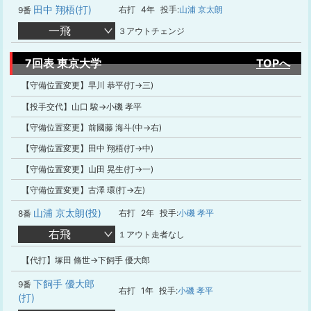
田中 翔梧(打)
右打
4年
投手:
山浦 京太朗
9番
一飛
３アウトチェンジ
7回表 東京大学
TOPへ
【守備位置変更】早川 恭平(打→三)
【投手交代】山口 駿→小磯 孝平
【守備位置変更】前國藤 海斗(中→右)
【守備位置変更】田中 翔梧(打→中)
【守備位置変更】山田 晃生(打→一)
【守備位置変更】古澤 環(打→左)
山浦 京太朗(投)
右打
2年
投手:
小磯 孝平
8番
右飛
１アウト走者なし
【代打】塚田 脩世→下飼手 優大郎
下飼手 優大郎
9番
右打
1年
投手:
小磯 孝平
(打)