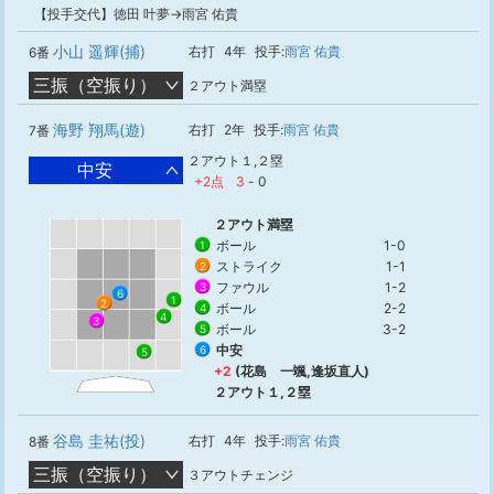
【投手交代】徳田 叶夢→雨宮 佑貴
小山 遥輝(捕)
右打
4年
投手:
雨宮 佑貴
6番
三振（空振り）
２アウト満塁
海野 翔馬(遊)
右打
2年
投手:
雨宮 佑貴
7番
２アウト１,２塁
中安
+2点
3
-
0
２アウト満塁
ボール
1-0
1
ストライク
1-1
2
ファウル
1-2
3
6
1
2
ボール
2-2
4
4
3
ボール
3-2
5
中安
6
5
+2
(花島 一颯,逢坂直人)
２アウト１,２塁
谷島 圭祐(投)
右打
4年
投手:
雨宮 佑貴
8番
三振（空振り）
３アウトチェンジ