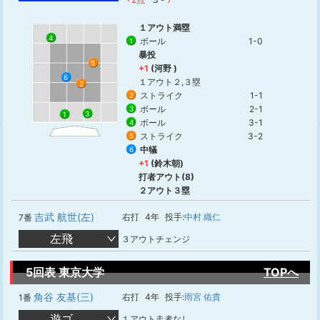
１アウト満塁
4
ボール
1-0
1
暴投
5
+1
(河野 )
6
１アウト２,３塁
2
ストライク
1-1
2
ボール
2-1
3
3
1
ボール
3-1
4
ストライク
3-2
5
中犠
6
+1
(鈴木朝)
打者アウト(8)
２アウト３塁
吉武 航世(左)
右打
4年
投手:
中村 織仁
7番
左飛
３アウトチェンジ
5回表 東京大学
TOPへ
角谷 友基(三)
右打
4年
投手:
雨宮 佑貴
1番
遊ゴ
１アウト走者なし