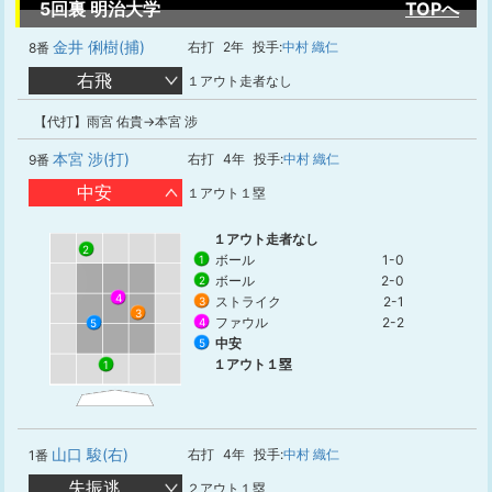
5回裏 明治大学
TOPへ
金井 俐樹(捕)
右打
2年
投手:
中村 織仁
8番
右飛
１アウト走者なし
【代打】雨宮 佑貴→本宮 涉
本宮 涉(打)
右打
4年
投手:
中村 織仁
9番
中安
１アウト１塁
１アウト走者なし
2
ボール
1-0
1
ボール
2-0
2
4
ストライク
2-1
3
3
ファウル
2-2
4
5
中安
5
１アウト１塁
1
山口 駿(右)
右打
4年
投手:
中村 織仁
1番
失振逃
２アウト１塁