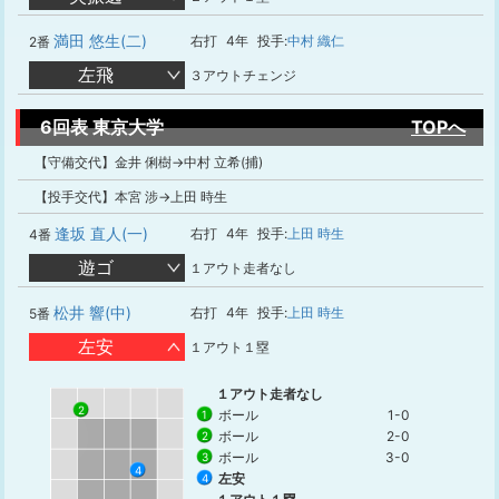
満田 悠生(二)
右打
4年
投手:
中村 織仁
2番
左飛
３アウトチェンジ
6回表 東京大学
TOPへ
【守備交代】金井 俐樹→中村 立希(捕)
【投手交代】本宮 涉→上田 時生
逢坂 直人(一)
右打
4年
投手:
上田 時生
4番
遊ゴ
１アウト走者なし
松井 響(中)
右打
4年
投手:
上田 時生
5番
左安
１アウト１塁
１アウト走者なし
2
ボール
1-0
1
ボール
2-0
2
ボール
3-0
3
4
左安
4