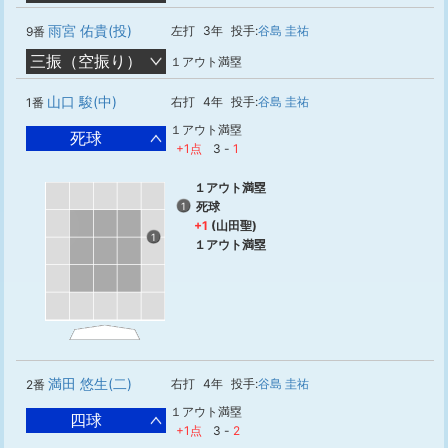
雨宮 佑貴(投)
左打
3年
投手:
谷島 圭祐
9番
三振（空振り）
１アウト満塁
山口 駿(中)
右打
4年
投手:
谷島 圭祐
1番
１アウト満塁
死球
+1点
3
-
1
１アウト満塁
死球
1
+1
(山田聖)
1
１アウト満塁
満田 悠生(二)
右打
4年
投手:
谷島 圭祐
2番
１アウト満塁
四球
+1点
3
-
2