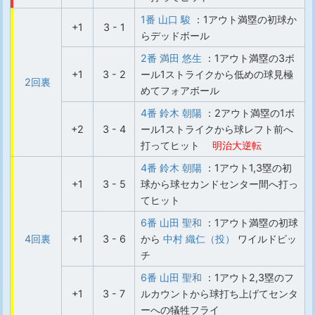
1番 山口 駿
：1アウト満塁の初球か
+1
3 - 1
らデッドボール
2番 満田 悠生
：1アウト満塁の3ボ
+1
3 - 2
ール1ストライクから低めの球見極
2回裏
めてフォアボール
4番 鈴木 朝陽
：2アウト満塁の1ボ
+2
3 - 4
ール1ストライクから球レフト前へ
打ってヒット
明治大逆転
4番 鈴木 朝陽
：1アウト1,3塁の初
+1
3 - 5
球から球セカンドセンター間へ打っ
てヒット
6番 山田 聖和
：1アウト満塁の初球
4回裏
+1
3 - 6
から
中村 織仁（投）
ワイルドピッ
チ
6番 山田 聖和
：1アウト2,3塁のフ
+1
3 - 7
ルカウントから球打ち上げてセンタ
ーへの犠牲フライ