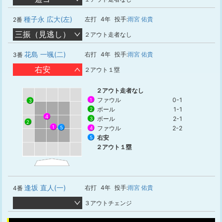
種子永 広大(左)
左打
4年
投手:
雨宮 佑貴
2番
三振（見逃し）
２アウト走者なし
花島 一颯(二)
右打
4年
投手:
雨宮 佑貴
3番
右安
２アウト１塁
２アウト走者なし
ファウル
0-1
1
3
ボール
1-1
2
4
ボール
2-1
3
2
1
5
ファウル
2-2
4
右安
5
２アウト１塁
逢坂 直人(一)
右打
4年
投手:
雨宮 佑貴
4番
３アウトチェンジ