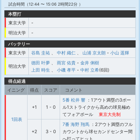
試合時間（12:44 〜 15:06 2時間22分 ）
本塁打
東京大学
-
明治大学
-
バッテリー
東京大学
谷島 圭祐
、
中村 織仁
、
山浦 京太朗
-
小山 遥輝
德田 叶夢
、
雨宮 佑貴
-
金井 俐樹
明治大学
上田 時生
、
小磯 孝平
-
中村 立希
(6回)
得点経過
イニング
得点
スコア
コメント
5番 松井 響
：1アウト満塁の3ボー
+1
1 - 0
ル1ストライクから高めの球見極め
てフォアボール
東京大先制
1回表
7番 海野 翔馬
：2アウト満塁のフル
+2
3 - 0
カウントから球セカンドセンター間
へ打ってヒット