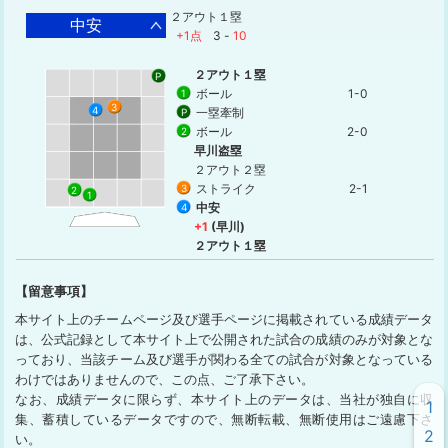
２アウト１塁
中安
+1点
3
-
10
２アウト１塁
P
ボール
1-0
1
3
4
一塁牽制
P
ボール
2-0
2
早川盗塁
２アウト２塁
ストライク
2-1
3
2
1
中安
4
+1
(早川)
２アウト１塁
【留意事項】
本サイト上のチームページ及び選手ページに掲載されている成績データ
は、公式記録として本サイト上で公開された試合の成績のみが対象とな
っており、当該チーム及び選手が関わる全ての試合が対象となっている
わけではありませんので、この点、ご了承下さい。
なお、成績データに限らず、本サイト上のデータは、当社が独自に収
1
集、蓄積しているデータですので、無断転載、無断使用はご遠慮下さ
2
い。