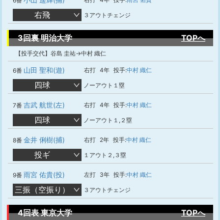
6番
右飛
３アウトチェンジ
3回裏 明治大学
TOPへ
【投手交代】谷島 圭祐→中村 織仁
山田 聖和(遊)
右打
4年
投手:
中村 織仁
6番
四球
ノーアウト１塁
吉武 航世(左)
右打
4年
投手:
中村 織仁
7番
四球
ノーアウト１,２塁
金井 俐樹(捕)
右打
2年
投手:
中村 織仁
8番
投ギ
１アウト２,３塁
雨宮 佑貴(投)
左打
3年
投手:
中村 織仁
9番
三振（空振り）
３アウトチェンジ
4回表 東京大学
TOPへ