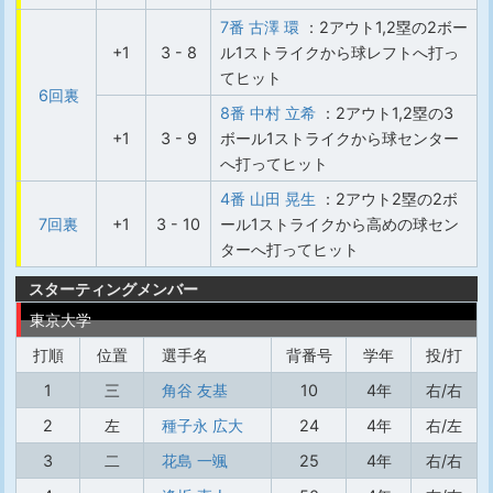
7番 古澤 環
：2アウト1,2塁の2ボー
+1
3 - 8
ル1ストライクから球レフトへ打っ
てヒット
6回裏
8番 中村 立希
：2アウト1,2塁の3
+1
3 - 9
ボール1ストライクから球センター
へ打ってヒット
4番 山田 晃生
：2アウト2塁の2ボ
7回裏
+1
3 - 10
ール1ストライクから高めの球セン
ターへ打ってヒット
スターティングメンバー
東京大学
打順
位置
選手名
背番号
学年
投/打
1
三
角谷 友基
10
4年
右/右
2
左
種子永 広大
24
4年
右/左
3
二
花島 一颯
25
4年
右/右