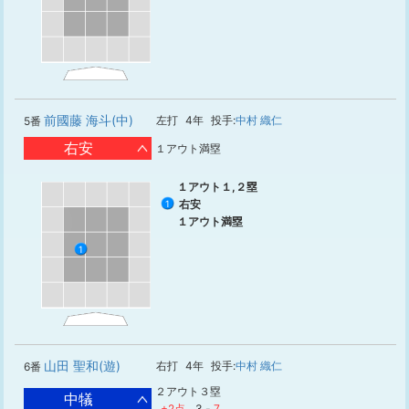
前國藤 海斗(中)
左打
4年
投手:
中村 織仁
5番
右安
１アウト満塁
１アウト１,２塁
右安
1
１アウト満塁
1
山田 聖和(遊)
右打
4年
投手:
中村 織仁
6番
２アウト３塁
中犠
+2点
3
-
7