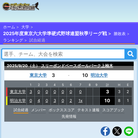
ホーム
大学
2025年度東京六大学準硬式野球連盟秋季リーグ戦
勝敗表
ランキング
試合経過
2025/9/20（土）
スリーボンドベースボールパーク上柚木
3
10
東京大学
明治大学
-
1
2
3
4
5
6
7
8
9
計
H
E
3
東京大学
3
0
0
0
0
0
0
3
2
10
明治大学
0
4
0
3
0
2
1x
8
1
試合経過
メンバー
ボックススコア
テキスト速報
スコアブック
先発情報