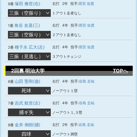
塚田 脩世(右)
右打
2年
投手:
雨宮 佑貴
9番
三振（空振り）
１アウト走者なし
角谷 友基(三)
右打
4年
投手:
雨宮 佑貴
1番
三振（空振り）
２アウト走者なし
種子永 広大(左)
左打
4年
投手:
雨宮 佑貴
2番
三振（見逃し）
３アウトチェンジ
2回裏 明治大学
TOPへ
山田 聖和(遊)
右打
4年
投手:
谷島 圭祐
6番
死球
ノーアウト１塁
吉武 航世(左)
右打
4年
投手:
谷島 圭祐
7番
捕ギ失
ノーアウト１,３塁
金井 俐樹(捕)
右打
2年
投手:
谷島 圭祐
8番
四球
ノーアウト満塁