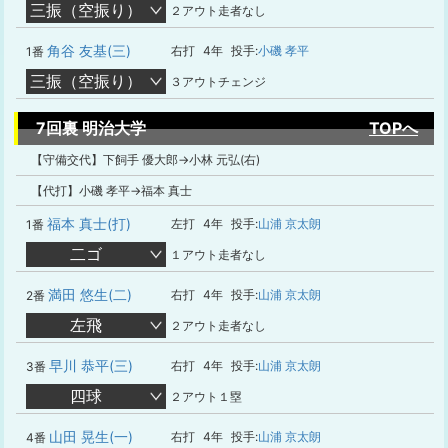
三振（空振り）
２アウト走者なし
角谷 友基(三)
右打
4年
投手:
小磯 孝平
1番
三振（空振り）
３アウトチェンジ
7回裏 明治大学
TOPへ
【守備交代】下飼手 優大郎→小林 元弘(右)
【代打】小磯 孝平→福本 真士
福本 真士(打)
左打
4年
投手:
山浦 京太朗
1番
二ゴ
１アウト走者なし
満田 悠生(二)
右打
4年
投手:
山浦 京太朗
2番
左飛
２アウト走者なし
早川 恭平(三)
右打
4年
投手:
山浦 京太朗
3番
四球
２アウト１塁
山田 晃生(一)
右打
4年
投手:
山浦 京太朗
4番