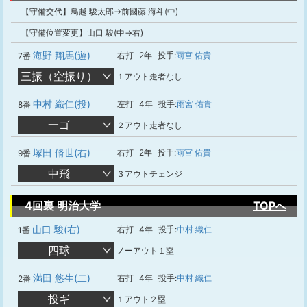
【守備交代】鳥越 駿太郎→前國藤 海斗(中)
【守備位置変更】山口 駿(中→右)
海野 翔馬(遊)
右打
2年
投手:
雨宮 佑貴
7番
三振（空振り）
１アウト走者なし
中村 織仁(投)
左打
4年
投手:
雨宮 佑貴
8番
一ゴ
２アウト走者なし
塚田 脩世(右)
右打
2年
投手:
雨宮 佑貴
9番
中飛
３アウトチェンジ
4回裏 明治大学
TOPへ
山口 駿(右)
右打
4年
投手:
中村 織仁
1番
四球
ノーアウト１塁
満田 悠生(二)
右打
4年
投手:
中村 織仁
2番
投ギ
１アウト２塁