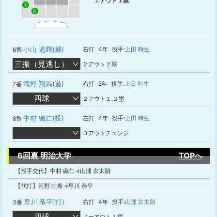
１アウト１塁
1
3
小山 遥輝(捕)
右打
4年
投手:
上田 時生
6番
三振（見逃し）
２アウト２塁
海野 翔馬(遊)
右打
2年
投手:
上田 時生
7番
四球
２アウト１,２塁
中村 織仁(投)
左打
4年
投手:
上田 時生
8番
３アウトチェンジ
6回裏 明治大学
TOPへ
【投手交代】中村 織仁→山浦 京太朗
【代打】河野 壮希→早川 恭平
早川 恭平(打)
右打
4年
投手:
山浦 京太朗
3番
四球
ノーアウト１塁