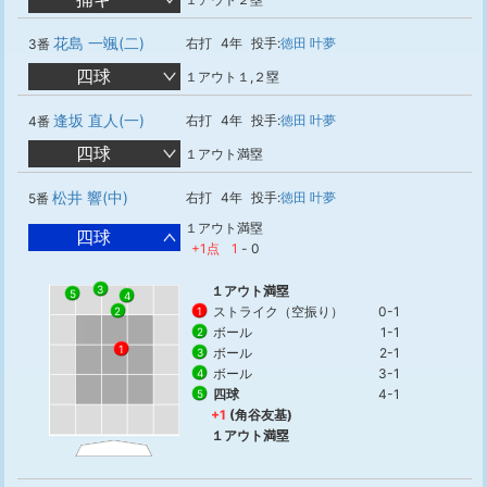
花島 一颯(二)
右打
4年
投手:
徳田 叶夢
3番
四球
１アウト１,２塁
逢坂 直人(一)
右打
4年
投手:
徳田 叶夢
4番
四球
１アウト満塁
松井 響(中)
右打
4年
投手:
徳田 叶夢
5番
１アウト満塁
四球
+1点
1
-
0
3
１アウト満塁
5
4
ストライク（空振り）
0-1
1
2
ボール
1-1
2
1
ボール
2-1
3
ボール
3-1
4
四球
4-1
5
+1
(角谷友基)
１アウト満塁