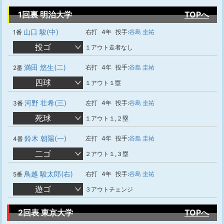
1回裏 明治大学
TOPへ
山口 駿(中)
右打
4年
投手:
谷島 圭祐
1番
投ゴ
１アウト走者なし
満田 悠生(二)
右打
4年
投手:
谷島 圭祐
2番
四球
１アウト１塁
河野 壮希(三)
左打
4年
投手:
谷島 圭祐
3番
死球
１アウト１,２塁
鈴木 朝陽(一)
左打
4年
投手:
谷島 圭祐
4番
二ゴ
２アウト１,３塁
鳥越 駿太郎(右)
右打
4年
投手:
谷島 圭祐
5番
遊ゴ
３アウトチェンジ
2回表 東京大学
TOPへ