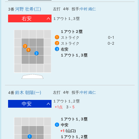
河野 壮希(三)
左打
4年
投手:
中村 織仁
3番
右安
１アウト１,３塁
１アウト２塁
ストライク
0-1
1
ストライク
0-2
2
2
右安
3
1
3
１アウト１,３塁
鈴木 朝陽(一)
左打
4年
投手:
中村 織仁
4番
１アウト１,２塁
中安
+1点
3
-
5
１アウト１,３塁
中安
1
+1
(山口)
１アウト１,２塁
1