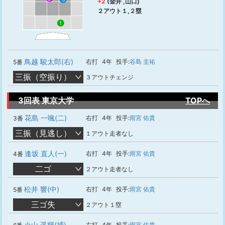
+2
(金井 ,山口)
２アウト１,２塁
1
鳥越 駿太郎(右)
右打
4年
投手:
谷島 圭祐
5番
三振（空振り）
３アウトチェンジ
3回表 東京大学
TOPへ
花島 一颯(二)
右打
4年
投手:
雨宮 佑貴
3番
三振（見逃し）
１アウト走者なし
逢坂 直人(一)
右打
4年
投手:
雨宮 佑貴
4番
二ゴ
２アウト走者なし
松井 響(中)
右打
4年
投手:
雨宮 佑貴
5番
三ゴ失
２アウト１塁
小山 遥輝(捕)
右打
4年
投手:
雨宮 佑貴