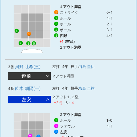
１アウト満塁
ストライク
0-1
1
ボール
1-1
2
ボール
2-1
3
ボール
3-1
4
4
1
四球
4-1
5
+1
(吉武)
2
3
5
１アウト満塁
河野 壮希(三)
左打
4年
投手:
谷島 圭祐
3番
遊飛
２アウト満塁
鈴木 朝陽(一)
左打
4年
投手:
谷島 圭祐
4番
２アウト１,２塁
左安
+2点
3
-
4
２アウト満塁
ボール
1-0
1
ファウル
1-1
2
左安
3
2
3