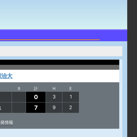
明治大
9
計
H
E
0
3
1
7
x
9
2
先発情報