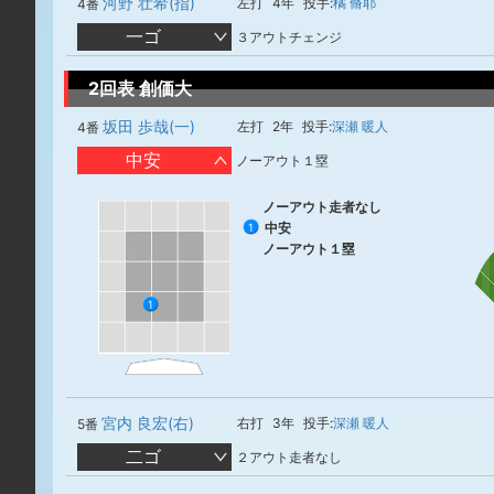
河野 壮希(指)
左打
4年
投手:
橘 脩耶
4番
一ゴ
３アウトチェンジ
2回表 創価大
坂田 歩哉(一)
左打
2年
投手:
深瀬 暖人
4番
中安
ノーアウト１塁
ノーアウト走者なし
中安
1
ノーアウト１塁
1
宮内 良宏(右)
右打
3年
投手:
深瀬 暖人
5番
二ゴ
２アウト走者なし