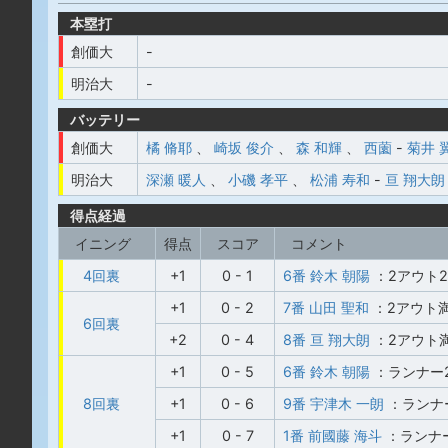
本塁打
創価大
-
明治大
-
バッテリー
創価大
橘 脩耶
、
崎坂 俊介
、
森 和輝
、
西薗
-
菊井 
明治大
深瀬 暖人
、
小磯 孝平
、
松浦 寿和
-
亘 翔大朗
得点経過
イニング
得点
スコア
コメント
4回裏
+1
0 - 1
6番 鈴木 朝陽
：2アウト
+1
0 - 2
7番 山田 聖和
：2アウト
6回裏
+2
0 - 4
8番 亘 翔大朗
：2アウト
+1
0 - 5
6番 鈴木 朝陽
：ランナー
8回裏
+1
0 - 6
9番 宇津木 一朗
：ランナ
+1
0 - 7
1番 前國藤 海斗
：ランナ