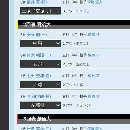
菊井 翼(捕)
右打
3年
投手:
深瀬 暖人
6番
三振（空振り）
３アウトチェンジ
2回裏 明治大
安藤 朗(三)
右打
4年
投手:
橘 脩耶
5番
中飛
１アウト走者なし
鈴木 朝陽(一)
左打
4年
投手:
橘 脩耶
6番
右飛
２アウト走者なし
山田 聖和(遊)
右打
4年
投手:
橘 脩耶
7番
四球
２アウト１塁
亘 翔大朗(捕)
右打
4年
投手:
橘 脩耶
8番
左邪飛
３アウトチェンジ
3回表 創価大
屋敷 英介(三)
右打
3年
投手:
深瀬 暖人
7番