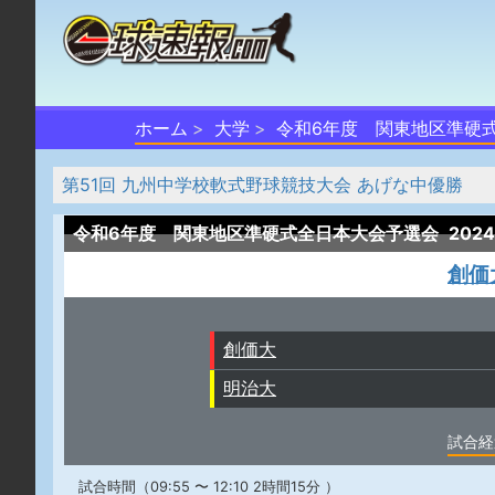
ホーム
大学
令和6年度 関東地区準硬
第51回 九州中学校軟式野球競技大会 あげな中優勝
令和6年度 関東地区準硬式全日本大会予選会
202
創価
創価大
明治大
試合経
試合時間（09:55 〜 12:10 2時間15分 ）