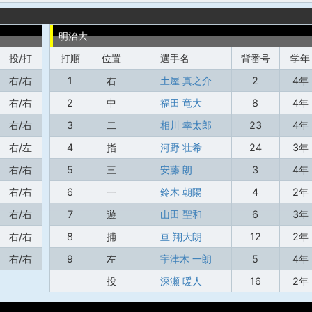
明治大
投/打
打順
位置
選手名
背番号
学年
右/右
1
右
土屋 真之介
2
4年
右/右
2
中
福田 竜大
8
4年
右/右
3
二
相川 幸太郎
23
4年
右/左
4
指
河野 壮希
24
3年
右/右
5
三
安藤 朗
3
4年
右/右
6
一
鈴木 朝陽
4
2年
右/右
7
遊
山田 聖和
6
3年
右/右
8
捕
亘 翔大朗
12
2年
右/右
9
左
宇津木 一朗
5
4年
投
深瀬 暖人
16
2年