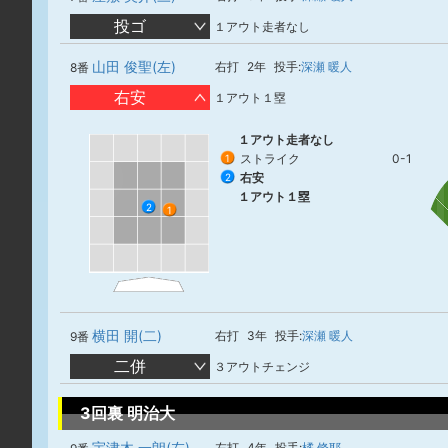
投ゴ
１アウト走者なし
山田 俊聖(左)
右打
2年
投手:
深瀬 暖人
8番
右安
１アウト１塁
１アウト走者なし
ストライク
0-1
1
右安
2
１アウト１塁
2
1
横田 開(二)
右打
3年
投手:
深瀬 暖人
9番
二併
３アウトチェンジ
3回裏 明治大
宇津木 一朗(左)
左打
4年
投手:
橘 脩耶