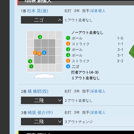
1回表 創価大
松本 晃(遊)
右打
3年
投手:
深瀬 暖人
1番
二ゴ
１アウト走者なし
ノーアウト走者なし
4
ボール
1-0
1
ストライク
1-1
2
ボール
2-1
3
6
2
5
ボール
3-1
4
ストライク
3-2
5
3
二ゴ
6
1
打者アウト(4-3)
１アウト走者なし
橘 脩耶(投)
右打
3年
投手:
深瀬 暖人
2番
二飛
２アウト走者なし
崎坂 俊介(中)
右打
3年
投手:
深瀬 暖人
3番
二飛
３アウトチェンジ