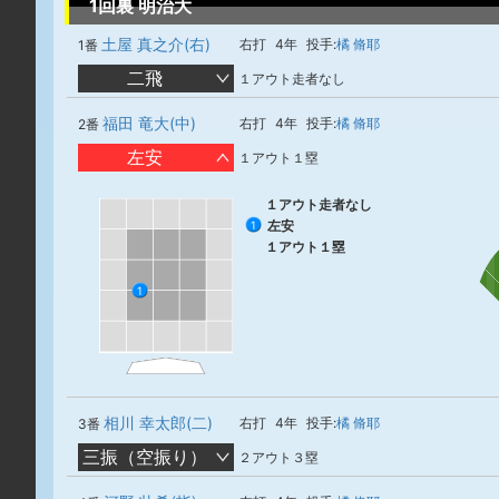
1回裏 明治大
土屋 真之介(右)
右打
4年
投手:
橘 脩耶
1番
二飛
１アウト走者なし
福田 竜大(中)
右打
4年
投手:
橘 脩耶
2番
左安
１アウト１塁
１アウト走者なし
左安
1
１アウト１塁
1
相川 幸太郎(二)
右打
4年
投手:
橘 脩耶
3番
三振（空振り）
２アウト３塁