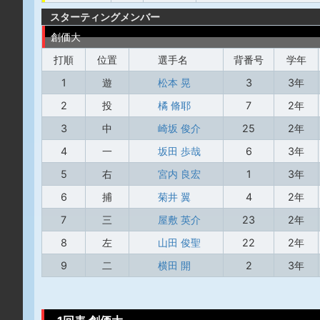
スターティングメンバー
創価大
打順
位置
選手名
背番号
学年
1
遊
松本 晃
3
3年
2
投
橘 脩耶
7
2年
3
中
崎坂 俊介
25
2年
4
一
坂田 歩哉
6
3年
5
右
宮内 良宏
1
3年
6
捕
菊井 翼
4
2年
7
三
屋敷 英介
23
2年
8
左
山田 俊聖
22
2年
9
二
横田 開
2
3年