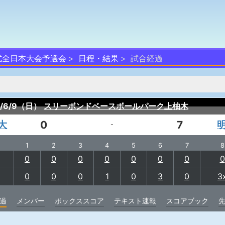
式全日本大会予選会
日程・結果
試合経過
4/6/9（日）
スリーボンドベースボールパーク上柚木
大
0
7
-
1
2
3
4
5
6
7
8
0
0
0
0
0
0
0
0
0
0
0
1
0
3
0
3
過
メンバー
ボックススコア
テキスト速報
スコアブック