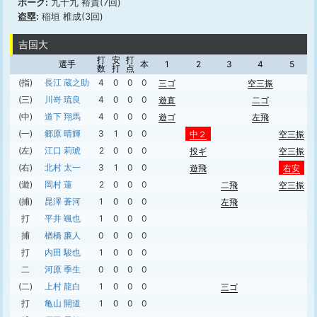
ボーク:
九十九 裕貴(7回)
盗塁:
稲垣 椎成(3回)
吉国大
打
安
打
選手
本
1
2
3
4
5
数
打
点
(指)
長江 蔵之助
4
0
0
0
三ゴ
空三振
(三)
川嵜 琉良
4
0
0
0
遊直
二ゴ
(中)
道下 翔馬
4
0
0
0
遊ゴ
左飛
(一)
郷原 晴輝
3
1
0
0
中２
空三振
(左)
江口 莉琥
2
0
0
0
投ギ
空三振
(右)
北村 太一
3
1
0
0
遊飛
右安
(遊)
岡村 蓮
2
0
0
0
二飛
空三振
(捕)
昆澤 蒼河
1
0
0
0
左飛
打
平井 颯也
1
0
0
0
捕
楢橋 廉人
0
0
0
0
打
内田 駿也
1
0
0
0
二
河原 季生
0
0
0
0
(二)
上村 龍白
1
0
0
0
三ゴ
打
亀山 開道
1
0
0
0