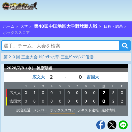
第40回中国地区大学野球新人戦
ホーム
大学
日程・結果
ボックススコア
第２９回 三重大会 ﾚｷﾞｭﾗｰの部 三重ｾﾞｯﾂﾔﾝｸﾞ優勝
2026/7/8（水）
神原球場
2
0
広文大
吉国大
-
1
2
3
4
5
6
7
8
9
計
H
E
2
広文大
0
1
0
0
1
0
0
0
0
8
0
0
吉国大
0
0
0
0
0
0
0
0
0
2
2
試合経過
メンバー
ボックススコア
テキスト速報
先発情報