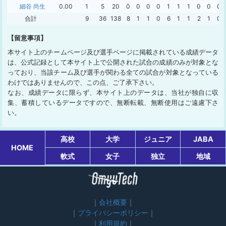
細谷 尚生
0.00
1
5
20
0
0
0
0
1
1
1
0
0
0
合計
9
36
138
8
1
1
0
6
1
1
2
1
0
【留意事項】
本サイト上のチームページ及び選手ページに掲載されている成績データ
は、公式記録として本サイト上で公開された試合の成績のみが対象とな
っており、当該チーム及び選手が関わる全ての試合が対象となっている
わけではありませんので、この点、ご了承下さい。
なお、成績データに限らず、本サイト上のデータは、当社が独自に収
集、蓄積しているデータですので、無断転載、無断使用はご遠慮下さ
い。
高校
大学
ジュニア
JABA
HOME
軟式
女子
独立
地域
会社概要
プライバシーポリシー
利用規約