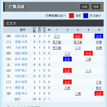
打撃成績
詳細
簡易
広文大
打
安
打
選手
本
1
2
3
4
5
数
打
点
(捕)
稲垣 椎成
4
2
1
0
三ゴ
遊安
左安
(二)
高畑 大冴
4
0
0
0
見三振
見三振
中飛
(中)
大前 球司
4
1
0
0
空三振
二ゴ
右飛
(指)
福田 海翔
4
1
0
0
二ゴ
中安
(左)
鈴木 海道
4
1
1
1
左本
二併
左
村本 珠羽
0
0
0
0
(右)
舛野 寛仁
4
1
0
0
右安
二ゴ
右
竹本 暁十
0
0
0
0
(三)
原川 快理
3
1
0
0
左安
三失
(一)
岡田 直
2
0
0
0
三併
投ギ
(遊)
高橋 瑶太
4
1
0
0
二飛
左安
合計
33
8
2
1