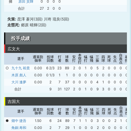
捕
原田 昊輝
0
0
0
0
合計
27
2
0
0
失策:
昆澤 蒼河(3回) 川嵜 琉良(5回)
走塁死:
郷原 晴輝(2回)
投手成績
広文大
本
自
通算防
投球
打
球
安
犠
犠
三
四
死
失
暴
選手
塁
責
御率
回数
者
数
打
打
飛
振
球
球
点
投
打
点
○
九十九 裕貴
0.00
6 2/3
23
89
2
0
1
0
5
2
0
0
0
0
木原 彪人
0.00
0 1/3
1
1
0
0
0
0
0
0
0
0
0
0
大川 逢夢
0.00
2
7
37
0
0
0
0
4
1
0
0
0
0
合計
9
31
127
2
0
1
0
9
3
0
0
0
0
吉国大
本
自
通算防
投球
打
球
安
犠
犠
三
四
死
失
暴
選手
塁
責
御率
回数
者
数
打
打
飛
振
球
球
点
投
打
点
●
畑中 捷吾
1.50
6
24
89
7
1
1
0
3
0
0
2
1
0
角銅 寿和
0.00
2
7
29
1
0
0
0
2
0
0
0
0
0