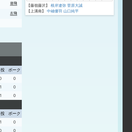
遊飛
【藤嶺藤沢】
根岸遼弥
菅原大誠
【上溝南】
中岫優羽
山口純平
左飛
暴投
ボーク
0
0
1
0
1
0
暴投
ボーク
1
0
0
0