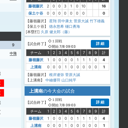
藤嶺藤沢
2
0
0
3
1
0
10
16
保土ケ谷
0
0
0
0
0
0
0
0
【藤嶺藤沢】
星翔
田中康太
菅原大誠
竹下雄義
【保土ケ谷】
徳永悠希
樋口勇海
[本塁打]
久原 健太郎（藤）
◇１回戦
詳 細
【
試合終了
】
9
◇開始 7/8 09:03
チーム
1
2
3
4
5
6
7
8
9
計
中飛
藤嶺藤沢
1
0
0
0
0
1
1
1
0
4
上溝南
0
0
0
1
0
0
0
0
0
1
飛
【藤嶺藤沢】
根岸遼弥
菅原大誠
【上溝南】
中岫優羽
山口純平
安
上溝南
の今大会の試合
安
◇１回戦
詳 細
飛
【
試合終了
】
◇開始 7/8 09:03
チーム
1
2
3
4
5
6
7
8
9
計
ゴ
藤嶺藤沢
1
0
0
0
0
1
1
1
0
4
上溝南
0
0
0
1
0
0
0
0
0
1