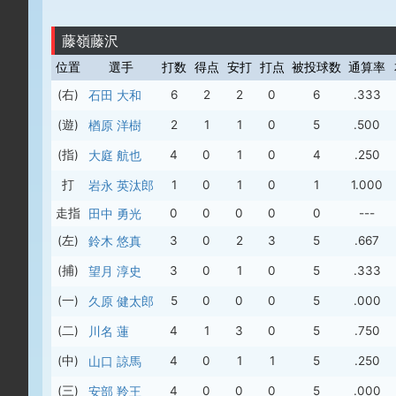
藤嶺藤沢
位置
選手
打数
得点
安打
打点
被投球数
通算率
(右)
石田 大和
6
2
2
0
6
.333
(遊)
楢原 洋樹
2
1
1
0
5
.500
(指)
大庭 航也
4
0
1
0
4
.250
打
岩永 英汰郎
1
0
1
0
1
1.000
走指
田中 勇光
0
0
0
0
0
---
(左)
鈴木 悠真
3
0
2
3
5
.667
(捕)
望月 淳史
3
0
1
0
5
.333
(一)
久原 健太郎
5
0
0
0
5
.000
(二)
川名 蓮
4
1
3
0
5
.750
(中)
山口 諒馬
4
0
1
1
5
.250
(三)
安部 羚王
4
0
0
0
5
.000