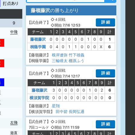
藤嶺藤沢
の勝ち上がり
◇４回戦
詳 細
【
試合終了
】
9
◇開始 7/16 12:53
チーム
1
2
3
4
5
6
7
8
9
計
中飛
藤嶺藤沢
0
0
0
0
0
0
1
0
0
1
安
桐蔭学園
0
4
0
1
1
0
0
0
X
6
【藤嶺藤沢】
根岸遼弥
竹下雄義
【桐蔭学園】
三輪瞳太
棚原ふう
安
◇３回戦
詳 細
【
試合終了
】
◇開始 7/14 12:17
犠
チーム
1
2
3
4
5
6
7
8
9
計
藤嶺藤沢
3
0
0
0
0
0
1
0
2
6
球
横須賀学院
0
0
0
0
0
0
0
0
0
0
直
【藤嶺藤沢】
星翔
【横須賀学院】
田中碧
長岡弘通
飛
【
試合終了
】
◇２回戦
左飛
詳 細
◇開始 7/11 11:59
7回コールド
遊直
チーム
1
2
3
4
5
6
7
8
9
計