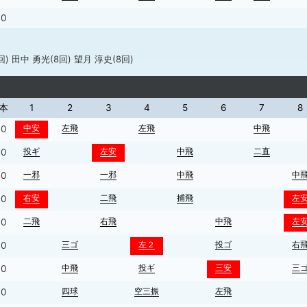
0
回) 田中 勇光(8回) 望月 淳史(8回)
本
1
2
3
4
5
6
7
8
中安
左飛
左飛
中飛
0
投ギ
左安
中飛
二直
0
一邪
一邪
中飛
中
0
右安
二飛
捕飛
左
0
二飛
右飛
中飛
左
0
三ゴ
左２
投ゴ
右
0
中飛
投ギ
三安
三
0
四球
空三振
左飛
0