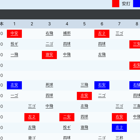
本
1
2
3
4
5
6
7
8
中安
右飛
捕邪
左２
三ゴ
0
投ギ
二ゴ
四球
四球
三
0
一飛
遊安
中飛
左飛
0
右
0
0
左安
死球
三飛
右安
右
0
一ゴ
四球
左安
二ゴ
四
0
三ゴ
中飛
左飛
三ゴ
三
0
左２
二安
四球
右安
中
0
左飛
投ギ
遊飛
左２
0
遊ゴ
四球
二ゴ
三邪
0