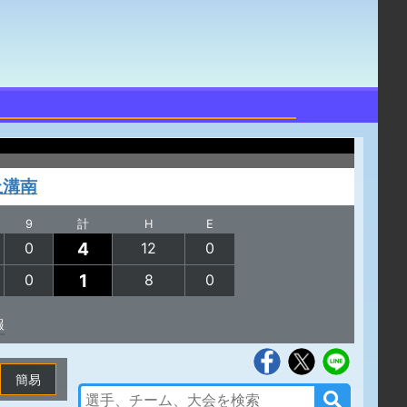
上溝南
9
計
H
E
4
0
12
0
1
0
8
0
報
簡易