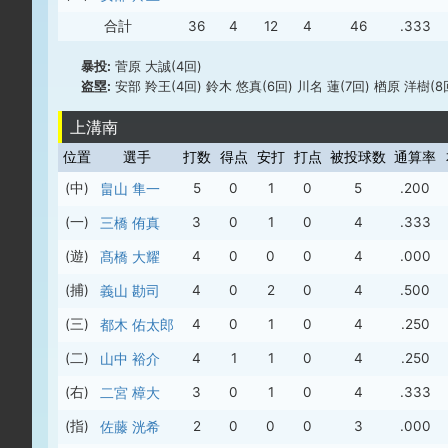
合計
36
4
12
4
46
.333
暴投:
菅原 大誠(4回)
盗塁:
安部 羚王(4回) 鈴木 悠真(6回) 川名 蓮(7回) 楢原 洋樹(8
上溝南
位置
選手
打数
得点
安打
打点
被投球数
通算率
(中)
畠山 隼一
5
0
1
0
5
.200
(一)
三橋 侑真
3
0
1
0
4
.333
(遊)
髙橋 大耀
4
0
0
0
4
.000
(捕)
義山 勘司
4
0
2
0
4
.500
(三)
都木 佑太郎
4
0
1
0
4
.250
(二)
山中 裕介
4
1
1
0
4
.250
(右)
二宮 樟大
3
0
1
0
4
.333
(指)
佐藤 洸希
2
0
0
0
3
.000