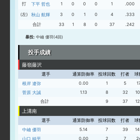
打
下平 哲也
1
0
0
0
1
.000
(左)
秋山 航輝
3
0
1
0
4
.333
合計
33
1
8
0
37
.242
暴投:
中岫 優羽(4回)
投手成績
藤嶺藤沢
選手
通算防御率
投球回数
打者
球
根岸 遼弥
0.00
1
5
1
菅原 大誠
1.13
8
32
10
合計
9
37
12
上溝南
選手
通算防御率
投球回数
打者
球
中岫 優羽
5.14
7
39
14
山口 純平
0.00
2
7
2