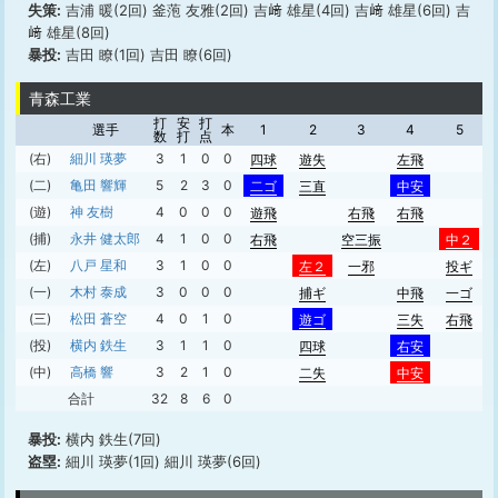
失策:
吉浦 暖(2回) 釜萢 友雅(2回) 吉﨑 雄星(4回) 吉﨑 雄星(6回) 吉
﨑 雄星(8回)
暴投:
吉田 瞭(1回) 吉田 瞭(6回)
青森工業
打
安
打
選手
本
1
2
3
4
5
数
打
点
(右)
細川 瑛夢
3
1
0
0
四球
遊失
左飛
(二)
亀田 響輝
5
2
3
0
二ゴ
三直
中安
(遊)
神 友樹
4
0
0
0
遊飛
右飛
右飛
(捕)
永井 健太郎
4
1
0
0
右飛
空三振
中２
(左)
八戸 星和
3
1
0
0
左２
一邪
投ギ
(一)
木村 泰成
3
0
0
0
捕ギ
中飛
一ゴ
(三)
松田 蒼空
4
0
1
0
遊ゴ
三失
右飛
(投)
横内 鉄生
3
1
1
0
四球
右安
(中)
高橋 響
3
2
1
0
二失
中安
合計
32
8
6
0
暴投:
横内 鉄生(7回)
盗塁:
細川 瑛夢(1回) 細川 瑛夢(6回)