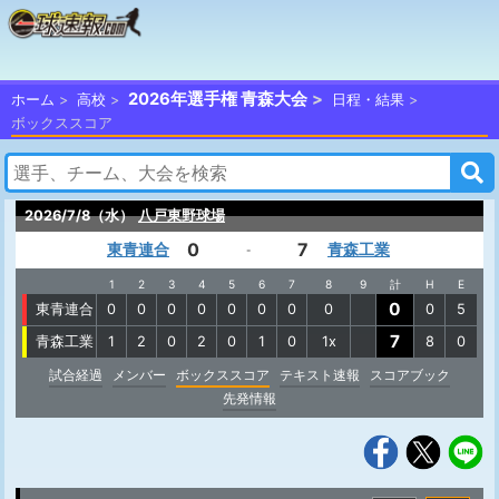
2026年選手権 青森大会
ホーム
高校
日程・結果
ボックススコア
2026/7/8（水）
八戸東野球場
0
7
東青連合
青森工業
-
1
2
3
4
5
6
7
8
9
計
H
E
0
東青連合
0
0
0
0
0
0
0
0
0
5
7
青森工業
1
2
0
2
0
1
0
1x
8
0
試合経過
メンバー
ボックススコア
テキスト速報
スコアブック
先発情報