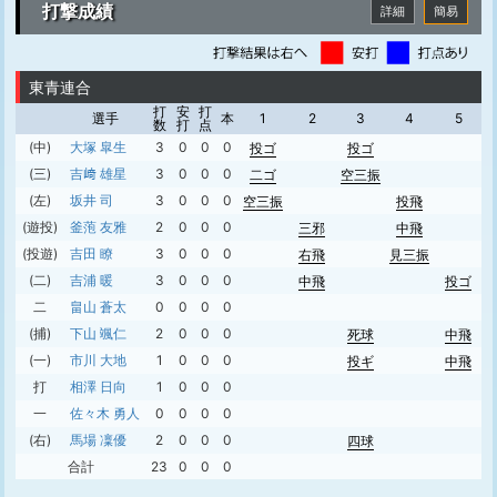
打撃成績
詳細
簡易
東青連合
打
安
打
選手
本
1
2
3
4
5
数
打
点
(中)
大塚 皐生
3
0
0
0
投ゴ
投ゴ
(三)
吉﨑 雄星
3
0
0
0
二ゴ
空三振
(左)
坂井 司
3
0
0
0
空三振
投飛
(遊投)
釜萢 友雅
2
0
0
0
三邪
中飛
(投遊)
吉田 瞭
3
0
0
0
右飛
見三振
(二)
吉浦 暖
3
0
0
0
中飛
投ゴ
二
畠山 蒼太
0
0
0
0
(捕)
下山 颯仁
2
0
0
0
死球
中飛
(一)
市川 大地
1
0
0
0
投ギ
中飛
打
相澤 日向
1
0
0
0
一
佐々木 勇人
0
0
0
0
(右)
馬場 凜優
2
0
0
0
四球
合計
23
0
0
0