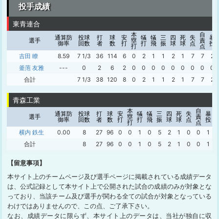
投手成績
東青連合
本
自
通算防
投球
打
球
安
犠
犠
三
四
死
失
暴
選手
塁
責
御率
回数
者
数
打
打
飛
振
球
球
点
投
打
点
吉田 瞭
8.59
7 1/3
36
114
6
0
2
1
1
2
1
7
7
2
釜萢 友雅
---
0
2
6
2
0
0
0
0
0
0
0
0
0
合計
7 1/3
38
120
8
0
2
1
1
2
1
7
7
2
青森工業
本
自
通算防
投球
打
球
安
犠
犠
三
四
死
失
暴
選手
塁
責
御率
回数
者
数
打
打
飛
振
球
球
点
投
打
点
横内 鉄生
0.00
8
27
96
0
0
1
0
5
2
1
0
0
1
合計
8
27
96
0
0
1
0
5
2
1
0
0
1
【留意事項】
本サイト上のチームページ及び選手ページに掲載されている成績データ
は、公式記録として本サイト上で公開された試合の成績のみが対象とな
っており、当該チーム及び選手が関わる全ての試合が対象となっている
わけではありませんので、この点、ご了承下さい。
なお、成績データに限らず、本サイト上のデータは、当社が独自に収