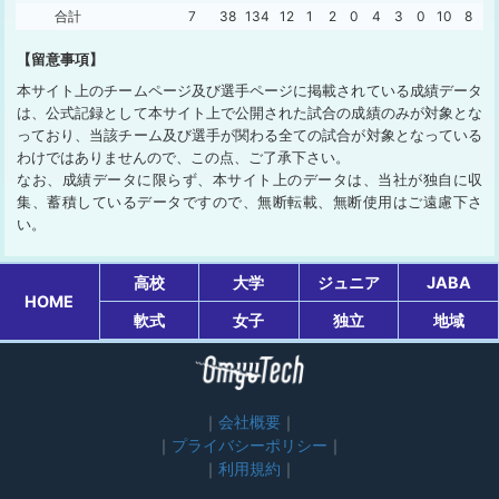
合計
7
38
134
12
1
2
0
4
3
0
10
8
0
【留意事項】
本サイト上のチームページ及び選手ページに掲載されている成績データ
は、公式記録として本サイト上で公開された試合の成績のみが対象とな
っており、当該チーム及び選手が関わる全ての試合が対象となっている
わけではありませんので、この点、ご了承下さい。
なお、成績データに限らず、本サイト上のデータは、当社が独自に収
集、蓄積しているデータですので、無断転載、無断使用はご遠慮下さ
い。
高校
大学
ジュニア
JABA
HOME
軟式
女子
独立
地域
会社概要
プライバシーポリシー
利用規約