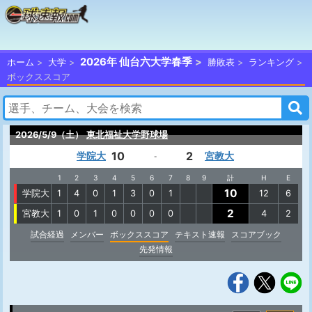
2026年 仙台六大学春季
ホーム
大学
勝敗表
ランキング
ボックススコア
2026/5/9（土）
東北福祉大学野球場
10
2
学院大
宮教大
-
1
2
3
4
5
6
7
8
9
計
H
E
10
学院大
1
4
0
1
3
0
1
12
6
2
宮教大
1
0
1
0
0
0
0
4
2
試合経過
メンバー
ボックススコア
テキスト速報
スコアブック
先発情報