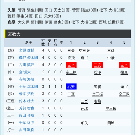
失策:
菅野 陽生(1回) 田口 天太(2回) 菅野 陽生(3回) 松下 大樹(3回)
菅野 陽生(4回) 田口 天太(5回)
盗塁:
大久保 蓮(1回) 伊藤 達也(1回) 松下 大樹(2回) 西城 雄世(7回)
宮教大
打
安
打
選手
本
1
2
3
4
5
数
打
点
(左)
宮原 健輔
4
0
0
0
三失
空三振
三併
(右)
磯谷 僚太朗
4
0
0
0
投飛
遊ゴ
中飛
(二)
古川 慎旺
4
3
0
0
左２
三安
左２
(中)
金 颯太
2
0
0
0
空三振
投ギ
投直
中
寺崎 海靖
0
0
0
0
(捕)
千葉 虎太朗
3
1
1
1
右安
遊併
遊ゴ
(指)
橋本 拓樹
3
0
0
2
二直
空三振
空三振
(三遊)
鈴木 壮大
3
0
0
0
三ゴ
右飛
(遊三)
芳賀 智也
1
0
0
0
死球
空三振
三一
藤田 倖成
1
0
0
0
(一)
千葉 柊弥
0
0
0
0
ギ失
四球
打一
吉田 颯良
1
0
0
0