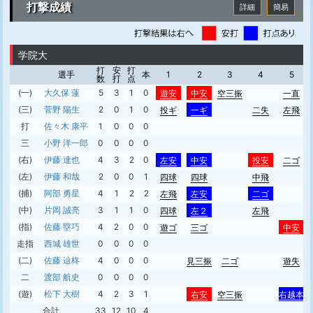
打撃成績
詳細
簡易
学院大
打
安
打
選手
本
1
2
3
4
5
数
打
点
(一)
大久保 蓮
5
3
1
0
遊安
中安
空三振
一直
(三)
菅野 陽生
2
0
1
0
投ギ
一ギ
二失
左飛
打
佐々木 康平
1
0
0
0
三
小野 洋一郎
0
0
0
0
(右)
伊藤 達也
4
3
2
0
左安
中安
投安
二ゴ
(左)
伊藤 和哉
2
0
0
1
四球
四球
中飛
(捕)
阿部 勇星
4
1
2
2
左飛
左安
二ゴ
(中)
片岡 誠亮
3
1
1
0
四球
左２
左飛
(指)
佐藤 塁巧
4
2
0
0
遊ゴ
三ゴ
中安
走指
西城 雄世
0
0
0
0
(二)
佐藤 辿柊
4
0
0
0
見三振
二ゴ
遊失
二
渡部 航史
0
0
0
0
(遊)
松下 大樹
4
2
3
1
右安
空三振
右越本
合計
33
12
10
4