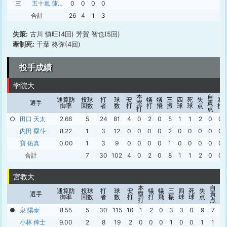
三
五十嵐 蓮大郎
0
0
0
0
合計
26
4
1
3
失策:
古川 慎旺(4回) 芳賀 智也(5回)
牽制死:
千葉 柊弥(4回)
投手成績
学院大
本
自
通算防
投球
打
球
安
犠
犠
三
四
死
失
暴
選手
塁
責
御率
回数
者
数
打
打
飛
振
球
球
点
投
打
点
○
田口 天太
2.66
5
24
81
4
0
2
0
5
1
1
2
0
0
内田 塁斗
8.22
1
3
12
0
0
0
0
2
0
0
0
0
0
寶 佑真
0.00
1
3
9
0
0
0
0
1
0
0
0
0
0
合計
7
30
102
4
0
2
0
8
1
1
2
0
0
宮教大
本
自
通算防
投球
打
球
安
犠
犠
三
四
死
失
暴
選手
塁
責
御率
回数
者
数
打
打
飛
振
球
球
点
投
打
点
●
泉 陽泰
8.55
5
30
115
10
1
2
0
3
3
0
9
7
0
小林 倖士
9.00
2
8
19
2
0
0
0
1
0
0
1
1
0