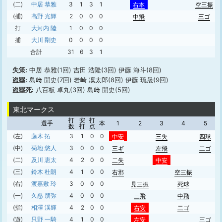
(二)
中居 恭雅
3
1
3
1
右本
空三振
(捕)
高野 光輝
2
0
0
0
中飛
三ゴ
打
大河内 陸
1
0
0
0
捕
大川 剛史
0
0
0
0
合計
31
6
3
1
失策:
中居 恭雅(1回) 吉田 浩隆(3回) 伊藤 海斗(8回)
盗塁:
島﨑 開史(7回) 岩崎 凜太郎(8回) 伊藤 琉晟(9回)
盗塁死:
八百板 卓丸(3回) 島﨑 開史(5回)
東北マークス
打
安
打
選手
本
1
2
3
4
5
数
打
点
(左)
藤木 拓
3
1
0
0
中安
三失
四球
(中)
菊地 悠人
3
0
0
0
三ギ
左飛
二ゴ
(二)
及川 恵太
4
2
0
0
二失
中安
(三)
鈴木 杜朗
4
1
0
0
右邪
空三振
(右)
渡嘉敷 玲
3
0
0
0
見三振
死球
(一)
久慈 朋弥
4
0
0
0
三飛
中飛
(指)
相澤 渓輝
4
2
0
0
右安
二ゴ
(遊)
只野 一騎
4
1
0
0
左安
三ゴ