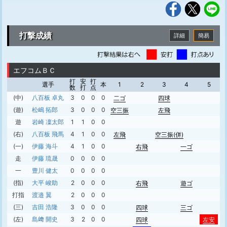
打撃成績
詳細
簡易
エフコムＢＣ
打
安
打
選手
本
1
2
3
4
5
数
打
点
(中)
八百板 卓丸
3
0
0
0
二ゴ
四球
(遊)
松嶋 拓郎
3
0
0
0
空三振
左飛
遊
岩崎 凜太郎
1
1
0
0
(右)
八百板 飛馬
4
1
0
0
左飛
空三振(併)
(一)
伊藤 海斗
4
1
0
0
右飛
一ゴ
走
伊藤 琉晟
0
0
0
0
一
豊川 健太
0
0
0
0
(指)
大平 峻助
2
0
0
0
右飛
遊ゴ
打指
渡邉 翼
2
0
0
0
(三)
吉田 浩隆
3
0
0
0
四球
三ゴ
(左)
島﨑 開史
3
2
0
0
四球
左安