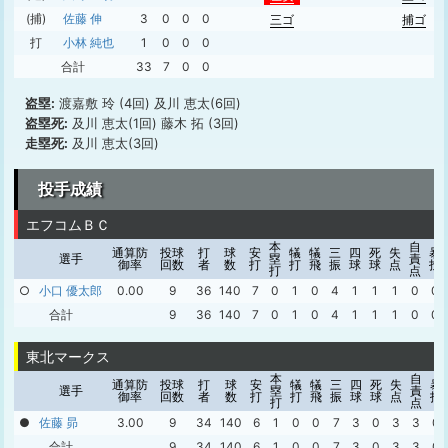
(捕)
佐藤 伸
3
0
0
0
三ゴ
捕ゴ
打
小林 純也
1
0
0
0
合計
33
7
0
0
盗塁:
渡嘉敷 玲 (4回) 及川 恵太(6回)
盗塁死:
及川 恵太(1回) 藤木 拓 (3回)
走塁死:
及川 恵太(3回)
投手成績
エフコムＢＣ
本
自
通算防
投球
打
球
安
犠
犠
三
四
死
失
暴
選手
塁
責
御率
回数
者
数
打
打
飛
振
球
球
点
投
打
点
○
小口 優太郎
0.00
9
36
140
7
0
1
0
4
1
1
1
0
0
合計
9
36
140
7
0
1
0
4
1
1
1
0
0
東北マークス
本
自
通算防
投球
打
球
安
犠
犠
三
四
死
失
暴
選手
塁
責
御率
回数
者
数
打
打
飛
振
球
球
点
投
打
点
●
佐藤 昴
3.00
9
34
140
6
1
0
0
7
3
0
3
3
0
合計
9
34
140
6
1
0
0
7
3
0
3
3
0