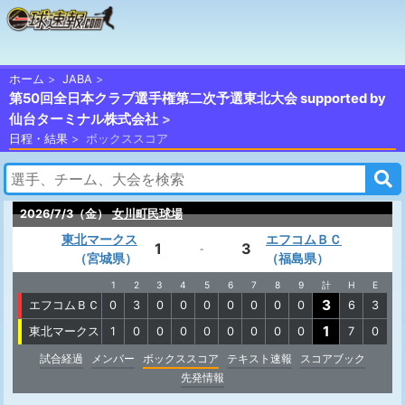
ホーム
JABA
第50回全日本クラブ選手権第二次予選東北大会 supported by
仙台ターミナル株式会社
日程・結果
ボックススコア
2026/7/3（金）
女川町民球場
東北マークス
エフコムＢＣ
1
3
-
（宮城県）
（福島県）
1
2
3
4
5
6
7
8
9
計
H
E
3
エフコムＢＣ
0
3
0
0
0
0
0
0
0
6
3
1
東北マークス
1
0
0
0
0
0
0
0
0
7
0
試合経過
メンバー
ボックススコア
テキスト速報
スコアブック
先発情報