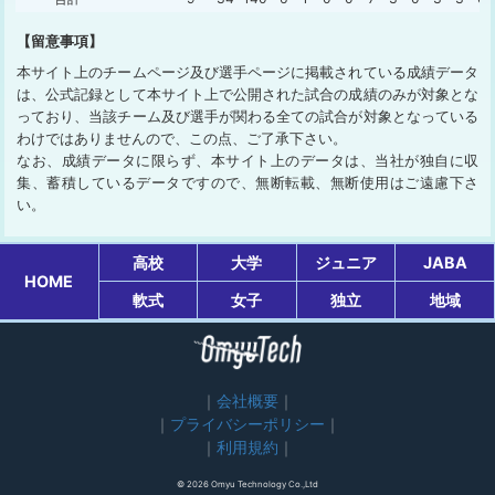
【留意事項】
本サイト上のチームページ及び選手ページに掲載されている成績データ
は、公式記録として本サイト上で公開された試合の成績のみが対象とな
っており、当該チーム及び選手が関わる全ての試合が対象となっている
わけではありませんので、この点、ご了承下さい。
なお、成績データに限らず、本サイト上のデータは、当社が独自に収
集、蓄積しているデータですので、無断転載、無断使用はご遠慮下さ
い。
高校
大学
ジュニア
JABA
HOME
軟式
女子
独立
地域
会社概要
プライバシーポリシー
利用規約
© 2026 Omyu Technology Co.,Ltd