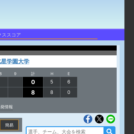
クススコア
北星学園大学
8
9
計
H
E
0
5
6
8
8
0
先発情報
簡易