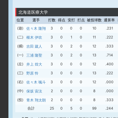
北海道医療大学
位置
選手
打数
得点
安打
打点
被投球数
通算率
(遊)
佐々木 隆翔
3
0
0
0
10
.231
(二)
榧木 伊吹
3
0
1
0
11
.222
(捕)
吉田 蹴人
3
0
2
0
12
.333
(一)
三浦 隆聖
3
0
2
0
13
.714
(左)
井上 煌大
3
0
0
0
12
.400
(三)
野原 怜
3
0
0
0
13
.222
(右)
佐々木 颯斗
3
0
0
0
12
.000
(中)
保坂 宙汰
2
0
0
0
8
.000
(投)
青木 翔太朗
2
0
0
0
8
.333
合計
25
0
5
0
99
.244