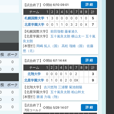
詳 細
【
試合終了
】
◇開始 6/10 09:01
チーム
1
2
3
4
5
6
7
8
9
計
札幌国際大学
1
3
0
0
0
0
0
1
0
5
北星学園大学
0
0
1
1
0
3
2
0
X
7
【札幌国際大学】
前田瑠都
藤峯凌久
【北星学園大学】
五十嵐良太朗
横山太一
五十嵐
良太朗
[本塁打]
岡嶋 拓人（国）
高松 瑠維（国）
佐藤
悠（北）
暴投
ボーク
詳 細
【
試合終了
】
◇開始 6/1 14:44
0
0
チーム
1
2
3
4
5
6
7
8
9
計
0
0
北翔大学
0
0
0
0
1
0
2
3
北星学園大学
0
1
0
6
2
0
0X
9
暴投
ボーク
【北翔大学】
吉川悠翔
三浦響
菊池朝陽
【北星学園大学】
五十嵐良太朗
柏山幹太
0
0
[本塁打]
勝浦 力哉（翔）
0
0
【
試合終了
】
0
0
詳 細
◇開始 5/29 14:07
7回コールド