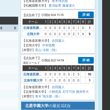
【北海道医療大学】
青木翔太朗
【札幌国際大学】
妻沼紘聖
藤峯凌久
詳 細
【
試合終了
】
◇開始 6/4 11:15
チーム
1
2
3
4
5
6
7
8
9
計
北海道医療大学
0
0
0
0
0
0
0
1
0
1
8
9
北翔大学
0
0
0
2
0
0
2
1
X
5
【北海道医療大学】
吉田蹴人
【北翔大学】
中村悠剛
[本塁打]
長山 汰樹（翔）
【
試合終了
】
詳 細
◇開始 6/2 14:19
8回コールド
チーム
1
2
3
4
5
6
7
8
9
計
北海道医療大学
0
0
0
0
0
5
2
3
10
北海学園大学
1
0
0
0
0
0
0
0
1
【北海道医療大学】
吉田蹴人
【北海学園大学】
小林悠真
石守巧弥
横井昂大
[本塁打]
青木 翔太朗（医）
北星学園大学
の最近3試合