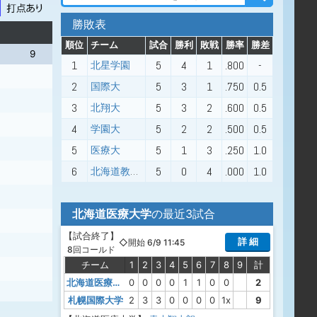
勝敗表
順位
チーム
試合
勝利
敗戦
勝率
勝差
9
1
5
4
1
.800
-
北星学園
2
5
3
1
.750
0.5
国際大
3
5
3
2
.600
0.5
北翔大
4
5
2
2
.500
0.5
学園大
5
5
1
3
.250
1.0
医療大
6
5
0
4
.000
1.0
北海道教育大学札幌校
北海道医療大学
の最近3試合
【
試合終了
】
詳 細
◇開始 6/9 11:45
8回コールド
チーム
1
2
3
4
5
6
7
8
9
計
北海道医療大学
0
0
0
0
1
1
0
0
2
札幌国際大学
2
3
3
0
0
0
0
1x
9