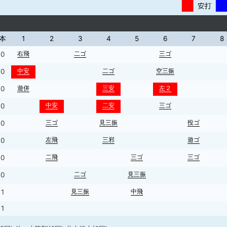
本
1
2
3
4
5
6
7
8
右飛
二ゴ
三ゴ
0
中安
二ゴ
空三振
0
遊併
三安
左２
0
中安
二安
三ゴ
0
三ゴ
見三振
投ゴ
0
左飛
三邪
遊ゴ
0
二飛
三ゴ
三ゴ
0
二ゴ
見三振
0
見三振
中飛
1
1