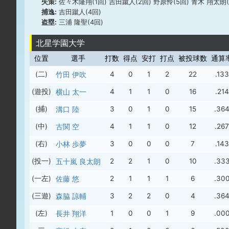
失策:
佐々木隆翔(1回) 吉田蹴人(2回) 野原怜(5回) 青木 翔太朗
捕逸:
吉田蹴人(4回)
盗塁:
三浦 隆聖(4回)
北星学園大学
位置
選手
打数
得点
安打
打点
被投球数
通算
(二)
竹田 伊吹
4
0
1
2
22
.133
(遊投)
横山 太一
4
1
1
0
16
.214
(捕)
溝口 陸
3
0
1
0
15
.36
(中)
古関 空
4
1
1
0
12
.267
(右)
小林 歩夢
3
0
0
0
7
.143
(投一)
五十嵐 良太朗
2
2
1
0
10
.33
(一左)
佐藤 悠
2
1
1
1
6
.30
(三遊)
森脇 諒輔
3
2
2
0
4
.36
(左)
長井 翔洋
1
0
0
1
9
.00