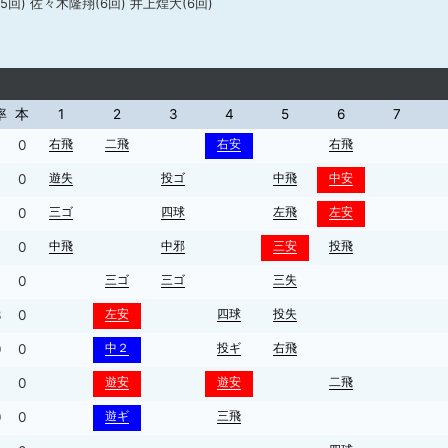
(5回) 佐々木隆翔(6回) 井上煌大(6回)
率
本
1
2
3
4
5
6
7
右飛
二飛
右安
右飛
0
遊失
投ゴ
中飛
中安
0
三ゴ
四球
左飛
左安
4
0
中飛
中邪
三安
投飛
0
三ゴ
三ゴ
三失
0
左安
四球
投失
3
0
中２
投ギ
右飛
0
0
遊安
遊安
二飛
4
0
遊ギ
三飛
0
0