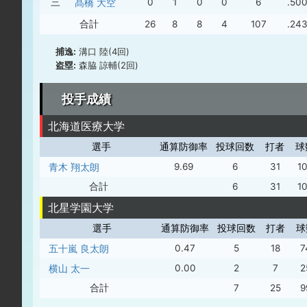
三
髙橋 大空
0
1
0
0
6
.50
合計
26
8
8
4
107
.24
捕逸:
溝口 陸(4回)
盗塁:
森脇 諒輔(2回)
投手成績
北海道医療大学
選手
通算防御率
投球回数
打者
球
青木 翔太朗
9.69
6
31
1
合計
6
31
1
北星学園大学
選手
通算防御率
投球回数
打者
球
五十嵐 良太朗
0.47
5
18
7
横山 太一
0.00
2
7
2
合計
7
25
9