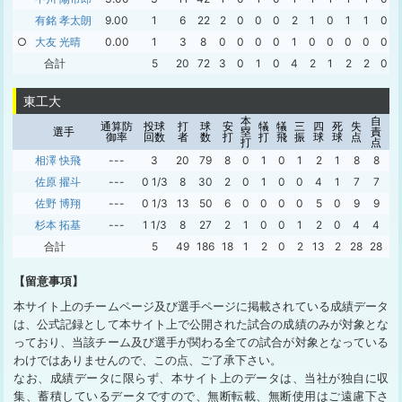
有銘 孝太朗
9.00
1
6
22
2
0
0
0
2
1
0
1
1
0
○
大友 光晴
0.00
1
3
8
0
0
0
0
1
0
0
0
0
0
合計
5
20
72
3
0
1
0
4
2
1
2
2
0
東工大
本
自
通算防
投球
打
球
安
犠
犠
三
四
死
失
暴
選手
塁
責
御率
回数
者
数
打
打
飛
振
球
球
点
投
打
点
相澤 快飛
---
3
20
79
8
0
1
0
1
2
1
8
8
0
佐原 擢斗
---
0 1/3
8
30
2
0
1
0
0
4
1
7
7
1
佐野 博翔
---
0 1/3
13
50
6
0
0
0
0
5
0
9
9
0
杉本 拓基
---
1 1/3
8
27
2
1
0
0
1
2
0
4
4
0
合計
5
49
186
18
1
2
0
2
13
2
28
28
1
【留意事項】
本サイト上のチームページ及び選手ページに掲載されている成績データ
は、公式記録として本サイト上で公開された試合の成績のみが対象とな
っており、当該チーム及び選手が関わる全ての試合が対象となっている
わけではありませんので、この点、ご了承下さい。
なお、成績データに限らず、本サイト上のデータは、当社が独自に収
集、蓄積しているデータですので、無断転載、無断使用はご遠慮下さ