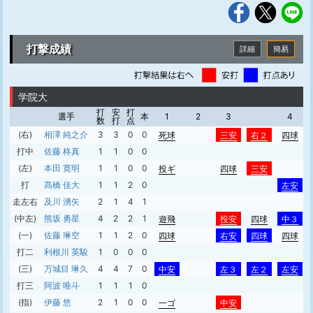
打撃成績
詳細
簡易
学院大
打
安
打
選手
本
1
2
3
4
数
打
点
(右)
相澤 純之介
3
3
0
0
死球
三安
右２
四球
打中
佐藤 柊真
1
1
0
0
(左)
本田 寛明
1
1
0
0
投ギ
四球
三安
打
髙橋 佳大
1
1
2
0
左安
走左右
及川 湧矢
2
1
4
1
(中左)
熊坂 勇星
4
2
2
1
遊飛
投安
四球
中３
(一)
佐藤 琳空
1
1
2
0
四球
右安
四球
四球
打二
利根川 英駿
1
0
0
0
(三)
万城目 琳久
4
4
7
0
中安
左３
左２
左安
打三
阿波 唯斗
1
1
1
0
(指)
伊藤 悠
2
1
0
0
一ゴ
中安