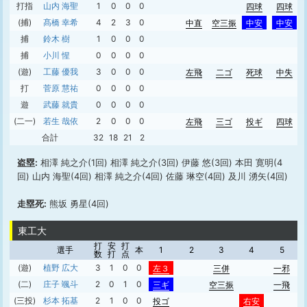
打指
山内 海聖
1
0
0
0
四球
四球
(捕)
髙橋 幸希
4
2
3
0
中直
空三振
中安
中安
捕
鈴木 樹
1
0
0
0
捕
小川 惺
0
0
0
0
(遊)
工藤 優我
3
0
0
0
左飛
二ゴ
死球
中失
打
菅原 慧祐
0
0
0
0
遊
武藤 就貴
0
0
0
0
(二一)
若生 哉依
2
0
0
0
左飛
三ゴ
投ギ
四球
合計
32
18
21
2
盗塁:
相澤 純之介(1回) 相澤 純之介(3回) 伊藤 悠(3回) 本田 寛明(4
回) 山内 海聖(4回) 相澤 純之介(4回) 佐藤 琳空(4回) 及川 湧矢(4回)
走塁死:
熊坂 勇星(4回)
東工大
打
安
打
選手
本
1
2
3
4
5
数
打
点
(遊)
植野 広大
3
1
0
0
左３
三併
一邪
(二)
庄子 颯斗
2
0
1
0
三ギ
空三振
一飛
(三投)
杉本 拓基
2
1
0
0
投ゴ
右安