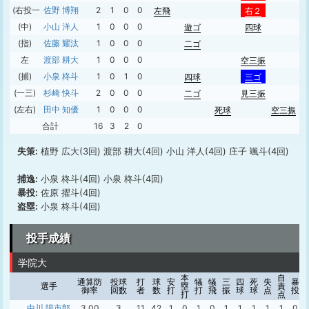
(右投一)
佐野 博翔
2
1
0
0
左飛
右２
(中)
小山 洋人
1
0
0
0
遊ゴ
四球
(指)
佐藤 耀汰
1
0
0
0
二ゴ
左
渡部 耕大
1
0
0
0
空三振
(捕)
小泉 柊斗
1
0
1
0
四球
三ゴ
(一三)
杉崎 快斗
2
0
0
0
二ゴ
見三振
(左右)
田中 知優
1
0
0
0
死球
空三振
合計
16
3
2
0
失策:
植野 広大(3回) 渡部 耕大(4回) 小山 洋人(4回) 庄子 颯斗(4回)
捕逸:
小泉 柊斗(4回) 小泉 柊斗(4回)
暴投:
佐原 擢斗(4回)
盗塁:
小泉 柊斗(4回)
投手成績
学院大
本
自
通算防
投球
打
球
安
犠
犠
三
四
死
失
暴
選手
塁
責
御率
回数
者
数
打
打
飛
振
球
球
点
投
打
点
中川 陽市郎
3.00
3
11
42
1
0
1
0
1
1
1
1
1
0