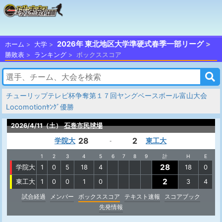
2026年 東北地区大学準硬式春季一部リーグ
ホーム
大学
勝敗表
ランキング
ボックススコア
チューリップテレビ杯争奪第１７回ヤングベースボール富山大会
Locomotionﾔﾝｸﾞ優勝
2026/4/11（土）
石巻市民球場
28
2
学院大
東工大
-
1
2
3
4
5
6
7
8
9
計
H
E
28
学院大
1
0
5
18
4
18
0
2
東工大
1
0
0
1
0
3
4
試合経過
メンバー
ボックススコア
テキスト速報
スコアブック
先発情報