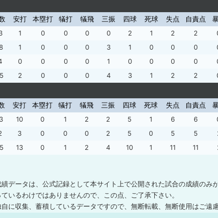
数
安打
本塁打
犠打
犠飛
三振
四球
死球
失点
自責点
3
1
0
0
0
0
2
1
2
2
8
1
0
0
0
3
1
0
0
0
4
0
0
0
0
1
0
0
0
0
15
2
0
0
0
4
3
1
2
2
数
安打
本塁打
犠打
犠飛
三振
四球
死球
失点
自責点
3
10
0
1
2
2
5
1
6
6
2
3
0
0
0
2
5
0
5
5
5
13
0
1
2
4
10
1
11
11
成績データは、公式記録として本サイト上で公開された試合の成績のみ
っているわけではありませんので、この点、ご了承下さい。
独自に収集、蓄積しているデータですので、無断転載、無断使用はご遠