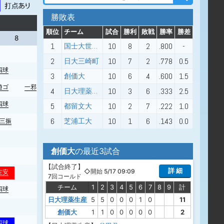
勝敗表
順位
チーム
試合
勝利
敗戦
勝率
勝差
8
9
1
10
8
2
.800
-
国士大世田谷
2
10
7
2
.778
0.5
日大三崎町
四球
3
10
6
4
.600
1.5
創価大
遊ゴ
一邪
4
10
3
6
.333
2.5
日大理薬生産
四球
5
10
2
7
.222
1.0
都留文大
6
10
1
6
.143
0.0
芝浦工大
三振
創価大
の最近3試合
【
試合終了
】
詳 細
◇開始 5/17 09:09
左安
7回コールド
チーム
1
2
3
4
5
6
7
8
9
計
四球
日大理薬生産
5
5
0
0
0
1
0
11
創価大
1
1
0
0
0
0
0
2
四球