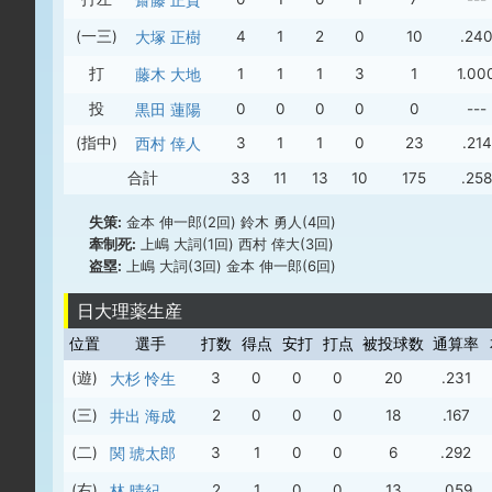
(一三)
大塚 正樹
4
1
2
0
10
.24
打
藤木 大地
1
1
1
3
1
1.00
投
黒田 蓮陽
0
0
0
0
0
---
(指中)
西村 倖人
3
1
1
0
23
.214
合計
33
11
13
10
175
.258
失策:
金本 伸一郎(2回) 鈴木 勇人(4回)
牽制死:
上嶋 大詞(1回) 西村 倖大(3回)
盗塁:
上嶋 大詞(3回) 金本 伸一郎(6回)
日大理薬生産
位置
選手
打数
得点
安打
打点
被投球数
通算率
(遊)
大杉 怜生
3
0
0
0
20
.231
(三)
井出 海成
2
0
0
0
18
.167
(二)
関 琥太郎
3
1
0
0
6
.292
(右)
林 晴紀
2
1
0
0
13
.059