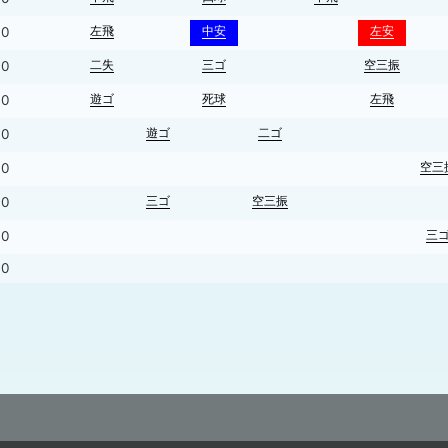
左飛
中安
左安
0
二失
三ゴ
空三振
0
遊ゴ
死球
左飛
0
遊ゴ
二ゴ
0
空三
0
三ゴ
空三振
0
三
0
0