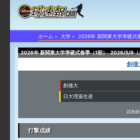
ホーム
大学
2026年 新関東大学準硬式
2026年 新関東大学準硬式春季（1部）
2026/5/9
創価
創価大
日大理薬生産
試合経
打撃成績