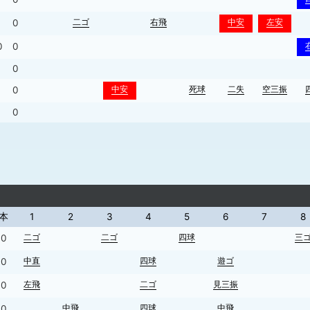
二ゴ
右飛
中安
左安
0
0
0
0
0
中安
死球
二失
空三振
0
0
本
1
2
3
4
5
6
7
8
二ゴ
二ゴ
四球
三
0
中直
四球
遊ゴ
0
左飛
二ゴ
見三振
0
中飛
四球
中飛
0