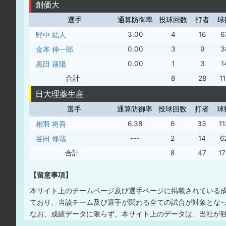
創価大
選手
通算防御率
投球回数
打者
球
野中 結人
3.00
4
16
6
金本 伸一郎
0.00
3
9
3
黒田 蓮陽
0.00
1
3
1
合計
8
28
1
日大理薬生産
選手
通算防御率
投球回数
打者
球
相羽 将吾
6.38
6
33
11
谷田 修哉
---
2
14
6
合計
8
47
17
【留意事項】
本サイト上のチームページ及び選手ページに掲載されている
ており、当該チーム及び選手が関わる全ての試合が対象とな
なお、成績データに限らず、本サイト上のデータは、当社が