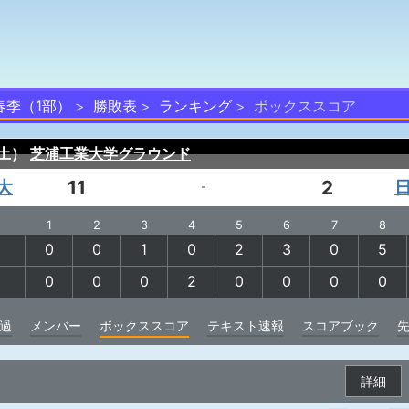
春季（1部）
勝敗表
ランキング
ボックススコア
（土）
芝浦工業大学グラウンド
大
11
2
-
1
2
3
4
5
6
7
8
0
0
1
0
2
3
0
5
0
0
0
2
0
0
0
0
過
メンバー
ボックススコア
テキスト速報
スコアブック
詳細