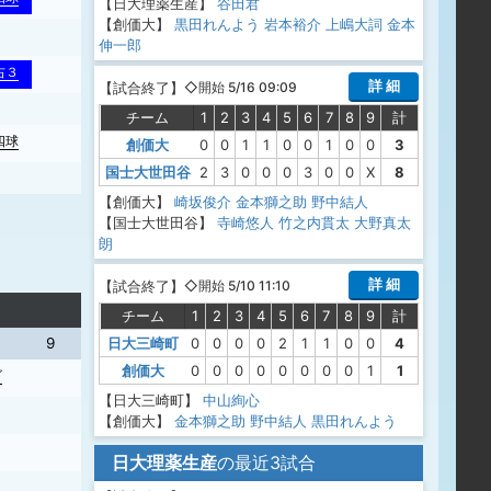
【日大理薬生産】
谷田君
【創価大】
黒田れんよう
岩本裕介
上嶋大詞
金本
伸一郎
右３
詳 細
【
試合終了
】
◇開始 5/16 09:09
チーム
1
2
3
4
5
6
7
8
9
計
四球
創価大
0
0
1
1
0
0
1
0
0
3
国士大世田谷
2
3
0
0
0
3
0
0
X
8
【創価大】
崎坂俊介
金本獅之助
野中結人
【国士大世田谷】
寺崎悠人
竹之内貫太
大野真太
朗
詳 細
【
試合終了
】
◇開始 5/10 11:10
チーム
1
2
3
4
5
6
7
8
9
計
日大三崎町
0
0
0
0
2
1
1
0
0
4
9
創価大
0
0
0
0
0
0
0
0
1
1
ゴ
【日大三崎町】
中山絢心
【創価大】
金本獅之助
野中結人
黒田れんよう
日大理薬生産
の最近3試合