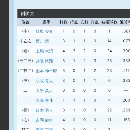
創価大
位置
選手
打数
得点
安打
打点
被投球数
通算
(中)
崎坂 俊介
1
0
1
0
1
.381
中左右
西川 慧
3
1
1
0
14
.07
(遊)
上嶋 大詞
4
3
2
0
24
.30
(三二三)
井阪 脩翔
3
1
2
3
23
.33
(二投二)
金本 伸一郎
3
0
1
2
23
.217
(左)
小牧 青太
3
0
1
1
6
.33
二
大平 真大
0
0
0
0
6
---
一
久藤 憲斗
1
1
1
0
4
.20
(捕)
鈴木 勇人
3
1
0
0
22
.28
(右)
吉岡 龍杜
4
0
0
0
11
.158
打左
齋藤 正貴
0
1
0
1
7
---