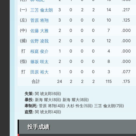
(一)
三笘 倫太朗
3
0
2
2
14
.217
(左)
菅原 将翔
3
0
0
0
10
.125
(中)
佐藤 大雅
2
0
0
0
7
.000
(捕)
佐野 凌我
2
0
0
0
12
.000
打
桜庭 俊介
1
0
0
0
4
.000
(指)
篠坂 咲太
2
0
0
0
8
.000
打
田原 裕大
1
0
0
0
3
.077
合計
24
2
2
2
115
.175
失策:
関 琥太郎(6回)
暴投:
新海 耀大(8回) 新海 耀大(8回)
牽制死:
菅原 将翔(4回) 大杉 怜生(5回) 三笘 倫太朗(7回)
盗塁:
関 琥太郎(4回)
投手成績