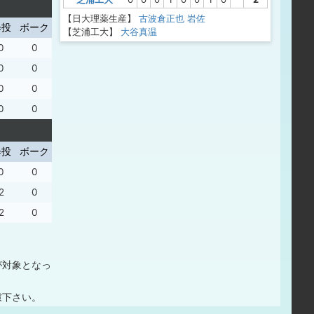
【日大理薬生産】
古波倉正也
岩佐
暴投
ボーク
【芝浦工大】
大谷真温
0
0
0
0
0
0
0
0
暴投
ボーク
0
0
2
0
2
0
が対象となっ
慮下さい。