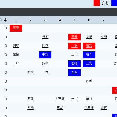
率
本
1
2
3
4
5
6
7
三安
0
投ギ
三安
左飛
左飛
7
0
四球
四球
一安
右安
0
0
左犠
中安
三ゴ
右２
3
0
一邪
四球
右犠
三安
空
0
右飛
二ゴ
左安
3
0
四球
0
0
0
四球
見三振
一ゴ
遊ゴ
0
0
遊飛
三ゴ
空三振
遊直
0
0