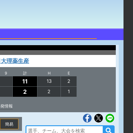
日大理薬生産
9
計
H
E
11
13
2
2
2
1
先発情報
簡易