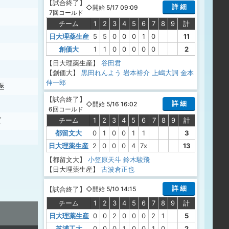
【
試合終了
】
詳 細
◇開始 5/17 09:09
7回コールド
チーム
1
2
3
4
5
6
7
8
9
計
日大理薬生産
5
5
0
0
0
1
0
11
創価大
1
1
0
0
0
0
0
2
【日大理薬生産】
谷田君
【創価大】
黒田れんよう
岩本裕介
上嶋大詞
金本
伸一郎
振
【
試合終了
】
詳 細
◇開始 5/16 16:02
6回コールド
チーム
1
2
3
4
5
6
7
8
9
計
ゴ
都留文大
0
1
0
0
1
1
3
日大理薬生産
2
0
0
0
4
7x
13
【都留文大】
小笠原天斗
鈴木駿飛
【日大理薬生産】
古波倉正也
詳 細
【
試合終了
】
◇開始 5/10 14:15
チーム
1
2
3
4
5
6
7
8
9
計
日大理薬生産
0
0
2
0
0
0
2
1
5
芝浦工大
0
0
0
1
0
0
1
0
2