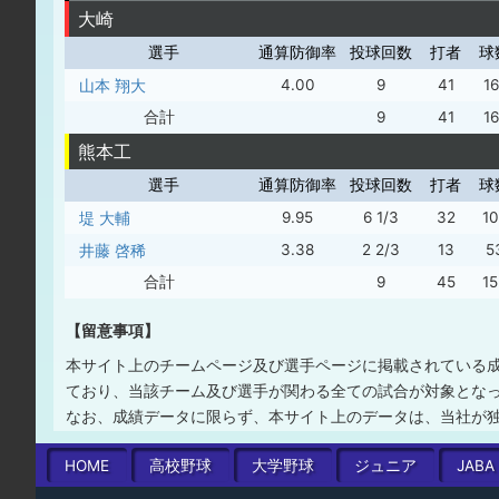
大崎
選手
通算防御率
投球回数
打者
球
山本 翔大
4.00
9
41
16
合計
9
41
16
熊本工
選手
通算防御率
投球回数
打者
球
堤 大輔
9.95
6 1/3
32
10
井藤 啓稀
3.38
2 2/3
13
5
合計
9
45
15
【留意事項】
本サイト上のチームページ及び選手ページに掲載されている
ており、当該チーム及び選手が関わる全ての試合が対象とな
なお、成績データに限らず、本サイト上のデータは、当社が
HOME
高校
野球
大学
野球
ジュニア
JABA