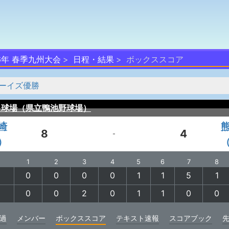
26年 春季九州大会
日程・結果
ボックススコア
ーイズ優勝
ス球場（県立鴨池野球場）
崎
8
4
-
）
1
2
3
4
5
6
7
8
0
0
0
0
1
1
5
1
0
0
2
0
1
1
0
0
過
メンバー
ボックススコア
テキスト速報
スコアブック