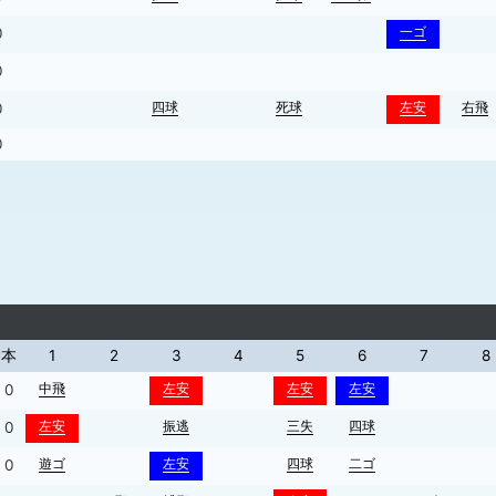
一ゴ
0
0
四球
死球
左安
右飛
0
0
本
1
2
3
4
5
6
7
8
中飛
左安
左安
左安
0
左安
振逃
三失
四球
0
遊ゴ
左安
四球
二ゴ
0