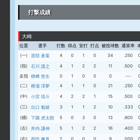
打撃成績
大崎
位置
選手
打数
得点
安打
打点
被投球数
通算率
(一)
渡部 蒼葉
4
0
1
0
34
.250
(指)
石川 護之
4
1
2
2
11
.500
走指
楢﨑 悠生
0
1
0
0
0
---
(二)
椎場 澪夢
4
1
1
0
21
.250
(中)
小宮 琉斗
4
2
2
1
15
.500
(三)
出口 魁嬉
3
1
1
2
10
.333
(捕)
下園 虎太朗
5
0
3
0
13
.600
(左)
井内 謙伸
5
1
2
2
16
.400
(右)
西田 爽真
2
0
0
0
9
.000