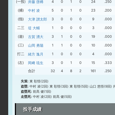
(一投)
井藤 啓稀
4
0
1
0
24
.250
(捕)
中村 凌
5
0
1
0
23
.200
(指)
大津 讃太郎
3
0
0
0
9
.000
二三
堤 大輔
1
0
0
0
3
.000
(遊)
古賀 湧大
3
1
0
0
19
.000
(三)
山岡 勇陽
1
1
0
0
10
.000
打二
緒方 逸月
1
0
0
0
4
.000
(左)
岡﨑 琉生
3
0
1
0
15
.333
合計
32
4
8
2
161
.250
失策:
東 彰悟(2回)
盗塁:
中村 凌(2回) 東 彰悟(3回) 東 彰悟(5回) 山口 悠悟(9回
盗塁死:
前髙 健(1回)
走塁死:
中村 凌(2回) 前髙 健(5回)
投手成績