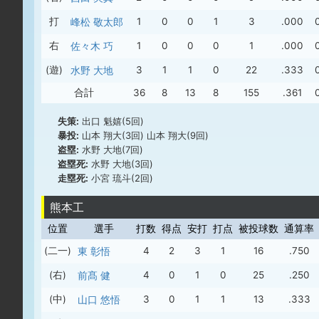
打
峰松 敬太郎
1
0
0
1
3
.000
右
佐々木 巧
1
0
0
0
1
.000
(遊)
水野 大地
3
1
1
0
22
.333
合計
36
8
13
8
155
.361
失策:
出口 魁嬉(5回)
暴投:
山本 翔大(3回) 山本 翔大(9回)
盗塁:
水野 大地(7回)
盗塁死:
水野 大地(3回)
走塁死:
小宮 琉斗(2回)
熊本工
位置
選手
打数
得点
安打
打点
被投球数
通算率
(二一)
東 彰悟
4
2
3
1
16
.750
(右)
前髙 健
4
0
1
0
25
.250
(中)
山口 悠悟
3
0
1
1
13
.333