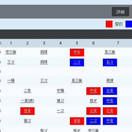
詳細
本
1
2
3
4
5
6
7
空三振
四球
中安
見三振
0
三ゴ
四球
二ゴ
右３
0
0
一飛
三ゴ
見三振
死球
0
二失
中飛
中安
左安
0
一直(併)
遊ゴ
投ギ
中安
0
投安
一ゴ
左安
左安
0
遊ゴ
遊安
二ゴ
中安
0
投ゴ
投ギ
空三振
0