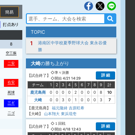
簡易
TOPIC
1
港南区中学校夏季野球大会 東永谷優
8
9
勝
空三振
大崎
の勝ち上がり
二安
◇準々決勝
詳 細
【
試合終了
】
◇開始 4/21 14:29
右安
チーム
1
2
3
4
5
6
7
8
9
計
鹿児島商
0
0
0
0
2
0
0
0
8
10
死球
大崎
0
0
3
0
1
0
0
0
3
7
三ギ
【鹿児島商】
福元隆綺
吉原旺希
二ゴ
【大崎】
山本翔大
東浜琉壱
三ゴ
◇１回戦
詳 細
【
試合終了
】
◇開始 4/18 12:43