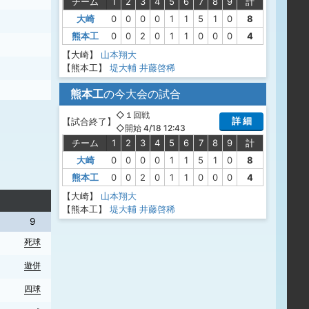
チーム
1
2
3
4
5
6
7
8
9
計
大崎
0
0
0
0
1
1
5
1
0
8
熊本工
0
0
2
0
1
1
0
0
0
4
中飛
【大崎】
山本翔大
遊ゴ
【熊本工】
堤大輔
井藤啓稀
熊本工
の今大会の試合
◇１回戦
詳 細
【
試合終了
】
◇開始 4/18 12:43
チーム
1
2
3
4
5
6
7
8
9
計
大崎
0
0
0
0
1
1
5
1
0
8
熊本工
0
0
2
0
1
1
0
0
0
4
【大崎】
山本翔大
【熊本工】
堤大輔
井藤啓稀
9
死球
遊併
四球