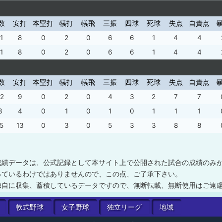
数
安打
本塁打
犠打
犠飛
三振
四球
死球
失点
自責点
1
8
0
2
0
6
6
1
4
4
1
8
0
2
0
6
6
1
4
4
数
安打
本塁打
犠打
犠飛
三振
四球
死球
失点
自責点
2
9
0
2
0
4
3
2
7
7
3
4
0
1
0
1
0
1
1
1
5
13
0
3
0
5
3
3
8
8
成績データは、公式記録として本サイト上で公開された試合の成績のみ
っているわけではありませんので、この点、ご了承下さい。
独自に収集、蓄積しているデータですので、無断転載、無断使用はご遠
軟式
野球
女子
野球
独立
リーグ
地域