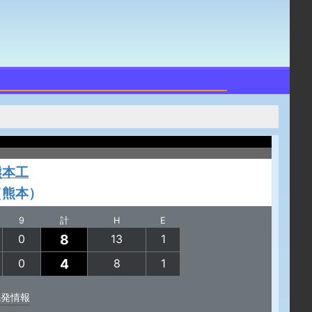
熊本工
（熊本）
9
計
H
E
8
0
13
1
4
0
8
1
先発情報