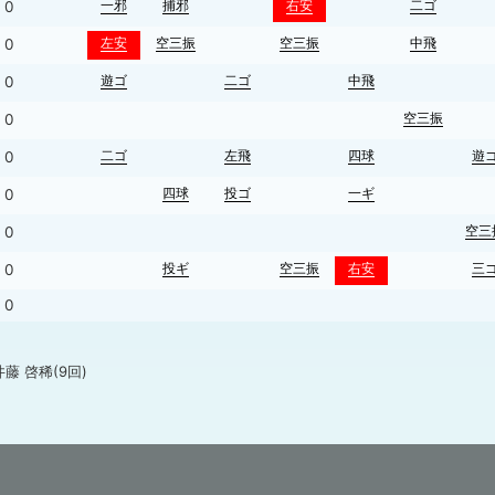
一邪
捕邪
右安
二ゴ
0
左安
空三振
空三振
中飛
0
遊ゴ
二ゴ
中飛
0
空三振
0
二ゴ
左飛
四球
遊
0
四球
投ゴ
一ギ
0
空三
0
投ギ
空三振
右安
三
0
0
) 井藤 啓稀(9回)