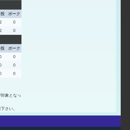
暴投
ボーク
2
0
2
0
暴投
ボーク
0
0
0
0
0
0
が対象となっ
慮下さい。