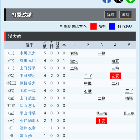
打撃成績
詳細
簡易
滋大教
打
安
打
選手
本
1
2
3
4
5
数
打
点
(二)
中川 恵太
5
0
0
0
右飛
一飛
(中)
有川 元翔
4
0
0
1
遊失
遊直
(一)
山田 淳平
5
0
0
0
二飛
三飛
(指)
中田 聖河
4
2
0
0
二ゴ
左安
(捕三)
伊藤 啓太
5
0
0
0
中飛
二邪
(右)
山本 千尋
4
0
0
0
右飛
三ゴ
(遊)
山口 凌生
2
0
0
0
二飛
捕飛
打遊
深山 悠太
2
0
0
0
(左)
平山 倖瑛
4
0
0
0
見三振
見三振
(三)
小谷 陽那太
2
1
0
0
中安
打
酒井 友章
1
1
0
0
捕
冨山 歩
1
0
0
0