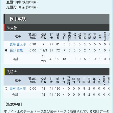
盗塁:
田中 快知(11回)
走塁死:
仲保 昴(11回)
投手成績
滋大教
本
自
通算防
投球
打
球
安
犠
犠
三
四
死
失
暴
選手
塁
責
御率
回数
者
数
打
打
飛
振
球
球
点
投
打
点
粟津 健太郎
0.90
7
27
81
6
0
0
0
3
0
0
0
0
0
●
佐野 友哉
0.00
4 2/3
21
72
7
0
0
0
2
1
0
1
0
0
11
合計
48
153
13
0
0
0
5
1
0
1
0
0
2/3
先端大
本
自
通算防
投球
打
球
安
犠
犠
三
四
死
失
暴
選手
塁
責
御率
回数
者
数
打
打
飛
振
球
球
点
投
打
点
○
田村 虎次郎
0.00
12
41
120
4
0
0
0
5
2
0
0
0
0
合計
12
41
120
4
0
0
0
5
2
0
0
0
0
【留意事項】
本サイト上のチームページ及び選手ページに掲載されている成績データ