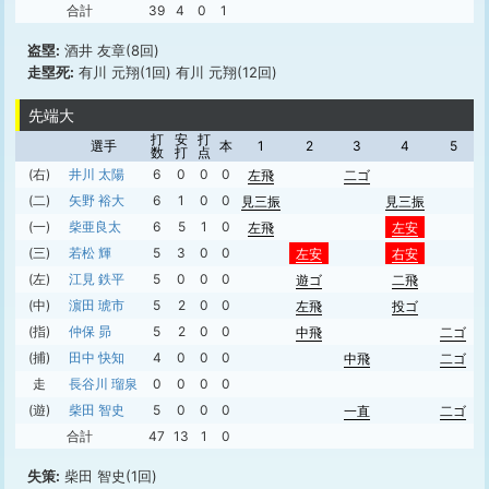
合計
39
4
0
1
盗塁:
酒井 友章(8回)
走塁死:
有川 元翔(1回) 有川 元翔(12回)
先端大
打
安
打
選手
本
1
2
3
4
5
数
打
点
(右)
井川 太陽
6
0
0
0
左飛
二ゴ
(二)
矢野 裕大
6
1
0
0
見三振
見三振
(一)
柴亜良太
6
5
1
0
左飛
左安
(三)
若松 輝
5
3
0
0
左安
右安
(左)
江見 鉄平
5
0
0
0
遊ゴ
二飛
(中)
濵田 琥市
5
2
0
0
左飛
投ゴ
(指)
仲保 昴
5
2
0
0
中飛
二ゴ
(捕)
田中 快知
4
0
0
0
中飛
二ゴ
走
長谷川 瑠泉
0
0
0
0
(遊)
柴田 智史
5
0
0
0
一直
二ゴ
合計
47
13
1
0
失策:
柴田 智史(1回)