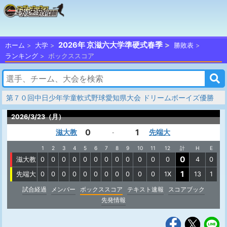
2026年 京滋六大学準硬式春季
ホーム
大学
勝敗表
ランキング
ボックススコア
第７０回中日少年学童軟式野球愛知県大会 ドリームボーイズ優勝
2026/3/23（月）
0
1
滋大教
先端大
-
1
2
3
4
5
6
7
8
9
10
11
12
計
H
E
0
滋大教
0
0
0
0
0
0
0
0
0
0
0
0
4
0
1
先端大
0
0
0
0
0
0
0
0
0
0
0
1X
13
1
試合経過
メンバー
ボックススコア
テキスト速報
スコアブック
先発情報