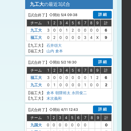
九工大
の最近3試合
詳 細
【
試合終了
】
◇開始 5/4 09:38
チーム
1
2
3
4
5
6
7
8
9
計
九工大
3
0
0
1
2
0
0
0
0
6
福工大
0
2
0
0
0
0
3
4
X
9
【九工大】
石井頌大
【福工大】
山内
倉本
詳 細
【
試合終了
】
◇開始 5/2 16:30
チーム
1
2
3
4
5
6
7
8
9
計
福工大
3
0
0
0
0
0
0
1
2
6
九工大
0
1
0
0
0
0
1
0
0
2
【福工大】
倉本
朝隈裕太
永田俊二
【九工大】
末次義和
詳 細
【
試合終了
】
◇開始 4/11 12:43
チーム
1
2
3
4
5
6
7
8
9
計
九国大
0
0
0
0
0
0
0
0