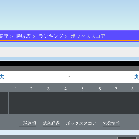
 春季
勝敗表
ランキング
ボックススコア
大
-
1
2
3
4
5
6
7
8
一球速報
試合経過
ボックススコア
先発情報