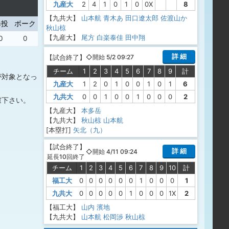
九産大
2
4
1
0
1
0
0X
8
【九共大】
山本航
青木あ
田口遼太郎
佐渡山か
暴投
ボーク
秋山椋
【九産大】
尾方
白楽泰佳
田中翔
0
0
詳 細
【
試合終了
】
◇開始 5/2 09:27
チーム
1
2
3
4
5
6
7
8
9
計
が対象となっ
九産大
1
2
0
1
0
0
1
0
1
6
九共大
0
0
1
0
0
1
0
0
0
2
慮下さい。
【九産大】
本多岳
【九共大】
秋山椋
山本航
[本塁打]
矢北（九）
【
試合終了
】
詳 細
◇開始 4/11 09:24
延長10回終了
チーム
1
2
3
4
5
6
7
8
9
10
計
福工大
0
0
0
0
0
0
1
0
0
0
1
九共大
0
0
0
0
0
1
0
0
0
1X
2
【福工大】
山内
濱地
【九共大】
山本航
松岡渉
秋山椋