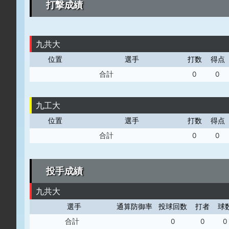
打撃成績
九共大
位置
選手
打数
得点
合計
0
0
九工大
位置
選手
打数
得点
合計
0
0
投手成績
九共大
選手
通算防御率
投球回数
打者
球
合計
0
0
0