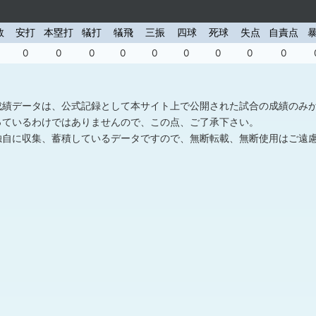
数
安打
本塁打
犠打
犠飛
三振
四球
死球
失点
自責点
0
0
0
0
0
0
0
0
0
成績データは、公式記録として本サイト上で公開された試合の成績のみ
っているわけではありませんので、この点、ご了承下さい。
独自に収集、蓄積しているデータですので、無断転載、無断使用はご遠