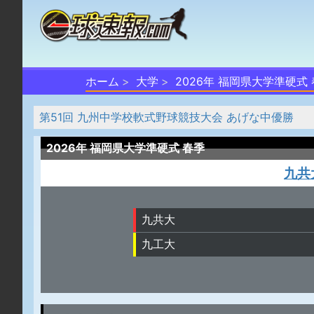
ホーム
大学
2026年 福岡県大学準硬式
第51回 九州中学校軟式野球競技大会 あげな中優勝
2026年 福岡県大学準硬式 春季
九共
九共大
九工大