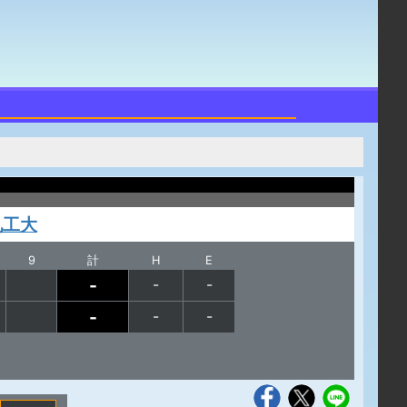
九工大
9
計
H
E
-
-
-
-
-
-