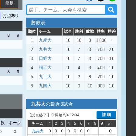
簡易
勝敗表
順位
チーム
試合
勝利
敗戦
勝率
勝差
7
8
9
1
10
10
0
1.000
-
九産大
2
10
7
3
.700
2.0
九共大
3
10
7
3
.700
0.0
日経大
4
10
4
6
.400
1.0
福工大
7
8
9
5
10
2
8
.200
1.0
九工大
6
10
0
10
.000
1.0
九国大
九共大
の最近3試合
詳 細
【
試合終了
】
◇開始 5/4 12:34
暴投
ボーク
チーム
1
2
3
4
5
6
7
8
9
計
九共大
0
0
0
0
0
0
0
0
0
0