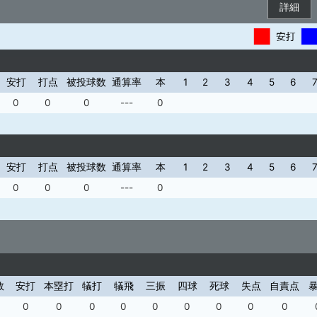
詳細
安打
打点
被投球数
通算率
本
1
2
3
4
5
6
0
0
0
---
0
安打
打点
被投球数
通算率
本
1
2
3
4
5
6
0
0
0
---
0
数
安打
本塁打
犠打
犠飛
三振
四球
死球
失点
自責点
0
0
0
0
0
0
0
0
0