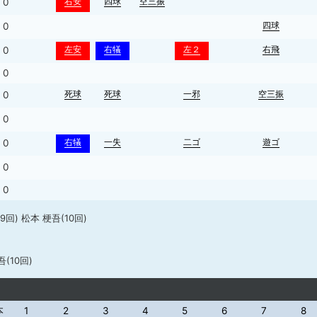
右安
四球
空三振
0
四球
0
左安
右犠
左２
右飛
0
0
死球
死球
一邪
空三振
0
0
右犠
一失
二ゴ
遊ゴ
0
0
0
(9回) 松本 梗吾(10回)
(10回)
本
1
2
3
4
5
6
7
8