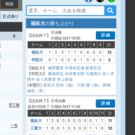
簡易
福祉大
の勝ち上がり
◇決勝
詳 細
【
試合終了
】
8
9
10
11
◇開始 5/31 15:50
チーム
1
2
3
4
5
6
7
8
9
計
ゴ
四球
二ゴ
福祉大
1
2
3
1
1
0
4
0
0
12
ゴ
中飛
二ゴ
学院大
0
1
0
0
0
1
0
0
0
2
ゴ
二ゴ
【福祉大】
塚田暖琉
中清水宏成
舩曵壮汰
【学院大】
菊池祥志
永井孝太郎
七海瑛斗
佐々木
悠平
佐々木隼登
井上秋哉
[本塁打]
長谷川 烈央（福）
小室 櫂（福）
西城
雄世（学）
【
試合終了
】
◇準決勝
詳 細
空三振
◇開始 5/31 11:39
延長11回終了
チーム
1
2
3
4
5
6
7
8
9
10
11
計
ギ野
福祉大
1
2
6
0
0
0
0
0
0
1
1
11
一失
空三振
工業大
1
0
0
1
3
3
0
0
1
1
0
10