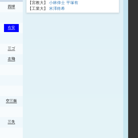
【宮教大】
小林倖士
平塚有
四球
遊直
【工業大】
米澤柊希
右安
見三振
三ゴ
空三振
左飛
ギ失
四球
空三振
見三振
三失
一ゴ