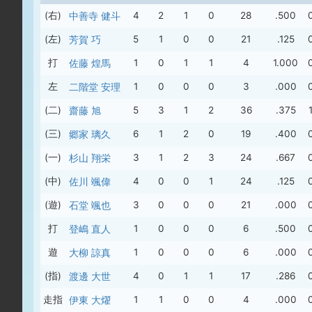
(右)
中善寺 健斗
4
2
1
0
28
.500
(左)
芳賀 巧
5
1
0
0
21
.125
打
佐藤 煌馬
1
0
1
1
4
1.000
左
二階堂 安理
1
0
0
0
3
.000
(二)
齋藤 旭
5
3
1
2
36
.375
(三)
郷家 璃久
6
1
2
0
19
.400
(一)
杉山 翔栄
3
1
2
3
24
.667
(中)
佐川 颯偉
4
0
0
1
24
.125
(遊)
石堂 颯也
3
0
0
0
21
.000
打
登嶋 直人
1
0
0
0
6
.500
遊
大柳 諒真
1
0
0
0
6
.000
(指)
渡邊 大世
4
0
1
1
17
.286
走指
伊東 大燿
1
1
0
0
4
.000