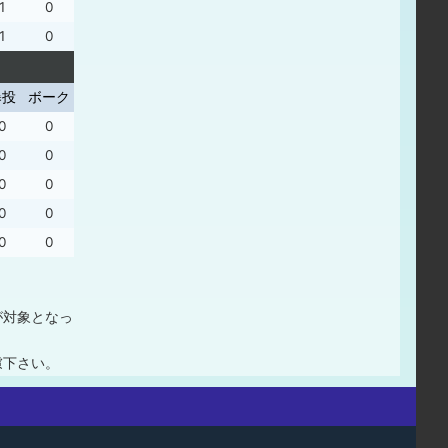
1
0
1
0
暴投
ボーク
0
0
0
0
0
0
0
0
0
0
が対象となっ
慮下さい。