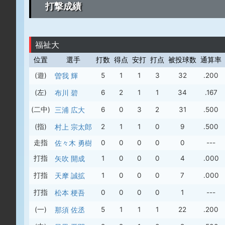
打撃成績
福祉大
位置
選手
打数
得点
安打
打点
被投球数
通算率
(遊)
曽我 輝
5
1
1
3
32
.200
(左)
布川 碧
6
2
1
1
34
.167
(二中)
三浦 広大
6
0
3
2
31
.500
(指)
村上 宗太郎
2
1
1
0
9
.500
走指
佐々木 勇樹
0
0
0
0
0
---
打指
矢吹 開成
1
0
0
0
4
.000
打指
天摩 誠拡
1
0
0
0
7
.000
打指
松本 梗吾
0
0
0
0
1
---
(一)
那須 佐丞
5
1
1
1
22
.200