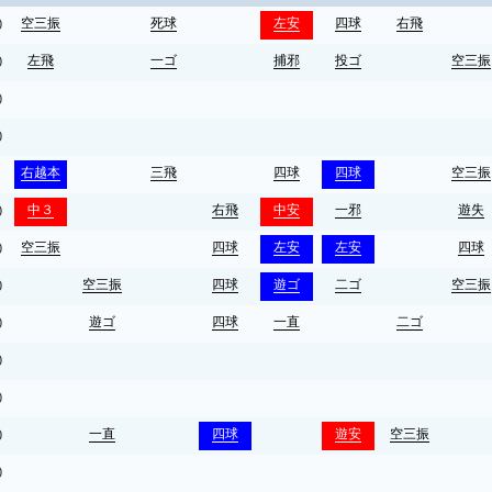
空三振
死球
左安
四球
右飛
0
左飛
一ゴ
捕邪
投ゴ
空三振
0
0
0
右越本
三飛
四球
四球
空三振
1
中３
右飛
中安
一邪
遊失
0
空三振
四球
左安
左安
四球
0
空三振
四球
遊ゴ
二ゴ
空三振
0
遊ゴ
四球
一直
二ゴ
0
0
0
一直
四球
遊安
空三振
0
0