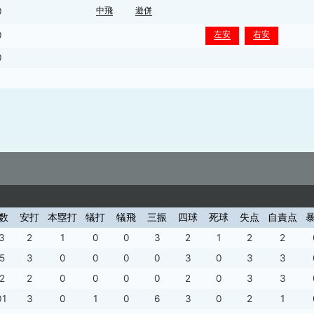
中飛
遊併
0
左安
右安
0
0
1
数
安打
本塁打
犠打
犠飛
三振
四球
死球
失点
自責点
3
2
1
0
0
3
2
1
2
2
5
3
0
0
0
0
3
0
3
3
2
2
0
0
0
0
2
0
3
3
01
3
0
1
0
6
3
0
2
1