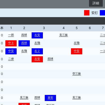
詳細
本
1
2
3
4
5
6
7
一邪
四球
右安
見三振
二
0
中３
四球
左飛
左飛
二
0
中安
右飛
右２
中安
一
0
二併
左安
四球
0
0
空三振
0
0
0
見三振
四球
遊安
見三振
0