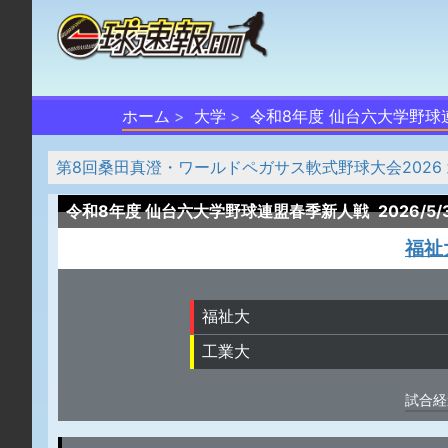
ホーム
大学
令和8年度 仙台六大学野球
第8回桑田真澄・ワールドペガサス軟式野球大会2026
令和8年度 仙台六大学野球連盟春季新人戦
2026/5
福祉
福祉大
工業大
試合経