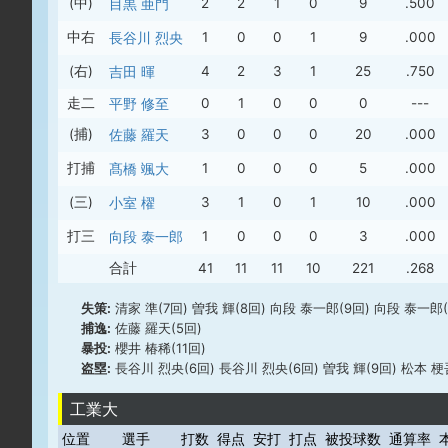
(中)
目黒 亜門
2
2
1
0
9
.500
中右
長谷川 烈央
1
0
0
1
9
.000
(右)
吉田 暉
4
2
3
1
25
.750
走二
平野 修至
0
1
0
0
0
---
(捕)
佐藤 羅天
3
0
0
0
20
.000
打捕
髙橋 颯大
1
0
0
0
5
.000
(三)
小室 櫂
3
1
0
1
10
.000
打三
向段 泰一郎
1
0
0
0
3
.000
合計
41
11
11
10
221
.268
失策:
清家 準(7回) 曽我 輝(8回) 向段 泰一郎(9回) 向段 泰一郎
捕逸:
佐藤 羅天(5回)
暴投:
櫻井 椿稀(11回)
盗塁:
長谷川 烈央(6回) 長谷川 烈央(6回) 曽我 輝(9回) 松本 梗吾
工業大
位置
選手
打数
得点
安打
打点
被投球数
通算率