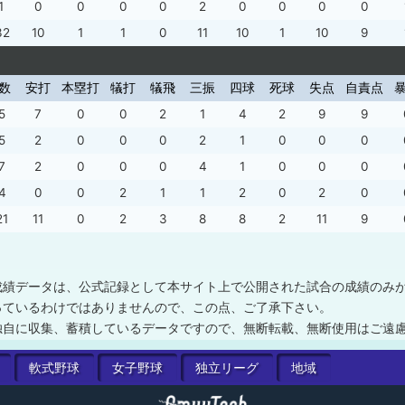
1
0
0
0
0
2
0
0
0
0
32
10
1
1
0
11
10
1
10
9
数
安打
本塁打
犠打
犠飛
三振
四球
死球
失点
自責点
5
7
0
0
2
1
4
2
9
9
5
2
0
0
0
2
1
0
0
0
7
2
0
0
0
4
1
0
0
0
4
0
0
2
1
1
2
0
2
0
21
11
0
2
3
8
8
2
11
9
成績データは、公式記録として本サイト上で公開された試合の成績のみ
っているわけではありませんので、この点、ご了承下さい。
独自に収集、蓄積しているデータですので、無断転載、無断使用はご遠
軟式
野球
女子
野球
独立
リーグ
地域