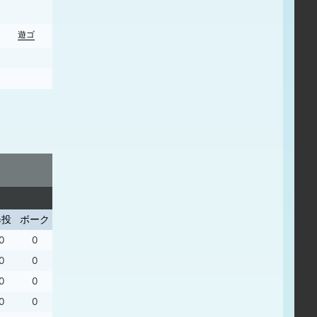
遊ゴ
右邪
暴投
ボーク
0
0
0
0
0
0
0
0