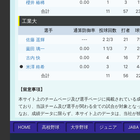
櫻井 椿稀
0.00
1
3
1
合計
11
57
2
工業大
選手
通算防御率
投球回数
打者
球
佐藤 遥輝
---
2 2/3
21
7
薗田 璃一
0.00
1 1/3
7
2
古内 快
0.00
4
16
7
●
米澤 柊希
0.00
3
12
4
合計
11
56
2
【留意事項】
本サイト上のチームページ及び選手ページに掲載されている
ており、当該チーム及び選手が関わる全ての試合が対象とな
なお、成績データに限らず、本サイト上のデータは、当社が
HOME
高校
野球
大学
野球
ジュニア
JABA