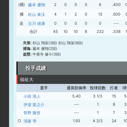
(捕)
藤本 優翔
2
0
0
0
6
.400
捕
松山 奏汰
4
1
2
0
13
.500
走
古川 雄康
0
0
0
0
0
---
合計
45
10
10
8
232
.338
失策:
杉山 翔栄(3回) 杉山 翔栄(8回)
捕逸:
藤本 優翔(2回)
盗塁:
中善寺 健斗(3回)
投手成績
福祉大
選手
通算防御率
投球回数
打者
球
小田 瑛人
5.40
3 1/3
15
5
伊波 龍之介
---
1
8
3
菅野 隆世
---
1
7
3
○
清家 準
1.93
4 2/3
24
1