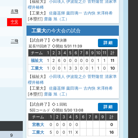
【福祉大】
小田瑛人
伊波龍之介
菅野隆世
清家準
櫻井椿稀
左飛
中犠
【工業大】
佐藤遥輝
薗田璃一
古内快
米澤柊希
[本塁打]
齋藤 旭（工）
中安
四球
工業大
の今大会の試合
【
試合終了
】
◇準決勝
二飛
詳 細
◇開始 5/31 11:39
延長11回終了
二ゴ
チーム
1
2
3
4
5
6
7
8
9
10
11
計
福祉大
1
2
6
0
0
0
0
0
0
1
1
11
工業大
1
0
0
1
3
3
0
0
1
1
0
10
一ゴ
投ギ
【福祉大】
小田瑛人
伊波龍之介
菅野隆世
清家準
櫻井椿稀
【工業大】
佐藤遥輝
薗田璃一
古内快
米澤柊希
[本塁打]
齋藤 旭（工）
【
試合終了
】
◇１回戦
詳 細
◇開始 5/30 13:08
5回コールド
チーム
1
2
3
4
5
6
7
8
9
計
宮教大
0
0
0
0
0
0
工業大
5
0
0
11
X
16
9
10
11