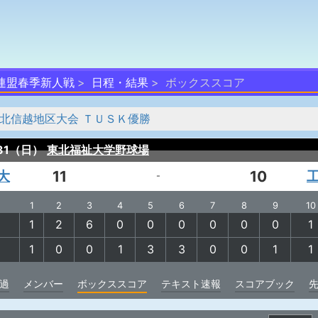
連盟春季新人戦
日程・結果
ボックススコア
 北信越地区大会 ＴＵＳＫ優勝
/31（日）
東北福祉大学野球場
大
11
10
-
1
2
3
4
5
6
7
8
9
10
1
2
6
0
0
0
0
0
0
1
1
0
0
1
3
3
0
0
1
1
過
メンバー
ボックススコア
テキスト速報
スコアブック