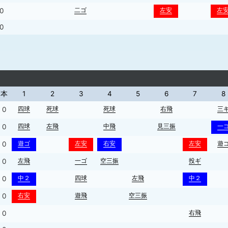
二ゴ
左安
左
0
0
本
1
2
3
4
5
6
7
8
四球
死球
死球
右飛
三
0
四球
左飛
中飛
見三振
一
0
遊ゴ
左安
右安
左安
遊
0
左飛
一ゴ
空三振
投ギ
0
中２
四球
左飛
中２
0
右安
遊飛
空三振
0
右飛
0