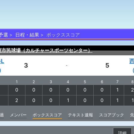
予選
日程・結果
ボックススコア
鹿市民球場（カルチャースポーツセンター）
L
3
5
-
）
1
2
3
4
5
6
7
8
0
0
0
0
0
0
1
2
2
0
0
1
0
0
1
1
過
メンバー
ボックススコア
テキスト速報
スコアブック
詳細