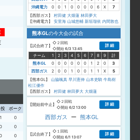
沖縄電力
0
0
1
0
0
0
0
6
X
7
【西部ガス】
村田健
大畑蓮
林田夢大
【沖縄電力】
安里海
山城悠輔
新垣瑠依
内間敦也
安
熊本GL
の今大会の試合
ゴ
◇２回戦
詳 細
【
試合終了
】
◇開始 6/3 13:45
チーム
1
2
3
4
5
6
7
8
9
計
熊本GL
0
0
0
0
0
0
1
2
0
3
西部ガス
2
0
0
1
0
0
1
1
X
5
【熊本GL】
山脇颯真
早川憲伸
山本吏騎
牛島樹
松江優作
【西部ガス】
村田健
林田夢大
大畑蓮
◇２回戦
詳 細
【
開始前中止
】
◇開始 6/2 13:00
暴投
ボーク
西部ガス
ー
熊本GL
1
0
0
0
◇１回戦
詳 細
【
試合終了
】
0
0
◇開始 6/1 13:07