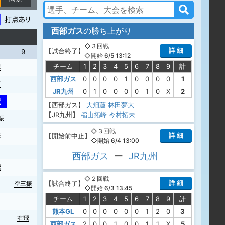
西部ガス
の勝ち上がり
◇３回戦
詳 細
【
試合終了
】
9
◇開始 6/5 13:12
チーム
1
2
3
4
5
6
7
8
9
計
球
西部ガス
0
0
0
0
1
0
0
0
0
1
ギ
JR九州
0
1
0
0
0
0
1
0
X
2
安
【西部ガス】
大畑蓮
林田夢大
【JR九州】
稲山拓峰
今村拓未
振
◇３回戦
詳 細
失
【
開始前中止
】
◇開始 6/4 13:00
西部ガス
ー
JR九州
飛
◇２回戦
詳 細
【
試合終了
】
空三振
◇開始 6/3 13:45
チーム
1
2
3
4
5
6
7
8
9
計
熊本GL
0
0
0
0
0
0
1
2
0
3
右飛
西部ガス
2
0
0
1
0
0
1
1
X
5