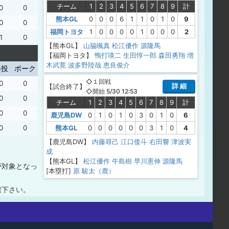
チーム
1
2
3
4
5
6
7
8
9
計
0
0
熊本GL
0
0
0
6
1
1
0
1
0
9
0
0
福岡トヨタ
1
0
0
0
0
1
0
0
0
2
1
0
【熊本GL】
山脇颯真
松江優作
源隆馬
【福岡トヨタ】
鴨打瑛二
生田惇一郎
森田勇翔
増
木武寛
波多野陸哉
恵良俊介
暴投
ボーク
◇１回戦
0
0
詳 細
【
試合終了
】
◇開始 5/30 12:53
0
0
チーム
1
2
3
4
5
6
7
8
9
計
0
0
鹿児島DW
0
1
0
1
0
3
0
1
0
6
熊本GL
0
0
0
0
0
0
3
1
0
4
0
0
【鹿児島DW】
内藤尋己
江口倭斗
右田響
津波実
成
【熊本GL】
松江優作
牛島樹
早川憲伸
源隆馬
が対象となっ
[本塁打]
原 駿太（鹿）
慮下さい。