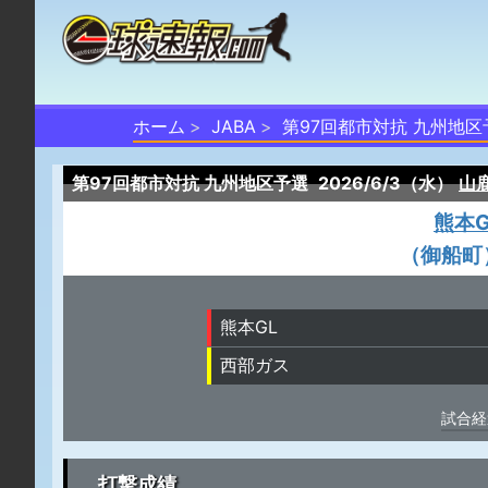
ホーム
JABA
第97回都市対抗 九州地区
第97回都市対抗 九州地区予選
2026/6/3（水）
山
熊本G
（御船町
熊本GL
西部ガス
試合経
打撃成績