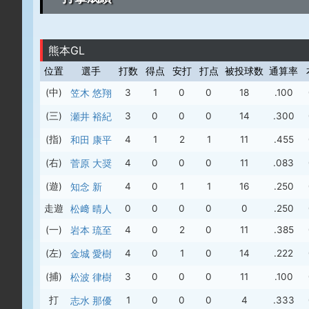
熊本GL
位置
選手
打数
得点
安打
打点
被投球数
通算率
(中)
笠木 悠翔
3
1
0
0
18
.100
(三)
瀬井 裕紀
3
0
0
0
14
.300
(指)
和田 康平
4
1
2
1
11
.455
(右)
菅原 大奨
4
0
0
0
11
.083
(遊)
知念 新
4
0
1
1
16
.250
走遊
松﨑 晴人
0
0
0
0
0
.250
(一)
岩本 琉至
4
0
2
0
11
.385
(左)
金城 愛樹
4
0
1
0
14
.222
(捕)
松波 律樹
3
0
0
0
11
.100
打
志水 那優
1
0
0
0
4
.333