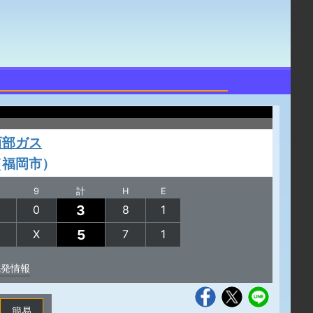
西部ガス
（福岡市）
9
計
H
E
3
0
8
1
5
X
7
1
先発情報
簡易