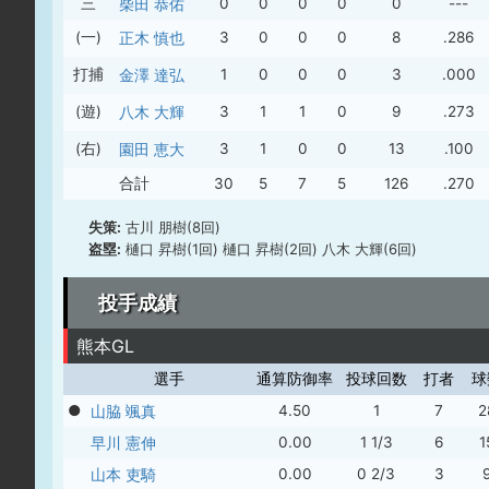
三
柴田 恭佑
0
0
0
0
0
---
(一)
正木 慎也
3
0
0
0
8
.286
打捕
金澤 達弘
1
0
0
0
3
.000
(遊)
八木 大輝
3
1
1
0
9
.273
(右)
園田 恵大
3
1
0
0
13
.100
合計
30
5
7
5
126
.270
失策:
古川 朋樹(8回)
盗塁:
樋口 昇樹(1回) 樋口 昇樹(2回) 八木 大輝(6回)
投手成績
熊本GL
選手
通算防御率
投球回数
打者
球
●
山脇 颯真
4.50
1
7
2
早川 憲伸
0.00
1 1/3
6
1
山本 吏騎
0.00
0 2/3
3