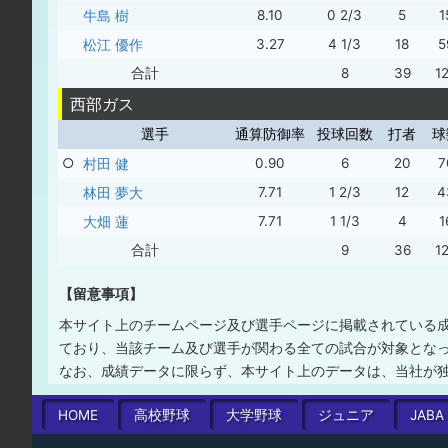
牛島 樹
8.10
0 2/3
5
1
松江 優作
3.27
4 1/3
18
5
合計
8
39
1
西部ガス
選手
通算防御率
投球回数
打者
球
○
村田 健
0.90
6
20
7
林田 夢大
7.71
1 2/3
12
4
大畑 蓮
7.71
1 1/3
4
1
合計
9
36
1
【留意事項】
本サイト上のチームページ及び選手ページに掲載されている
ており、当該チーム及び選手が関わる全ての試合が対象とな
なお、成績データに限らず、本サイト上のデータは、当社が
HOME
高校
野球
大学
野球
ジュニア
JABA