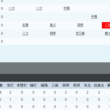
0
一ゴ
一ゴ
中飛
0
中飛
0
左飛
遊ゴ
四球
三
0
二ゴ
四球
空三振
捕
0
0
数
安打
本塁打
犠打
犠飛
三振
四球
死球
失点
自責点
8
2
0
0
0
0
2
0
2
2
5
1
0
0
0
0
0
1
0
0
9
0
0
0
0
0
1
0
0
0