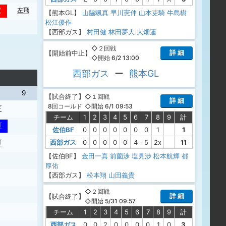
安
左飛
【熊本GL】
山脇颯真
早川憲伸
山本吏騎
牛島樹
松江優作
【西部ガス】
村田健
林田夢大
大畑蓮
◇２回戦
詳 細
【
開始前中止
】
◇開始 6/2 13:00
西部ガス
ー
熊本GL
9
【
試合終了
】
◇１回戦
詳 細
◇開始 6/1 09:53
8回コールド
ギ
チーム
1
2
3
4
5
6
7
8
9
計
ゴ
佐伯BF
0
0
0
0
0
0
0
1
1
西部ガス
0
0
0
0
0
4
5
2x
11
ゴ
【佐伯BF】
金田一真
前薗渉
塩見渉
松本航輝
都
厚佑
【西部ガス】
松本翔
山田義貴
◇２回戦
詳 細
【
試合終了
】
◇開始 5/31 09:57
チーム
1
2
3
4
5
6
7
8
9
計
西部ガス
0
0
2
0
0
0
0
1
0
3