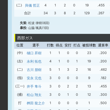
(二)
與儀 哲正
4
1
2
0
19
.455
合計
34
3
8
2
129
.267
失策:
松波 律樹(8回)
暴投:
山脇 颯真(1回)
西部ガス
位置
選手
打数
得点
安打
打点
被投球数
通算率
(中)
樋口 昇樹
1
1
0
0
23
.200
(左)
永利 拓也
4
1
0
1
19
.200
(二)
古川 朋樹
5
1
3
2
16
.462
(指)
安永 元也
3
0
0
0
9
.182
(三一)
井手 隼斗
3
0
2
2
13
.455
(捕)
松山 翔太
3
0
1
0
12
.300
打
桝田 龍之介
1
0
0
0
1
.500