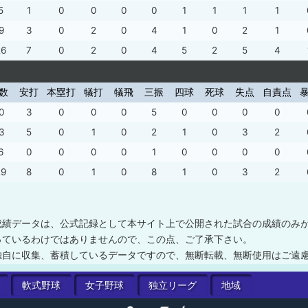
5
1
0
0
0
0
1
1
1
1
9
3
0
2
0
4
1
0
2
1
26
7
0
2
0
4
5
2
5
4
数
安打
本塁打
犠打
犠飛
三振
四球
死球
失点
自責点
0
3
0
0
0
5
0
0
0
0
3
5
0
1
0
2
1
0
3
2
6
0
0
0
0
1
0
0
0
0
29
8
0
1
0
8
1
0
3
2
成績データは、公式記録として本サイト上で公開された試合の成績のみ
っているわけではありませんので、この点、ご了承下さい。
独自に収集、蓄積しているデータですので、無断転載、無断使用はご遠
軟式
野球
女子
野球
独立
リーグ
地域