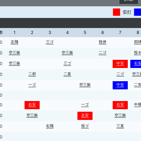
本
1
2
3
4
5
6
7
8
左飛
三ゴ
投併
四
0
空三振
空三振
二ゴ
投
0
空三振
三ゴ
中安
右
0
二邪
二直
二ゴ
空三
0
一ゴ
空三振
中安
二
0
0
右安
一ゴ
右安
中
0
空三振
左安
空三振
0
右飛
投ゴ
三直
0
0