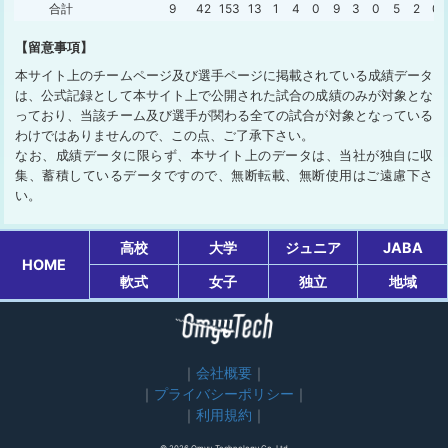
合計
9
42
153
13
1
4
0
9
3
0
5
2
0
【留意事項】
本サイト上のチームページ及び選手ページに掲載されている成績データ
は、公式記録として本サイト上で公開された試合の成績のみが対象とな
っており、当該チーム及び選手が関わる全ての試合が対象となっている
わけではありませんので、この点、ご了承下さい。
なお、成績データに限らず、本サイト上のデータは、当社が独自に収
集、蓄積しているデータですので、無断転載、無断使用はご遠慮下さ
い。
高校
大学
ジュニア
JABA
HOME
軟式
女子
独立
地域
会社概要
プライバシーポリシー
利用規約