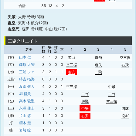
合計
35
13
4
2
失策:
大野 玲哉(3回)
盗塁:
東海林 航介(2回)
走塁死:
森田 貴(1回) 中山 聡(7回)
三協クリエイト
打
安
打
選手
本
1
2
3
4
5
数
打
点
(右)
山本 仁
4
1
0
0
遊ゴ
遊飛
空三振
(遊)
藤原 大智
3
0
0
0
空三振
遊失
右飛
(指)
三浦 ジェスヨロボ大颯
3
2
1
1
右安
一飛
走指
時吉 拓海
0
0
0
0
(一)
渡部 健人
4
0
0
1
空三振
中飛
(中)
堀 裕貴
4
0
0
0
二ゴ
二ゴ
(左)
髙木 駿聖
4
1
0
0
遊飛
空三振
(三)
永澤 蓮士
3
1
0
0
中安
四球
(捕)
片山 悠
1
1
0
0
右安
投ギ
打
櫻木 漣
1
0
0
0
捕
岩﨑 瞭
1
0
0
0