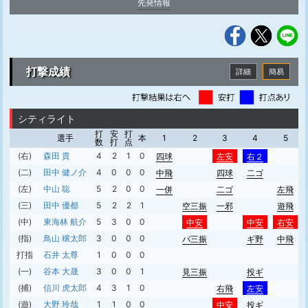
先発情報
打撃成績
詳細
簡易
シティライト
打
安
打
選手
本
1
2
3
4
5
数
打
点
(右)
森田 貴
4
2
1
0
四球
左安
右２
(二)
田中 健ノ介
4
0
0
0
中飛
四球
二ゴ
(左)
中山 聡
5
2
0
0
一併
二ゴ
左飛
(三)
田中 優都
5
2
2
1
空三振
一邪
遊飛
(中)
東海林 航介
5
3
0
0
中安
中安
右安
(指)
鳥山 穣太郎
3
0
0
0
バ三振
ギ野
中飛
打指
石井 太尊
1
0
0
0
(一)
谷本 大晟
3
0
0
1
見三振
投ギ
(捕)
信川 虎太郎
4
3
1
0
右飛
左安
(遊)
大野 玲哉
1
1
0
0
中安
投ギ