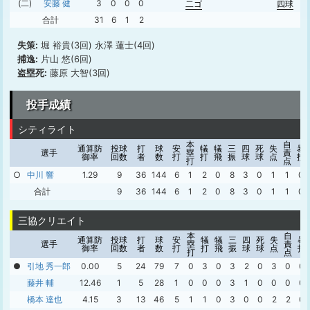
(二)
安藤 健
3
0
0
0
二ゴ
四球
合計
31
6
1
2
失策:
堀 裕貴(3回) 永澤 蓮士(4回)
捕逸:
片山 悠(6回)
盗塁死:
藤原 大智(3回)
投手成績
シティライト
本
自
通算防
投球
打
球
安
犠
犠
三
四
死
失
暴
選手
塁
責
御率
回数
者
数
打
打
飛
振
球
球
点
投
打
点
○
中川 響
1.29
9
36
144
6
1
2
0
8
3
0
1
1
0
合計
9
36
144
6
1
2
0
8
3
0
1
1
0
三協クリエイト
本
自
通算防
投球
打
球
安
犠
犠
三
四
死
失
暴
選手
塁
責
御率
回数
者
数
打
打
飛
振
球
球
点
投
打
点
●
引地 秀一郎
0.00
5
24
79
7
0
3
0
3
2
0
3
0
0
藤井 輔
12.46
1
5
28
1
0
0
0
3
1
0
0
0
0
橋本 達也
4.15
3
13
46
5
1
1
0
3
0
0
2
2
0