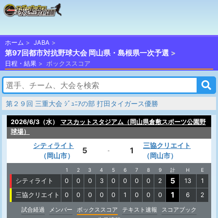
ホーム
JABA
第97回都市対抗野球大会 岡山県・島根県一次予選
日程・結果
ボックススコア
第２９回 三重大会 ｼﾞｭﾆｱの部 打田タイガース優勝
2026/6/3（水）
マスカットスタジアム（岡山県倉敷スポーツ公園野
球場）
シティライト
三協クリエイト
5
1
-
（岡山市）
（岡山市）
1
2
3
4
5
6
7
8
9
計
H
E
5
シティライト
0
0
0
3
0
0
0
0
2
13
1
1
三協クリエイト
0
0
0
0
0
1
0
0
0
6
2
試合経過
メンバー
ボックススコア
テキスト速報
スコアブック