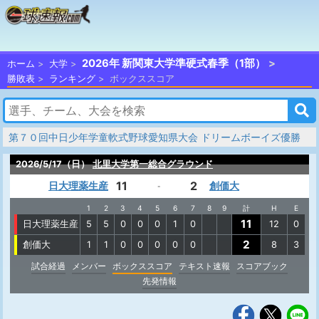
2026年 新関東大学準硬式春季（1部）
ホーム
大学
勝敗表
ランキング
ボックススコア
第７０回中日少年学童軟式野球愛知県大会 ドリームボーイズ優勝
2026/5/17（日）
北里大学第一総合グラウンド
11
2
日大理薬生産
創価大
-
1
2
3
4
5
6
7
8
9
計
H
E
11
日大理薬生産
5
5
0
0
0
1
0
12
0
2
創価大
1
1
0
0
0
0
0
8
3
試合経過
メンバー
ボックススコア
テキスト速報
スコアブック
先発情報