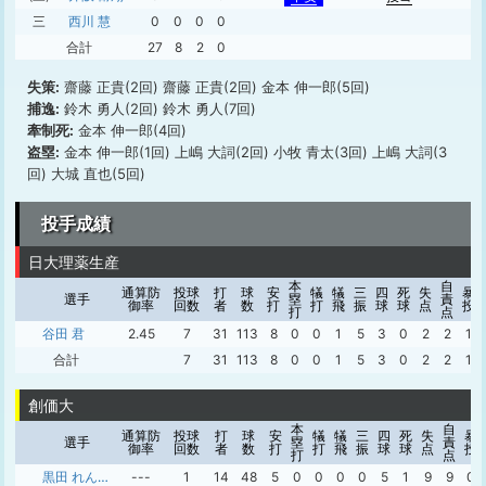
三
西川 慧
0
0
0
0
合計
27
8
2
0
失策:
齋藤 正貴(2回) 齋藤 正貴(2回) 金本 伸一郎(5回)
捕逸:
鈴木 勇人(2回) 鈴木 勇人(7回)
牽制死:
金本 伸一郎(4回)
盗塁:
金本 伸一郎(1回) 上嶋 大詞(2回) 小牧 青太(3回) 上嶋 大詞(3
回) 大城 直也(5回)
投手成績
日大理薬生産
本
自
通算防
投球
打
球
安
犠
犠
三
四
死
失
暴
選手
塁
責
御率
回数
者
数
打
打
飛
振
球
球
点
投
打
点
谷田 君
2.45
7
31
113
8
0
0
1
5
3
0
2
2
1
合計
7
31
113
8
0
0
1
5
3
0
2
2
1
創価大
本
自
通算防
投球
打
球
安
犠
犠
三
四
死
失
暴
選手
塁
責
御率
回数
者
数
打
打
飛
振
球
球
点
投
打
点
黒田 れんよう
---
1
14
48
5
0
0
0
0
5
1
9
9
0