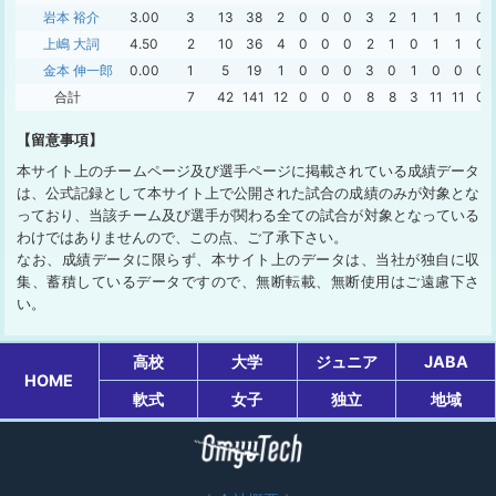
岩本 裕介
3.00
3
13
38
2
0
0
0
3
2
1
1
1
0
上嶋 大詞
4.50
2
10
36
4
0
0
0
2
1
0
1
1
0
金本 伸一郎
0.00
1
5
19
1
0
0
0
3
0
1
0
0
0
合計
7
42
141
12
0
0
0
8
8
3
11
11
0
【留意事項】
本サイト上のチームページ及び選手ページに掲載されている成績データ
は、公式記録として本サイト上で公開された試合の成績のみが対象とな
っており、当該チーム及び選手が関わる全ての試合が対象となっている
わけではありませんので、この点、ご了承下さい。
なお、成績データに限らず、本サイト上のデータは、当社が独自に収
集、蓄積しているデータですので、無断転載、無断使用はご遠慮下さ
い。
高校
大学
ジュニア
JABA
HOME
軟式
女子
独立
地域