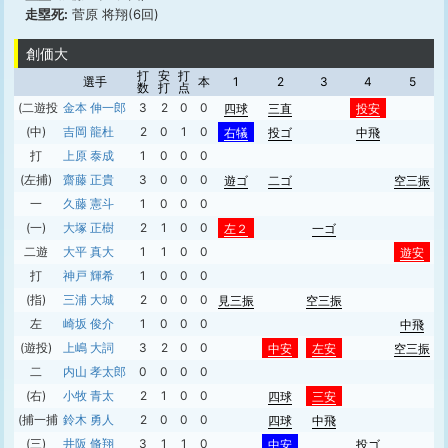
走塁死:
菅原 将翔(6回)
創価大
打
安
打
選手
本
1
2
3
4
5
数
打
点
(二遊投)
金本 伸一郎
3
2
0
0
四球
三直
投安
(中)
吉岡 龍杜
2
0
1
0
右犠
投ゴ
中飛
打
上原 泰成
1
0
0
0
(左捕)
齋藤 正貴
3
0
0
0
遊ゴ
二ゴ
空三振
一
久藤 憲斗
1
0
0
0
(一)
大塚 正樹
2
1
0
0
左２
一ゴ
二遊
大平 真大
1
1
0
0
遊安
打
神戸 輝希
1
0
0
0
(指)
三浦 大城
2
0
0
0
見三振
空三振
左
崎坂 俊介
1
0
0
0
中飛
(遊投)
上嶋 大詞
3
2
0
0
中安
左安
空三振
二
内山 孝太郎
0
0
0
0
(右)
小牧 青太
2
1
0
0
四球
三安
(捕一捕)
鈴木 勇人
2
0
0
0
四球
中飛
(三)
井阪 脩翔
3
1
1
0
中安
投ゴ