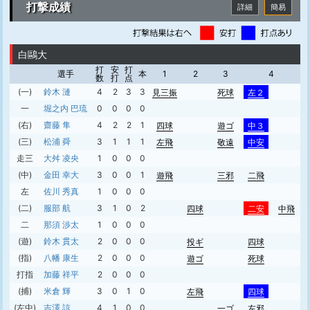
打撃成績
詳細
簡易
白鷗大
打
安
打
選手
本
1
2
3
4
数
打
点
(一)
鈴木 漣
4
2
3
3
見三振
死球
左２
一
堀之内 巴琉
0
0
0
0
(右)
齋藤 隼
4
2
2
1
四球
遊ゴ
中３
(三)
松浦 舜
3
1
1
1
左飛
敬遠
中安
走三
大舛 凌央
1
0
0
0
(中)
金田 幸大
3
0
0
1
遊飛
三邪
二飛
左
佐川 秀真
1
0
0
0
(二)
服部 航
3
1
0
2
四球
二安
中飛
二
那須 渉太
1
0
0
0
(遊)
鈴木 貫太
2
0
0
0
投ギ
四球
(指)
八幡 康生
2
0
0
0
遊ゴ
死球
打指
加藤 祥平
2
0
0
0
(捕)
米倉 輝
3
0
1
0
左飛
四球
(左中)
吉澤 諒
4
1
0
0
一ゴ
左邪