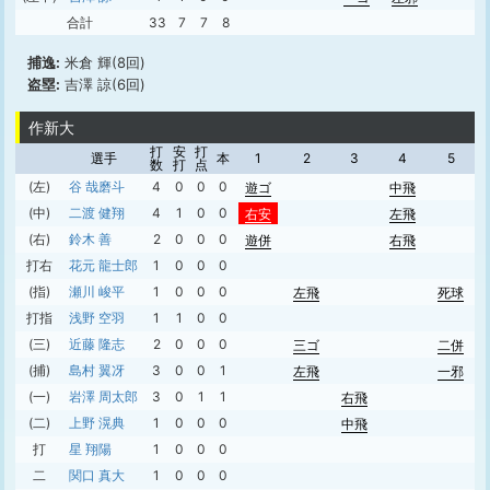
合計
33
7
7
8
捕逸:
米倉 輝(8回)
盗塁:
吉澤 諒(6回)
作新大
打
安
打
選手
本
1
2
3
4
5
数
打
点
(左)
谷 哉磨斗
4
0
0
0
遊ゴ
中飛
(中)
二渡 健翔
4
1
0
0
右安
左飛
(右)
鈴木 善
2
0
0
0
遊併
右飛
打右
花元 龍士郎
1
0
0
0
(指)
瀬川 峻平
1
0
0
0
左飛
死球
打指
浅野 空羽
1
1
0
0
(三)
近藤 隆志
2
0
0
0
三ゴ
二併
(捕)
島村 翼冴
3
0
0
1
左飛
一邪
(一)
岩澤 周太郎
3
0
1
1
右飛
(二)
上野 滉典
1
0
0
0
中飛
打
星 翔陽
1
0
0
0
二
関口 真大
1
0
0
0