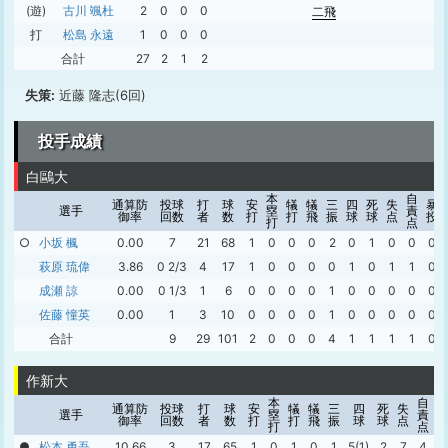
(遊)
古川 颯杜
2
0
0
0
二飛
打
松島 永遠
1
0
0
0
合計
27
2
1
2
失策:
近藤 隆志(6回)
投手成績
白鷗大
本
自
通算防
投球
打
球
安
犠
犠
三
四
死
失
暴
選手
塁
責
御率
回数
者
数
打
打
飛
振
球
球
点
投
打
点
○
小坂 楓
0.00
7
21
68
1
0
0
0
2
0
1
0
0
0
萩原 琉偉
3.86
0 2/3
4
17
1
0
0
0
0
1
0
1
1
0
成瀬 諒
0.00
0 1/3
1
6
0
0
0
0
1
0
0
0
0
0
佐藤 憧英
0.00
1
3
10
0
0
0
0
1
0
0
0
0
0
合計
9
29
101
2
0
0
0
4
1
1
1
1
0
作新大
本
自
通算防
投球
打
球
安
犠
犠
三
四
死
失
選手
塁
責
御率
回数
者
数
打
打
飛
振
球
球
点
打
点
●
松本 勇吾
10.66
3
17
65
1
0
1
0
1
5(1)
2
7
4
0