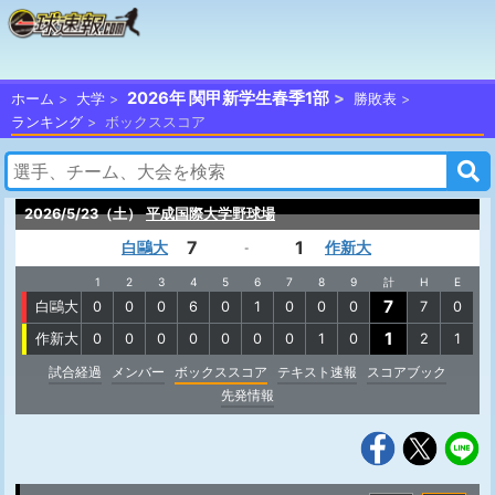
2026年 関甲新学生春季1部
ホーム
大学
勝敗表
ランキング
ボックススコア
2026/5/23（土）
平成国際大学野球場
7
1
白鷗大
作新大
-
1
2
3
4
5
6
7
8
9
計
H
E
7
白鷗大
0
0
0
6
0
1
0
0
0
7
0
1
作新大
0
0
0
0
0
0
0
1
0
2
1
試合経過
メンバー
ボックススコア
テキスト速報
スコアブック
先発情報