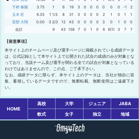
下村 春陽
3.75
1
6
19
3
0
0
0
0
0
0
-1
2
0
玉木 匠
6.35
1 1/3
8
31
3
0
0
0
2
1
0
1
1
0
安部 大翔
0.00
3 2/3
12
43
0
0
0
0
3
0
1
0
0
0
合計
9
43
158
7
0
1
0
6
6(1)
3
7
7
0
【留意事項】
本サイト上のチームページ及び選手ページに掲載されている成績データ
は、公式記録として本サイト上で公開された試合の成績のみが対象とな
っており、当該チーム及び選手が関わる全ての試合が対象となっている
わけではありませんので、この点、ご了承下さい。
なお、成績データに限らず、本サイト上のデータは、当社が独自に収
集、蓄積しているデータですので、無断転載、無断使用はご遠慮下さ
い。
高校
大学
ジュニア
JABA
HOME
軟式
女子
独立
地域