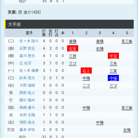
合計
35
8
5
1
失策:
西 遼介(4回)
大手前
打
安
打
選手
本
1
2
3
4
5
数
打
点
(二)
佐々木 陸斗
4
0
0
0
遊飛
遊飛
見三振
(遊)
石野 哲志
4
2
0
0
右安
右飛
(捕)
森川 悠生
4
1
0
0
三邪
中安
(中)
辻 右宗
3
1
0
0
三ゴ
三失
(一)
佐々木 優磨
3
1
0
0
右２
三直
(三)
杉本 莞大
2
0
1
0
中飛
中犠
(右)
大野 瑞樹
3
0
0
0
二ゴ
三ゴ
投
西村 祐人
0
0
0
0
打
國分 陽向
1
0
0
0
(指)
角崎 優斗
3
0
0
0
中飛
見三振
右
木村 太陽
1
1
0
0
(左)
増田 雄太
1
0
0
0
中飛
打左
藤本 伊吹
2
0
0
0
左飛
合計
31
6
1
0