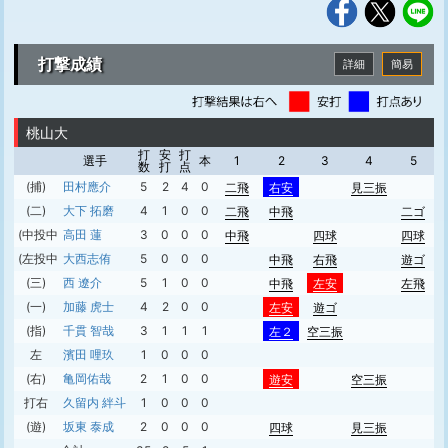
打撃成績
詳細
簡易
桃山大
打
安
打
選手
本
1
2
3
4
5
数
打
点
(捕)
田村應介
5
2
4
0
二飛
右安
見三振
(二)
大下 拓磨
4
1
0
0
二飛
中飛
二ゴ
(中投中)
高田 蓮
3
0
0
0
中飛
四球
四球
(左投中投)
大西志侑
5
0
0
0
中飛
右飛
遊ゴ
(三)
西 遼介
5
1
0
0
中飛
左安
左飛
(一)
加藤 虎士
4
2
0
0
左安
遊ゴ
(指)
千貫 智哉
3
1
1
1
左２
空三振
左
濱田 哩玖
1
0
0
0
(右)
亀岡佑哉
2
1
0
0
遊安
空三振
打右
久留内 絆斗
1
0
0
0
(遊)
坂東 泰成
2
0
0
0
四球
見三振