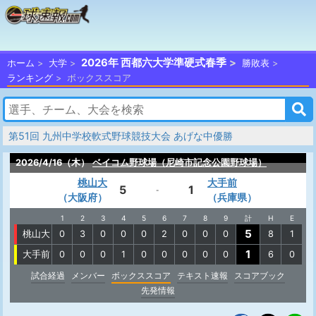
2026年 西都六大学準硬式春季
ホーム
大学
勝敗表
ランキング
ボックススコア
第51回 九州中学校軟式野球競技大会 あげな中優勝
2026/4/16（木）
ベイコム野球場（尼崎市記念公園野球場）
桃山大
大手前
5
1
-
（大阪府）
（兵庫県）
1
2
3
4
5
6
7
8
9
計
H
E
5
桃山大
0
3
0
0
0
2
0
0
0
8
1
1
大手前
0
0
0
1
0
0
0
0
0
6
0
試合経過
メンバー
ボックススコア
テキスト速報
スコアブック
先発情報