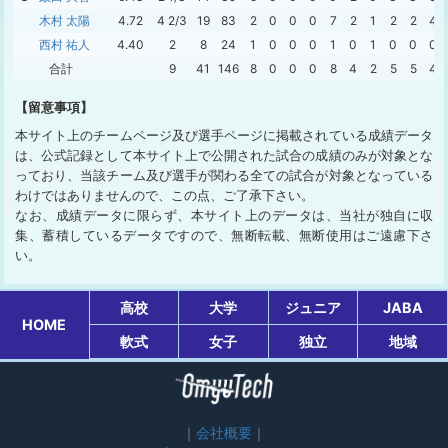
木村 太陽
4.72
4 2/3
19
83
2
0
0
0
7
2
1
2
2
4
西村 祐人
4.40
2
8
24
1
0
0
0
1
0
1
0
0
0
合計
9
41
146
8
0
0
0
8
4
2
5
5
4
【留意事項】
本サイト上のチームページ及び選手ページに掲載されている成績データ
は、公式記録として本サイト上で公開された試合の成績のみが対象とな
っており、当該チーム及び選手が関わる全ての試合が対象となっている
わけではありませんので、この点、ご了承下さい。
なお、成績データに限らず、本サイト上のデータは、当社が独自に収
集、蓄積しているデータですので、無断転載、無断使用はご遠慮下さ
い。
高校
大学
ジュニア
JABA
HOME
軟式
女子
独立
地域
会社概要