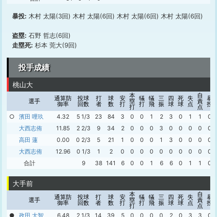
暴投:
木村 太陽(3回) 木村 太陽(6回) 木村 太陽(6回) 木村 太陽(6回)
盗塁:
石野 哲志(6回)
走塁死:
杉本 莞大(9回)
投手成績
桃山大
本
自
通算防
投球
打
球
安
犠
犠
三
四
死
失
暴
選手
塁
責
御率
回数
者
数
打
打
飛
振
球
球
点
投
打
点
○
濱田 哩玖
4.32
5 1/3
23
84
3
0
0
1
2
3
0
1
1
0
大西志侑
11.85
2 2/3
9
34
2
0
0
0
3
0
0
0
0
0
高田 蓮
0.00
0 2/3
5
21
1
0
0
0
1
3
0
0
0
0
大西志侑
12.96
0 1/3
1
2
0
0
0
0
0
0
0
0
0
0
合計
9
38
141
6
0
0
1
6
6
0
1
1
0
大手前
本
自
通算防
投球
打
球
安
犠
犠
三
四
死
失
暴
選手
塁
責
御率
回数
者
数
打
打
飛
振
球
球
点
投
打
点
●
政田 大智
6.48
2 1/3
14
39
5
0
0
0
0
2
0
3
3
0