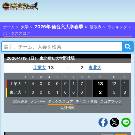
2026年 仙台六大学春季
ホーム
大学
勝敗表
ランキング
ボックススコア
2026/4/19（日）
東北福祉大学野球場
13
2
工業大
東北大
-
1
2
3
4
5
6
7
8
9
計
H
E
13
工業大
1
4
0
0
0
0
1
7
12
1
2
東北大
1
0
0
0
1
0
0
0
5
3
試合経過
メンバー
ボックススコア
テキスト速報
スコアブック
先発情報