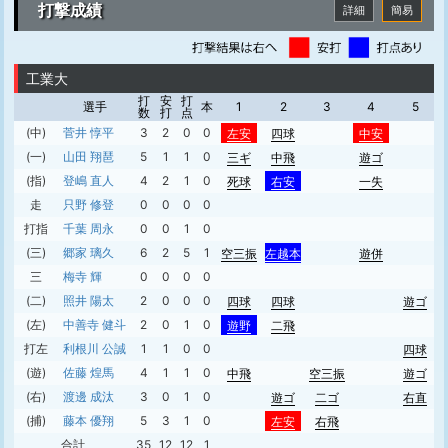
打撃成績
詳細
簡易
工業大
打
安
打
選手
本
1
2
3
4
5
数
打
点
(中)
菅井 惇平
3
2
0
0
左安
四球
中安
(一)
山田 翔琶
5
1
1
0
三ギ
中飛
遊ゴ
(指)
登嶋 直人
4
2
1
0
死球
右安
一失
走
只野 修登
0
0
0
0
打指
千葉 周永
0
0
1
0
(三)
郷家 璃久
6
2
5
1
空三振
左越本
遊併
三
梅寺 輝
0
0
0
0
(二)
照井 陽太
2
0
0
0
四球
四球
遊ゴ
(左)
中善寺 健斗
2
0
1
0
遊野
二飛
打左
利根川 公誠
1
1
0
0
四球
(遊)
佐藤 煌馬
4
1
1
0
中飛
空三振
遊ゴ
(右)
渡邊 成汰
3
0
1
0
遊ゴ
二ゴ
右直
(捕)
藤本 優翔
5
3
1
0
左安
右飛
合計
35
12
12
1