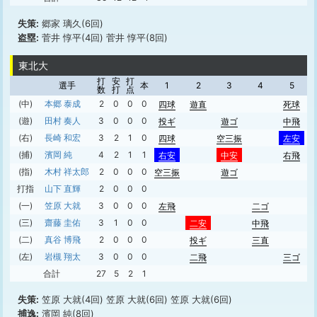
失策:
郷家 璃久(6回)
盗塁:
菅井 惇平(4回) 菅井 惇平(8回)
東北大
打
安
打
選手
本
1
2
3
4
5
数
打
点
(中)
本郷 泰成
2
0
0
0
四球
遊直
死球
(遊)
田村 奏人
3
0
0
0
投ギ
遊ゴ
中飛
(右)
長崎 和宏
3
2
1
0
四球
空三振
左安
(捕)
濱岡 純
4
2
1
1
右安
中安
右飛
(指)
木村 祥太郎
2
0
0
0
空三振
遊ゴ
打指
山下 直輝
2
0
0
0
(一)
笠原 大就
3
0
0
0
左飛
二ゴ
(三)
齋藤 圭佑
3
1
0
0
二安
中飛
(二)
真谷 博飛
2
0
0
0
投ギ
三直
(左)
岩槻 翔太
3
0
0
0
二飛
三ゴ
合計
27
5
2
1
失策:
笠原 大就(4回) 笠原 大就(6回) 笠原 大就(6回)
捕逸:
濱岡 純(8回)