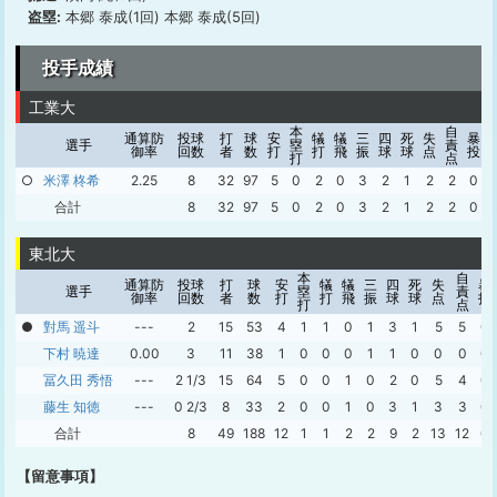
盗塁:
本郷 泰成(1回) 本郷 泰成(5回)
投手成績
工業大
本
自
通算防
投球
打
球
安
犠
犠
三
四
死
失
暴
選手
塁
責
御率
回数
者
数
打
打
飛
振
球
球
点
投
打
点
○
米澤 柊希
2.25
8
32
97
5
0
2
0
3
2
1
2
2
0
合計
8
32
97
5
0
2
0
3
2
1
2
2
0
東北大
本
自
通算防
投球
打
球
安
犠
犠
三
四
死
失
暴
選手
塁
責
御率
回数
者
数
打
打
飛
振
球
球
点
投
打
点
●
對馬 遥斗
---
2
15
53
4
1
1
0
1
3
1
5
5
0
下村 暁達
0.00
3
11
38
1
0
0
0
1
1
0
0
0
0
冨久田 秀悟
---
2 1/3
15
64
5
0
0
1
0
2
0
5
4
0
藤生 知徳
---
0 2/3
8
33
2
0
0
1
0
3
1
3
3
0
合計
8
49
188
12
1
1
2
2
9
2
13
12
0
【留意事項】