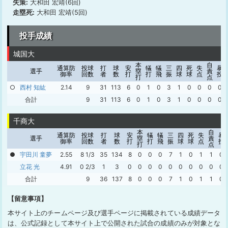
失策:
大和田 宏靖(6回)
走塁死:
大和田 宏靖(5回)
投手成績
城国大
本
自
通算防
投球
打
球
安
犠
犠
三
四
死
失
暴
選手
塁
責
御率
回数
者
数
打
打
飛
振
球
球
点
投
打
点
○
西村 知紘
2.14
9
31
113
6
0
1
0
3
1
0
0
0
0
合計
9
31
113
6
0
1
0
3
1
0
0
0
0
千商大
本
自
通算防
投球
打
球
安
犠
犠
三
四
死
失
暴
選手
塁
責
御率
回数
者
数
打
打
飛
振
球
球
点
投
打
点
●
宇田川 童夢
2.55
8 1/3
35
134
8
0
0
0
7
1
0
1
1
0
立花 光
4.91
0 2/3
1
3
0
0
0
0
0
0
0
0
0
0
合計
9
36
137
8
0
0
0
7
1
0
1
1
0
【留意事項】
本サイト上のチームページ及び選手ページに掲載されている成績データ
は、公式記録として本サイト上で公開された試合の成績のみが対象とな