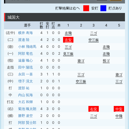
城国大
打
安
打
選手
本
1
2
3
4
5
数
打
点
(左中)
横井 寿海
4
1
0
0
左飛
二ゴ
(二)
渡邉 陸
4
2
0
0
左安
空三振
(遊)
小林 飛雄馬
4
0
0
0
三ゴ
左飛
(一)
阿部 竜也
4
0
0
2
見三振
左飛
(指)
遠藤 颯心
4
1
0
0
遊ゴ
投ゴ
走指
田中 陽琉
0
0
0
0
(三)
永田 一喜
3
1
1
0
三ゴ
遊ゴ
(中)
増子 滉太
2
0
0
1
空三振
三ゴ
打
渡部 祐
1
0
0
0
中
内山 拓海
0
0
0
0
打左
大石 和輝
1
0
0
0
(右)
菊池 颯太朗
4
3
0
0
右安
中安
(捕)
勝野 凌空
2
0
0
0
二ゴ
中飛
打
阿部 賢士郎
1
0
0
0