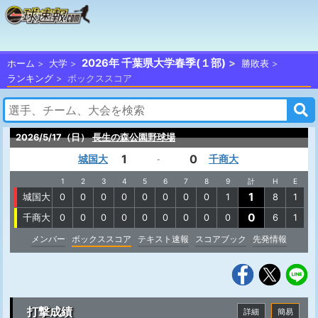
2026年 千葉県大学春季(１部)
ホーム
大学
勝敗表
ランキング
ボックススコア
2026/5/17（日）
長生の森公園野球場
1
0
城国大
千商大
-
1
2
3
4
5
6
7
8
9
計
H
E
1
城国大
0
0
0
0
0
0
0
0
1
8
1
0
千商大
0
0
0
0
0
0
0
0
0
6
1
メンバー
ボックススコア
テキスト速報
スコアブック
先発情報
打撃成績
詳細
簡易