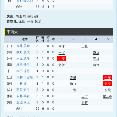
捕
青野 隆太郎
1
0
0
0
合計
35
8
1
3
失策:
内山 拓海(8回)
走塁死:
永田 一喜(9回)
千商大
打
安
打
選手
本
1
2
3
4
5
数
打
点
(二)
今井 昊輝
3
1
0
0
四球
三直
(中)
牧野 凌大
3
1
0
0
一ギ
遊ゴ
(一)
水元 悠斗
4
1
0
0
中安
三ゴ
(指)
横田 優生
3
0
0
0
遊併
遊ゴ
打
福田 琉椋
1
0
0
0
(三)
大和田 宏靖
3
1
0
0
左飛
中安
(遊)
小林 遼
3
1
0
0
遊ゴ
遊安
(左)
羽賀 龍生
3
0
0
0
一邪
左飛
(捕)
安藤 早駈
3
1
0
0
三ゴ
空三振
(右)
渡辺 康太
3
0
0
0
遊直
合計
29
6
0
0