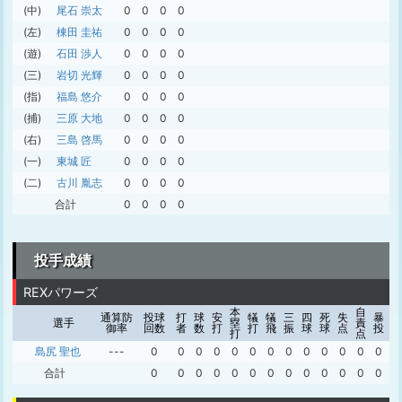
(中)
尾石 崇太
0
0
0
0
(左)
棟田 圭祐
0
0
0
0
(遊)
石田 渉人
0
0
0
0
(三)
岩切 光輝
0
0
0
0
(指)
福島 悠介
0
0
0
0
(捕)
三原 大地
0
0
0
0
(右)
三島 啓馬
0
0
0
0
(一)
東城 匠
0
0
0
0
(二)
古川 胤志
0
0
0
0
合計
0
0
0
0
投手成績
REXパワーズ
本
自
ボ
通算防
投球
打
球
安
犠
犠
三
四
死
失
暴
選手
塁
責
ー
御率
回数
者
数
打
打
飛
振
球
球
点
投
打
点
ク
島尻 聖也
---
0
0
0
0
0
0
0
0
0
0
0
0
0
0
合計
0
0
0
0
0
0
0
0
0
0
0
0
0
0