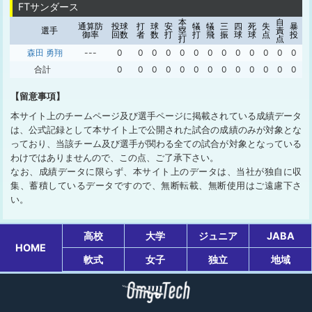
FTサンダース
本
自
ボ
通算防
投球
打
球
安
犠
犠
三
四
死
失
暴
選手
塁
責
ー
御率
回数
者
数
打
打
飛
振
球
球
点
投
打
点
ク
森田 勇翔
---
0
0
0
0
0
0
0
0
0
0
0
0
0
0
合計
0
0
0
0
0
0
0
0
0
0
0
0
0
0
【留意事項】
本サイト上のチームページ及び選手ページに掲載されている成績データ
は、公式記録として本サイト上で公開された試合の成績のみが対象とな
っており、当該チーム及び選手が関わる全ての試合が対象となっている
わけではありませんので、この点、ご了承下さい。
なお、成績データに限らず、本サイト上のデータは、当社が独自に収
集、蓄積しているデータですので、無断転載、無断使用はご遠慮下さ
い。
高校
大学
ジュニア
JABA
HOME
軟式
女子
独立
地域