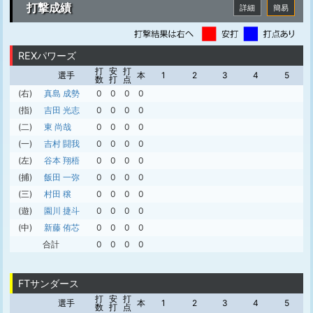
打撃成績
詳細
簡易
REXパワーズ
打
安
打
選手
本
1
2
3
4
5
数
打
点
(右)
真島 成勢
0
0
0
0
(指)
吉田 光志
0
0
0
0
(二)
東 尚哉
0
0
0
0
(一)
吉村 闘我
0
0
0
0
(左)
谷本 翔梧
0
0
0
0
(捕)
飯田 一弥
0
0
0
0
(三)
村田 穣
0
0
0
0
(遊)
園川 捷斗
0
0
0
0
(中)
新藤 侑芯
0
0
0
0
合計
0
0
0
0
FTサンダース
打
安
打
選手
本
1
2
3
4
5
数
打
点