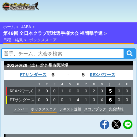
ホーム
JABA
第49回 全日本クラブ野球選手権大会 福岡県予選
日程・結果
ボックススコア
2025/6/28（土）
北九州市民球場
6
5
FTサンダース
REXパワーズ
-
1
2
3
4
5
6
7
8
9
計
H
E
5
REXパワーズ
2
0
0
1
0
0
0
2
0
0
0
6
FTサンダース
0
0
0
0
1
4
1
0
X
0
0
メンバー
ボックススコア
テキスト速報
スコアブック
先発情報