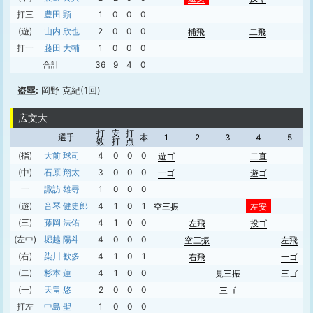
打三
豊田 顕
1
0
0
0
(遊)
山内 欣也
2
0
0
0
捕飛
二飛
打一
藤田 大輔
1
0
0
0
合計
36
9
4
0
盗塁:
岡野 克紀(1回)
広文大
打
安
打
選手
本
1
2
3
4
5
数
打
点
(指)
大前 球司
4
0
0
0
遊ゴ
二直
(中)
石原 翔太
3
0
0
0
一ゴ
遊ゴ
一
諏訪 雄尋
1
0
0
0
(遊)
音琴 健史郎
4
1
0
1
空三振
左安
(三)
藤岡 法佑
4
1
0
0
左飛
投ゴ
(左中)
堀越 陽斗
4
0
0
0
空三振
左飛
(右)
染川 歓多
4
1
0
1
右飛
一ゴ
(二)
杉本 蓮
4
1
0
0
見三振
三ゴ
(一)
天畠 悠
2
0
0
0
三ゴ
打左
中島 聖
1
0
0
0