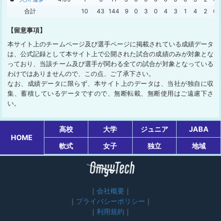
合計
10
43
144
9
0
3
0
4
3
1
4
2
0
【留意事項】
本サイト上のチームページ及び選手ページに掲載されている成績データ
は、公式記録として本サイト上で公開された試合の成績のみが対象とな
っており、当該チーム及び選手が関わる全ての試合が対象となっている
わけではありませんので、この点、ご了承下さい。
なお、成績データに限らず、本サイト上のデータは、当社が独自に収
集、蓄積しているデータですので、無断転載、無断使用はご遠慮下さ
い。
高校
大学
ジュニア
JABA
HOME
軟式
女子
独立
地域
会社概要
プライバシーポリシー
利用規約