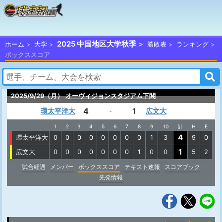
2025 中国地区大学秋季
ホーム
大学
勝敗表
ランキング
ボックススコア
2025/9/29（月）
オーヴィジョンスタジアム下関
4
1
環太平洋大
広文大
-
1
2
3
4
5
6
7
8
9
10
計
H
E
4
環太平洋大
0
0
0
0
0
0
0
0
1
3
9
0
1
広文大
0
0
0
0
0
0
0
1
0
0
5
2
試合経過
メンバー
ボックススコア
テキスト速報
スコアブック
先発情報