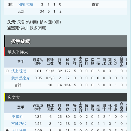
(捕)
稲垣 椎成
3
1
1
0
遊直
合計
34
5
1
2
失策:
天畠 悠(1回) 杉本 蓮(3回)
盗塁死:
染川 歓多(8回)
投手成績
環太平洋大
本
自
通算防
投球
打
球
安
犠
犠
三
四
死
失
暴
選手
塁
責
御率
回数
者
数
打
打
飛
振
球
球
点
投
打
点
○
濱上 琉碧
1.01
9 1/3
32
122
5
0
0
0
5
0
0
1
0
0
袋井 悠之介
0.95
0 2/3
2
12
0
0
0
0
0
0
0
0
0
0
合計
10
34
134
5
0
0
0
5
0
0
1
0
0
広文大
本
自
通算防
投球
打
球
安
犠
犠
三
四
死
失
暴
選手
塁
責
御率
回数
者
数
打
打
飛
振
球
球
点
投
打
点
沖 優司
1.35
6
25
80
3
0
2
0
2
2
1
0
0
0
宮城 功和
1.45
3
12
53
3
0
1
0
2
1
0
1
0
0
●
大川 逢夢
4.09
1
6
11
3
0
0
0
0
0
0
3
2
0