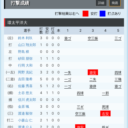
打撃成績
詳細
簡易
環太平洋大
打
安
打
選手
本
1
2
3
4
5
数
打
点
(左)
鈴木 利玖
3
0
0
0
遊ゴ
空三振
三ゴ
打
山口 翔太郎
1
0
0
0
左
野島 樟
0
0
0
0
打
砂田 朋弥
1
1
1
0
中
行岡 大和
0
0
0
0
(一左)
岡野 克紀
3
2
0
0
一失
遊安
四球
(二遊)
吉田 隆希
5
0
0
0
一ゴ
二失
三飛
(右)
佐藤 秀喜
5
1
2
0
一ゴ
遊併
遊ゴ
(捕)
土谷 悠太
4
1
1
0
四球
一邪
捕
信川 虎太郎
0
0
0
0
(指)
金原 颯
3
0
0
0
三ギ
死球
(三)
渡邉 駿弥
3
1
0
0
空三振
右安
打二
小森山 仁
2
1
0
0
(中)
渡邊 公人
2
2
0
0
遊安
投ギ