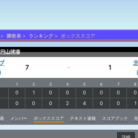
勝敗表
ランキング
ボックススコア
営円山球場
ブ
7
1
-
）
1
2
3
4
5
6
7
8
0
1
0
0
0
0
0
0
0
0
0
2
4
0
0
1
過
メンバー
ボックススコア
テキスト速報
スコアブック
詳細