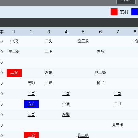
本
1
2
3
4
5
6
7
8
中飛
二失
空三振
一
0
空三振
三ギ
左飛
0
0
二安
左飛
見三振
0
死球
一邪
捕ゴ
0
一ゴ
一ゴ
一ゴ
0
右２
中飛
二ゴ
0
三ゴ
左飛
0
見三振
0
二安
見三振
0