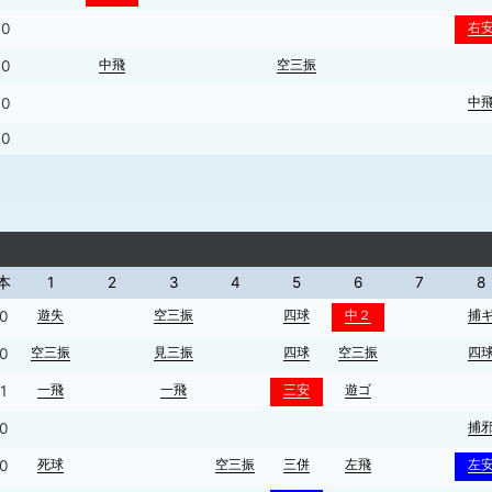
右
0
中飛
空三振
0
中
0
0
本
1
2
3
4
5
6
7
8
遊失
空三振
四球
中２
捕
0
空三振
見三振
四球
空三振
四
0
一飛
一飛
三安
遊ゴ
1
捕
0
死球
空三振
三併
左飛
左
0