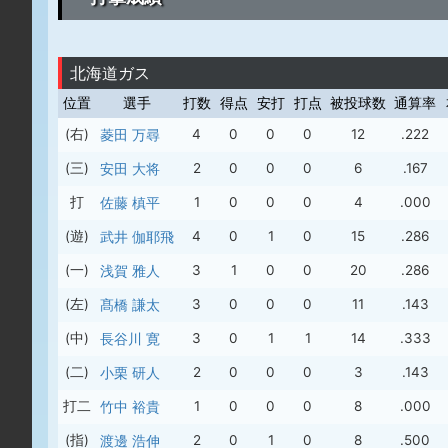
北海道ガス
位置
選手
打数
得点
安打
打点
被投球数
通算率
(右)
菱田 万尋
4
0
0
0
12
.222
(三)
安田 大将
2
0
0
0
6
.167
打
佐藤 槙平
1
0
0
0
4
.000
(遊)
武井 伽耶飛
4
0
1
0
15
.286
(一)
浅賀 雅人
3
1
0
0
20
.286
(左)
髙橋 謙太
3
0
0
0
11
.143
(中)
長谷川 寛
3
0
1
1
14
.333
(二)
小栗 研人
2
0
0
0
3
.143
打二
竹中 裕貴
1
0
0
0
8
.000
(指)
渡邊 浩伸
2
0
1
0
8
.500