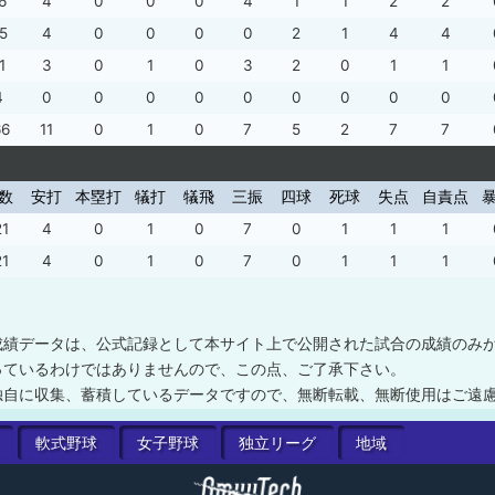
6
4
0
0
0
4
1
1
2
2
5
4
0
0
0
0
2
1
4
4
1
3
0
1
0
3
2
0
1
1
4
0
0
0
0
0
0
0
0
0
66
11
0
1
0
7
5
2
7
7
数
安打
本塁打
犠打
犠飛
三振
四球
死球
失点
自責点
21
4
0
1
0
7
0
1
1
1
21
4
0
1
0
7
0
1
1
1
成績データは、公式記録として本サイト上で公開された試合の成績のみ
っているわけではありませんので、この点、ご了承下さい。
独自に収集、蓄積しているデータですので、無断転載、無断使用はご遠
軟式
野球
女子
野球
独立
リーグ
地域