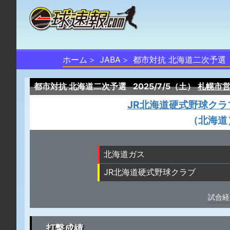
ホーム
JABA
都市対抗 北海道二次予選
都市対抗 北海道二次予選
2025/7/5（土）
札幌市
JR北海道硬式野球クラ
（北海道
北海道ガス
JR北海道硬式野球クラブ
試合経
打撃成績