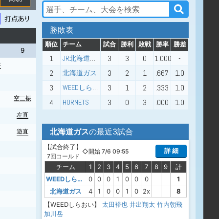
勝敗表
順位
チーム
試合
勝利
敗戦
勝率
勝差
9
1
3
3
0
1.000
-
JR北海道硬式野球クラブ
併
2
3
2
1
.667
1.0
北海道ガス
3
3
1
2
.333
1.0
WEEDしらおい
空三振
4
3
0
3
.000
1.0
HORNETS
左直
北海道ガス
の最近3試合
遊直
【
試合終了
】
詳 細
◇開始 7/6 09:55
7回コールド
チーム
1
2
3
4
5
6
7
8
9
計
WEEDしらおい
0
0
0
1
0
0
0
1
北海道ガス
4
1
0
0
1
0
2x
8
【WEEDしらおい】
太田裕也
井出翔太
竹内朝飛
加川岳