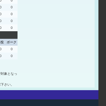
0
0
0
0
0
0
0
0
0
0
暴投
ボーク
0
0
0
0
が対象となっ
慮下さい。