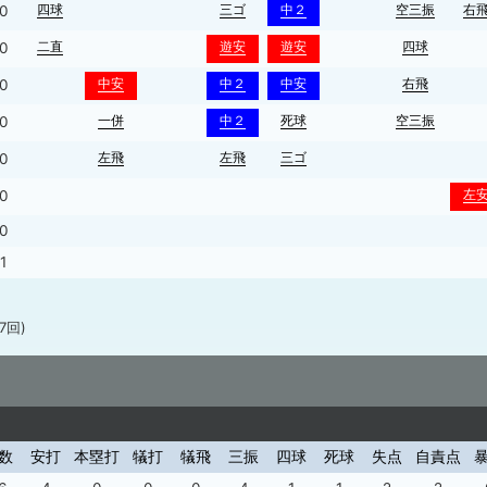
四球
三ゴ
中２
空三振
右
0
二直
遊安
遊安
四球
0
中安
中２
中安
右飛
0
一併
中２
死球
空三振
0
左飛
左飛
三ゴ
0
左
0
0
1
7回)
数
安打
本塁打
犠打
犠飛
三振
四球
死球
失点
自責点