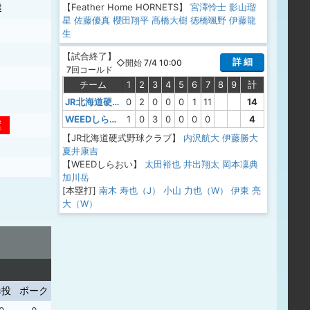
飛
【Feather Home HORNETS】
宮澤怜士
影山瑠
星
佐藤優真
櫻田翔平
髙橋大樹
徳橋颯野
伊藤龍
生
【
試合終了
】
詳 細
◇開始 7/4 10:00
7回コールド
チーム
1
2
3
4
5
6
7
8
9
計
JR北海道硬式野球クラブ
0
2
0
0
0
1
11
14
WEEDしらおい
1
0
3
0
0
0
0
4
安
【JR北海道硬式野球クラブ】
内沢航大
伊藤勝大
夏井康吉
【WEEDしらおい】
太田裕也
井出翔太
岡本凜典
加川岳
[本塁打]
南木 寿也（J）
小山 力也（W）
伊東 亮
大（W）
暴投
ボーク