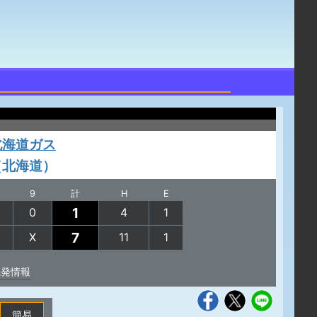
北海道ガス
（北海道）
9
計
H
E
1
0
4
1
7
X
11
1
先発情報
簡易