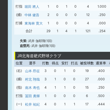
打指
堀田 將人
1
0
1
0
4
1.000
(捕)
中林 健吾
2
0
0
0
12
.250
打捕
東海林 寛大
1
0
0
0
4
.000
合計
29
1
4
1
121
.254
失策:
武井 伽耶飛(1回)
盗塁死:
武井 伽耶飛(1回)
JR北海道硬式野球クラブ
位置
選手
打数
得点
安打
打点
被投球数
通算率
(右)
山本 昂征
3
0
1
0
19
.400
(捕)
村北 翔哉
3
1
0
0
27
.000
(指)
南木 寿也
4
1
1
0
15
.250
打指
冨田 勇輝
1
0
0
0
6
.500
(一)
松井 祐紀
4
0
1
1
17
.444