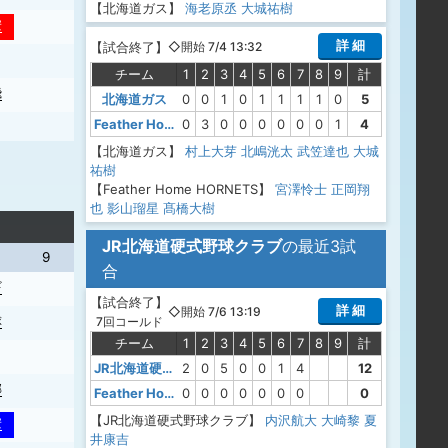
【北海道ガス】
海老原丞
大城祐樹
安
詳 細
【
試合終了
】
◇開始 7/4 13:32
チーム
1
2
3
4
5
6
7
8
9
計
飛
北海道ガス
0
0
1
0
1
1
1
1
0
5
Feather Home HORNETS
0
3
0
0
0
0
0
0
1
4
【北海道ガス】
村上大芽
北嶋洸太
武笠達也
大城
祐樹
【Feather Home HORNETS】
宮澤怜士
正岡翔
也
影山瑠星
髙橋大樹
JR北海道硬式野球クラブ
の最近3試
9
合
ギ
【
試合終了
】
詳 細
◇開始 7/6 13:19
球
7回コールド
チーム
1
2
3
4
5
6
7
8
9
計
JR北海道硬式野球クラブ
2
0
5
0
0
1
4
12
邪
Feather Home HORNETS
0
0
0
0
0
0
0
0
【JR北海道硬式野球クラブ】
内沢航大
大崎黎
夏
安
井康吉