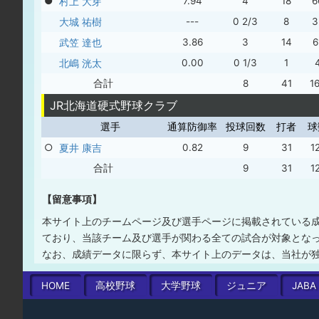
●
村上 大芽
7.94
4
18
6
大城 祐樹
---
0 2/3
8
3
武笠 達也
3.86
3
14
6
北嶋 洸太
0.00
0 1/3
1
合計
8
41
1
JR北海道硬式野球クラブ
選手
通算防御率
投球回数
打者
球
○
夏井 康吉
0.82
9
31
1
合計
9
31
1
【留意事項】
本サイト上のチームページ及び選手ページに掲載されている
ており、当該チーム及び選手が関わる全ての試合が対象とな
なお、成績データに限らず、本サイト上のデータは、当社が
HOME
高校
野球
大学
野球
ジュニア
JABA