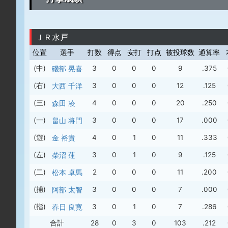
ＪＲ水戸
位置
選手
打数
得点
安打
打点
被投球数
通算率
(中)
磯部 晃喜
3
0
0
0
9
.375
(右)
大西 千洋
3
0
0
0
12
.125
(三)
森田 凌
4
0
0
0
20
.250
(一)
畠山 将門
3
0
0
0
17
.000
(遊)
金 裕貴
4
0
1
0
11
.333
(左)
柴沼 蓮
3
0
1
0
9
.125
(二)
松本 卓馬
2
0
0
0
11
.200
(捕)
阿部 太智
3
0
0
0
7
.000
(指)
春日 良寛
3
0
1
0
7
.286
合計
28
0
3
0
103
.212