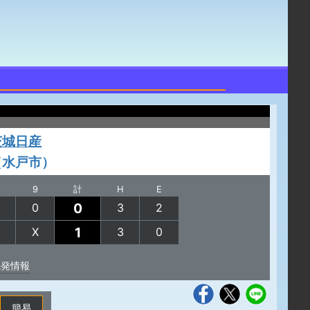
茨城日産
（水戸市）
9
計
H
E
0
0
3
2
1
X
3
0
先発情報
簡易