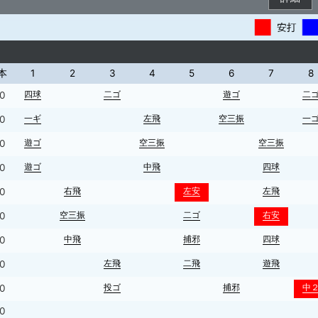
本
1
2
3
4
5
6
7
8
四球
二ゴ
遊ゴ
二
0
一ギ
左飛
空三振
一
0
遊ゴ
空三振
空三振
0
遊ゴ
中飛
四球
0
右飛
左安
左飛
0
空三振
二ゴ
右安
0
中飛
捕邪
四球
0
左飛
二飛
遊飛
0
投ゴ
捕邪
中
0
0