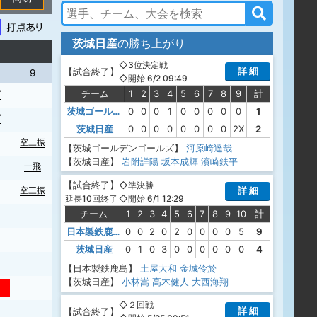
茨城日産
の勝ち上がり
◇3位決定戦
詳 細
【
試合終了
】
9
◇開始 6/2 09:49
チーム
1
2
3
4
5
6
7
8
9
計
ゴ
茨城ゴールデンゴールズ
0
0
0
1
0
0
0
0
0
1
ゴ
茨城日産
0
0
0
0
0
0
0
0
2X
2
空三振
【茨城ゴールデンゴールズ】
河原崎達哉
【茨城日産】
岩附詳陽
坂本成輝
濱崎鉄平
一飛
【
試合終了
】
◇準決勝
詳 細
空三振
◇開始 6/1 12:29
延長10回終了
チーム
1
2
3
4
5
6
7
8
9
10
計
日本製鉄鹿島
0
0
2
0
2
0
0
0
0
5
9
茨城日産
0
1
0
3
0
0
0
0
0
0
4
【日本製鉄鹿島】
土屋大和
金城伶於
【茨城日産】
小林嵩
高木健人
大西海翔
２
◇２回戦
詳 細
【
試合終了
】