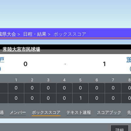
城県大会
日程・結果
ボックススコア
）
常陸大宮市民球場
戸
0
1
-
）
1
2
3
4
5
6
7
8
0
0
0
0
0
0
0
0
0
0
0
0
1
0
0
0
過
メンバー
ボックススコア
テキスト速報
スコアブック
詳細