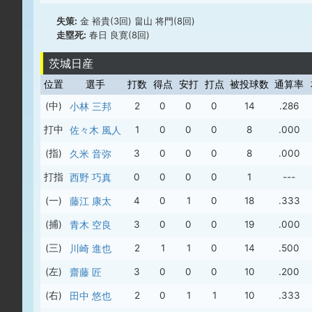
失策:
金 裕貴(3回) 畠山 将門(8回)
走塁死:
春日 良寛(8回)
茨城日産
位置
選手
打数
得点
安打
打点
被投球数
通算率
(中)
小林 三邦
2
0
0
0
14
.286
打中
佐々木 風人
1
0
0
0
8
.000
(指)
久米 音弥
3
0
0
0
8
.000
打指
西野 巧真
0
0
0
0
1
---
(一)
藤江 康太
4
0
1
0
18
.333
(捕)
青木 空良
3
0
0
0
19
.000
(三)
川崎 進也
2
1
1
0
14
.500
(左)
齋藤 匠
3
0
0
0
10
.200
(右)
田中 悠也
2
0
1
1
10
.333