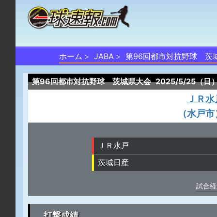
ホーム
JABA
第96回都市対抗野球 茨
第96回都市対抗野球 茨城県大会
2025/5/25（日
ＪＲ水
（水戸市
ＪＲ水戸
茨城日産
試合経
打撃成績