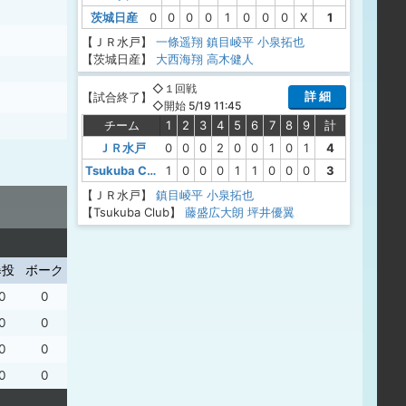
茨城日産
0
0
0
0
1
0
0
0
X
1
【ＪＲ水戸】
一條遥翔
鎮目崚平
小泉拓也
【茨城日産】
大西海翔
高木健人
◇１回戦
詳 細
【
試合終了
】
◇開始 5/19 11:45
チーム
1
2
3
4
5
6
7
8
9
計
ＪＲ水戸
0
0
0
2
0
0
1
0
1
4
Tsukuba Club
1
0
0
0
1
1
0
0
0
3
【ＪＲ水戸】
鎮目崚平
小泉拓也
【Tsukuba Club】
藤盛広大朗
坪井優翼
暴投
ボーク
0
0
0
0
0
0
0
0