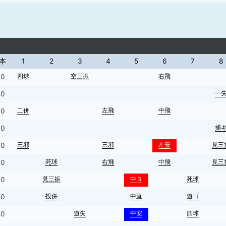
本
1
2
3
4
5
6
7
8
四球
空三振
右飛
0
一
0
二併
左飛
中飛
0
捕
0
三邪
三邪
左安
見三
0
死球
右飛
中飛
見三
0
見三振
中３
死球
0
投併
中直
遊ゴ
0
遊失
中安
四球
0