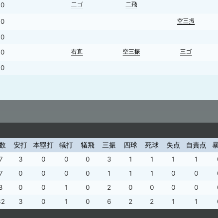
二ゴ
二飛
0
空三振
0
0
右直
空三振
三ゴ
0
0
数
安打
本塁打
犠打
犠飛
三振
四球
死球
失点
自責点
7
3
0
0
0
3
1
1
1
1
7
0
0
0
0
1
1
1
0
0
8
0
0
1
0
2
0
0
0
0
32
3
0
1
0
6
2
2
1
1