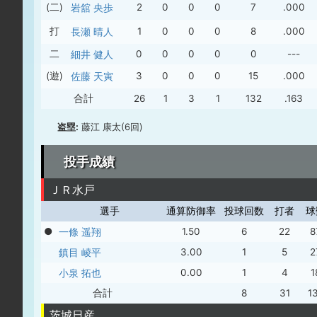
(二)
岩舘 央歩
2
0
0
0
7
.000
打
長瀬 晴人
1
0
0
0
8
.000
二
細井 健人
0
0
0
0
0
---
(遊)
佐藤 天寅
3
0
0
0
15
.000
合計
26
1
3
1
132
.163
盗塁:
藤江 康太(6回)
投手成績
ＪＲ水戸
選手
通算防御率
投球回数
打者
球
●
一條 遥翔
1.50
6
22
8
鎮目 崚平
3.00
1
5
2
小泉 拓也
0.00
1
4
1
合計
8
31
1
茨城日産