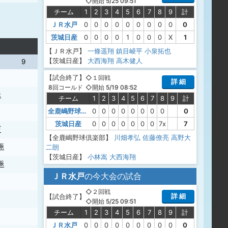
◇開始 5/25 09:51
チーム
1
2
3
4
5
6
7
8
9
計
ＪＲ水戸
0
0
0
0
0
0
0
0
0
0
茨城日産
0
0
0
0
1
0
0
0
X
1
【ＪＲ水戸】
一條遥翔
鎮目崚平
小泉拓也
【茨城日産】
大西海翔
高木健人
9
【
試合終了
】
◇１回戦
詳 細
◇開始 5/19 08:52
8回コールド
失
チーム
1
2
3
4
5
6
7
8
9
計
全鹿嶋野球倶楽部
0
0
0
0
0
0
0
0
0
茨城日産
0
0
0
0
0
0
0
7x
7
ギ
【全鹿嶋野球倶楽部】
川畑孝弘
佐藤僚亮
高野大
振
二朗
【茨城日産】
小林嵩
大西海翔
振
ＪＲ水戸
の今大会の試合
◇２回戦
詳 細
【
試合終了
】
◇開始 5/25 09:51
チーム
1
2
3
4
5
6
7
8
9
計
ＪＲ水戸
0
0
0
0
0
0
0
0
0
0