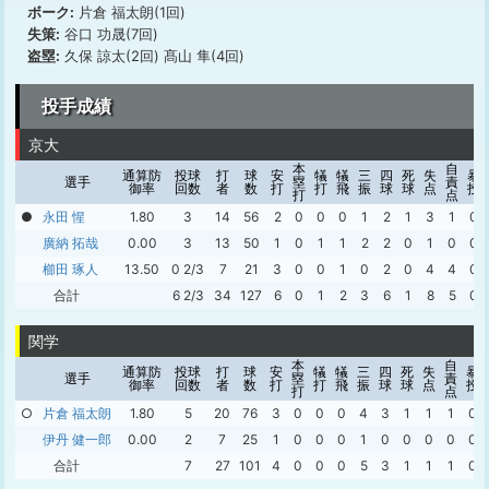
ボーク:
片倉 福太朗(1回)
失策:
谷口 功晟(7回)
盗塁:
久保 諒太(2回) 髙山 隼(4回)
投手成績
京大
本
自
通算防
投球
打
球
安
犠
犠
三
四
死
失
暴
選手
塁
責
御率
回数
者
数
打
打
飛
振
球
球
点
投
打
点
●
永田 惺
1.80
3
14
56
2
0
0
0
1
2
1
3
1
0
廣納 拓哉
0.00
3
13
50
1
0
1
1
2
2
0
1
0
0
櫛田 琢人
13.50
0 2/3
7
21
3
0
0
1
0
2
0
4
4
0
合計
6 2/3
34
127
6
0
1
2
3
6
1
8
5
0
関学
本
自
通算防
投球
打
球
安
犠
犠
三
四
死
失
暴
選手
塁
責
御率
回数
者
数
打
打
飛
振
球
球
点
投
打
点
○
片倉 福太朗
1.80
5
20
76
3
0
0
0
4
3
1
1
1
0
伊丹 健一郎
0.00
2
7
25
1
0
0
0
1
0
0
0
0
0
合計
7
27
101
4
0
0
0
5
3
1
1
1
0