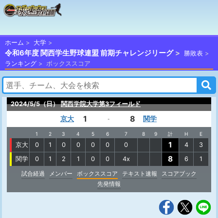
ホーム
大学
令和6年度 関西学生野球連盟 前期チャレンジリーグ
勝敗表
ランキング
ボックススコア
2024/5/5（日）
関西学院大学第3フィールド
1
8
京大
関学
-
1
2
3
4
5
6
7
8
9
計
H
E
1
京大
0
1
0
0
0
0
0
4
3
8
関学
0
1
2
1
0
0
4x
6
1
試合経過
メンバー
ボックススコア
テキスト速報
スコアブック
先発情報