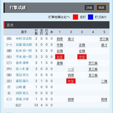
打撃成績
詳細
簡易
京大
打
安
打
選手
本
1
2
3
4
5
数
打
点
(指)
仲村 宗太郎
2
0
0
0
四球
遊ゴ
空三振
(一)
近藤 俊太朗
3
0
0
0
中飛
左飛
遊ゴ
(捕)
松本 径一郎
3
0
0
0
右飛
右飛
(右)
平木 雄一郎
3
2
0
0
右安
中安
(三)
坂井 康希
3
1
0
0
遊飛
空三振
(中)
佐々木 遼
3
0
0
0
一ゴ
見三振
(遊)
渡辺 祥大
2
0
0
0
四球
見三振
(左)
森田 陽斗
2
1
0
0
中安
二飛
打
山崎 慶
1
0
0
0
左
内田 裕士
0
0
0
0
(二)
西塚 大智
1
0
0
0
四球
死球
合計
23
4
0
0