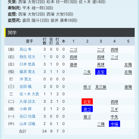
失策:
西塚 大智(2回) 松本 径一郎(3回) 佐々木 遼(4回)
牽制死:
平木 雄一郎(3回)
盗塁:
西塚 大智(2回) 西塚 大智(5回)
盗塁死:
森田 陽斗(2回) 坂井 康希(6回)
関学
打
安
打
選手
本
1
2
3
4
5
数
打
点
(遊)
髙山 隼
3
0
0
0
二ゴ
二ゴ
四球
(右)
朝生 弦大
1
0
0
0
四球
四球
二ゴ
(左)
臼井 悠真
3
1
0
0
遊併
死球
左飛
(指)
藤原 寛太
3
1
1
0
二失
左安
左飛
打
沖 寛太
0
0
0
0
(三)
吉田 颯
3
0
0
0
投ゴ
見三振
遊飛
三
佐々木 大貴
1
1
2
0
(二)
久保 諒太
3
2
1
0
右安
四球
(捕)
小林 舜
2
1
2
0
遊ゴ
三ギ
(一)
谷口 功晟
3
0
0
0
遊ゴ
中失
(中)
山本 涼颯
2
0
1
0
二飛
中犠
合計
24
6
7
0