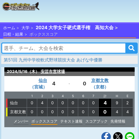
2024 大学女子硬式選手権 高知大会
ホーム
大学
日程・結果
ボックススコア
第51回 九州中学校軟式野球競技大会 あげな中優勝
2024/5/16（木）
安芸市営球場
仙台
京都文教
4
0
-
（宮城）
（京都）
1
2
3
4
5
6
7
計
H
E
4
仙台
0
4
0
0
0
0
0
9
2
0
京都文教
0
0
0
0
0
0
0
4
4
メンバー
ボックススコア
テキスト速報
スコアブック
先発情報