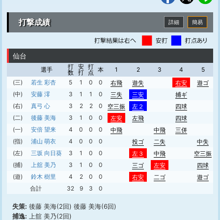
打撃成績
詳細
簡易
仙台
打
安
打
選手
本
1
2
3
4
5
数
打
点
(三)
若生 彩杏
5
1
0
0
右飛
遊失
右安
遊ゴ
(中)
安藤 澪
3
1
1
0
三失
三安
捕ギ
(右)
真弓 心
3
2
2
0
空三振
左２
四球
(二)
後藤 美海
3
1
0
0
左安
左飛
四球
(一)
安倍 望来
4
0
0
0
中飛
中飛
三併
(指)
浦山 萌衣
4
0
0
0
投ゴ
二失
中失
(左)
三坂 向日葵
3
1
0
0
左３
中飛
空三振
(捕)
上舘 美乃
3
1
0
0
三ゴ
左安
四球
(遊)
鈴木 樹里
4
2
0
0
右安
二ゴ
遊ゴ
合計
32
9
3
0
失策:
後藤 美海(2回) 後藤 美海(6回)
捕逸:
上舘 美乃(2回)