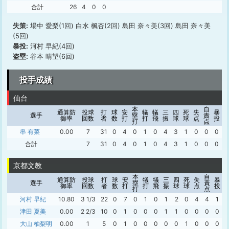
合計
26
4
0
0
失策:
場中 愛梨(1回) 白水 楓杏(2回) 島田 奈々美(3回) 島田 奈々美
(5回)
暴投:
河村 早紀(4回)
盗塁:
谷本 晴望(6回)
投手成績
仙台
本
自
通算防
投球
打
球
安
犠
犠
三
四
死
失
暴
選手
塁
責
御率
回数
者
数
打
打
飛
振
球
球
点
投
打
点
串 有菜
0.00
7
31
0
4
0
1
0
4
3
1
0
0
0
0
合計
7
31
0
4
0
1
0
4
3
1
0
0
0
0
京都文教
本
自
通算防
投球
打
球
安
犠
犠
三
四
死
失
暴
選手
塁
責
御率
回数
者
数
打
打
飛
振
球
球
点
投
打
点
河村 早紀
10.80
3 1/3
22
0
7
0
1
0
1
2
0
4
4
1
津田 夏美
0.00
2 2/3
10
0
1
0
0
0
1
1
0
0
0
0
大山 柚梨明
0.00
1
5
0
1
0
0
0
0
0
1
0
0
0