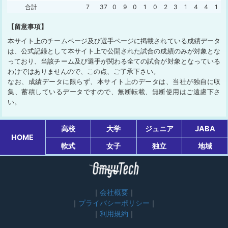
合計
7
37
0
9
0
1
0
2
3
1
4
4
1
【留意事項】
本サイト上のチームページ及び選手ページに掲載されている成績データ
は、公式記録として本サイト上で公開された試合の成績のみが対象とな
っており、当該チーム及び選手が関わる全ての試合が対象となっている
わけではありませんので、この点、ご了承下さい。
なお、成績データに限らず、本サイト上のデータは、当社が独自に収
集、蓄積しているデータですので、無断転載、無断使用はご遠慮下さ
い。
高校
大学
ジュニア
JABA
HOME
軟式
女子
独立
地域
会社概要
プライバシーポリシー
利用規約