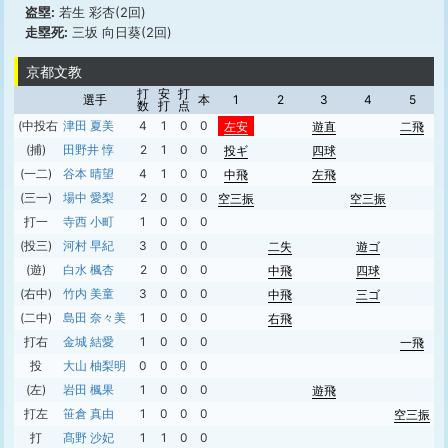
盗塁:
若生 彩杏(2回)
走塁死:
三坂 向日葵(2回)
京都文教
打
安
打
選手
本
1
2
3
4
5
数
打
点
(中投右)
津田 夏美
4
1
0
0
左安
遊直
二飛
(捕)
田野井 惇
2
1
0
0
投ギ
四球
(一二)
谷本 晴望
4
1
0
0
中飛
左飛
(三一)
場中 愛梨
2
0
0
0
空三振
空三振
打一
寺西 小町
1
0
0
0
(投三)
河村 早紀
3
0
0
0
二失
遊ゴ
(遊)
白水 楓杏
2
0
0
0
中飛
四球
(右中)
竹内 美童
3
0
0
0
中飛
三ゴ
(二中)
島田 奈々美
1
0
0
0
右飛
打右
金城 結愛
1
0
0
0
一飛
投
大山 柚梨明
0
0
0
0
(左)
岩田 楓果
1
0
0
0
遊飛
打左
笹倉 真由
1
0
0
0
空三振
打
髙野 沙妃
1
1
0
0