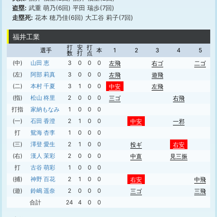
盗塁:
武重 萌乃(6回) 平田 瑞歩(7回)
走塁死:
花本 穂乃佳(6回) 大工谷 莉子(7回)
福井工業
打
安
打
選手
本
1
2
3
4
5
数
打
点
(中)
山田 恵
3
0
0
0
左飛
右ゴ
二ゴ
(左)
阿部 莉真
3
0
0
0
左飛
遊飛
(二)
本村 千夏
3
1
0
0
中安
左飛
(指)
松山 柊里
2
0
0
0
三ゴ
右飛
打指
家納もなみ
1
0
0
0
(一)
石田 香澄
2
1
0
0
中安
一邪
打
鴛海 杏李
1
0
0
0
(三)
澤登 愛生
2
1
0
0
投ギ
右安
(右)
漢人 茉彩
2
0
0
0
中直
見三振
打
古谷 萌彩
1
0
0
0
(捕)
神野 百花
2
1
0
0
右安
中飛
(遊)
鈴嶋 遥奈
2
0
0
0
三ゴ
三飛
合計
24
4
0
0