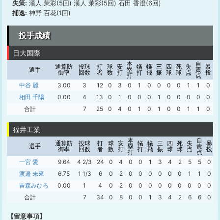
失策:
漢人 茉彩(5回) 漢人 茉彩(5回) 石田 香澄(6回)
捕逸:
神野 百花(1回)
投手成績
日大国際
本
自
通算防
投球
打
球
安
犠
犠
三
四
死
失
暴
選手
塁
責
御率
回数
者
数
打
打
飛
振
球
球
点
投
打
点
中谷 麗
3.00
3
12
0
3
0
1
0
0
0
0
1
1
0
0
相田 千陽
0.00
4
13
0
1
0
0
0
1
0
0
0
0
0
0
合計
7
25
0
4
0
1
0
1
0
0
1
1
0
0
福井工業
本
自
通算防
投球
打
球
安
犠
犠
三
四
死
失
暴
選手
塁
責
御率
回数
者
数
打
打
飛
振
球
球
点
投
打
点
一宮 愛
9.64
4 2/3
24
0
4
0
0
1
3
4
2
5
5
0
渡邉 未來
6.75
1 1/3
6
0
2
0
0
0
0
0
0
1
1
0
吉森みひろ
0.00
1
4
0
2
0
0
0
0
0
0
0
0
0
合計
7
34
0
8
0
0
1
3
4
2
6
6
0
【留意事項】