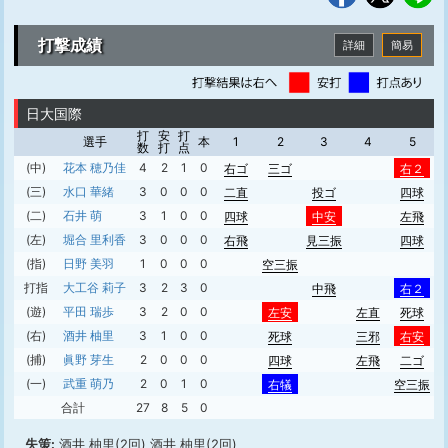
打撃成績
詳細
簡易
日大国際
打
安
打
選手
本
1
2
3
4
5
数
打
点
(中)
花本 穂乃佳
4
2
1
0
右ゴ
三ゴ
右２
(三)
水口 華緒
3
0
0
0
二直
投ゴ
四球
(二)
石井 萌
3
1
0
0
四球
中安
左飛
右
(左)
堀合 里利香
3
0
0
0
右飛
見三振
四球
(指)
日野 美羽
1
0
0
0
空三振
打指
大工谷 莉子
3
2
3
0
中飛
右２
(遊)
平田 瑞歩
3
2
0
0
左安
左直
死球
(右)
酒井 柚里
3
1
0
0
死球
三邪
右安
(捕)
眞野 芽生
2
0
0
0
四球
左飛
二ゴ
(一)
武重 萌乃
2
0
1
0
右犠
空三振
合計
27
8
5
0
失策:
酒井 柚里(2回) 酒井 柚里(2回)