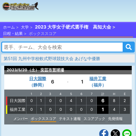
2023 大学女子硬式選手権 高知大会
ホーム
大学
日程・結果
ボックススコア
第51回 九州中学校軟式野球競技大会 あげな中優勝
2023/5/20（土）
安芸市営球場
日大国際
福井工業
6
1
-
（静岡）
（福井）
1
2
3
4
5
6
7
計
H
E
6
日大国際
0
1
0
0
4
1
0
8
2
1
福井工業
0
1
0
0
0
0
0
4
3
メンバー
ボックススコア
テキスト速報
スコアブック
先発情報