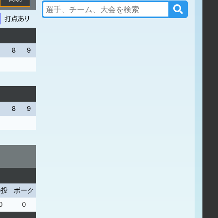
7
8
9
7
8
9
暴投
ボーク
0
0