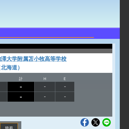
駒澤大学附属苫小牧高等学校
（北海道）
計
H
E
-
-
-
-
-
-
簡易