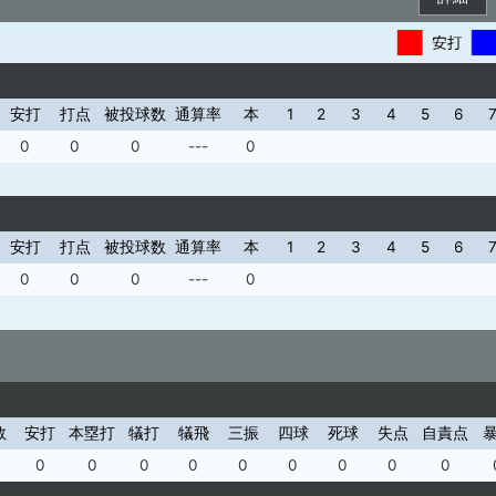
安打
打点
被投球数
通算率
本
1
2
3
4
5
6
0
0
0
---
0
安打
打点
被投球数
通算率
本
1
2
3
4
5
6
0
0
0
---
0
数
安打
本塁打
犠打
犠飛
三振
四球
死球
失点
自責点
0
0
0
0
0
0
0
0
0