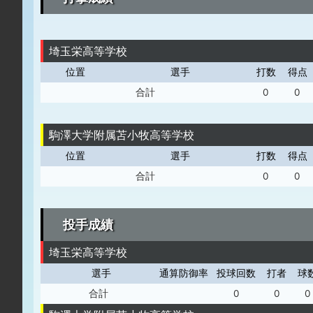
埼玉栄高等学校
位置
選手
打数
得点
合計
0
0
駒澤大学附属苫小牧高等学校
位置
選手
打数
得点
合計
0
0
投手成績
埼玉栄高等学校
選手
通算防御率
投球回数
打者
球
合計
0
0
0