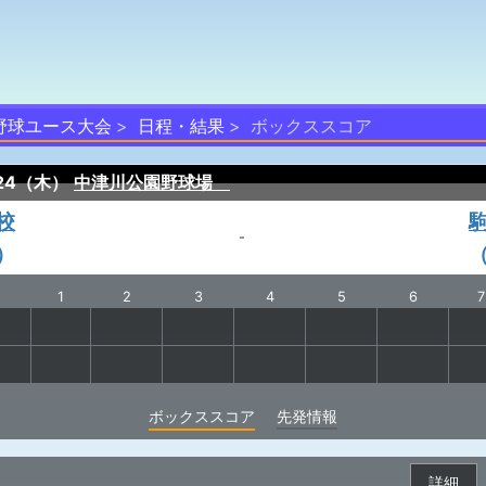
式野球ユース大会
日程・結果
ボックススコア
/24（木）
中津川公園野球場
校
-
）
1
2
3
4
5
6
7
ボックススコア
先発情報
詳細