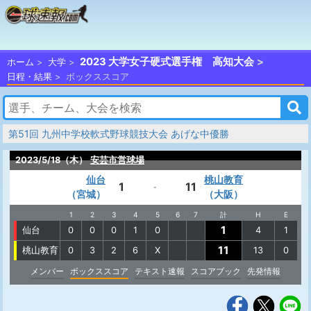
2023 大学女子硬式選手権 高知大会
ホーム
大学
日程・結果
ボックススコア
第51回 九州中学校軟式野球競技大会 あげな中優勝
2023/5/18（木）
安芸市営球場
仙台
桃山教育
1
11
-
（宮城）
（大阪）
1
2
3
4
5
6
7
計
H
E
1
仙台
0
0
0
1
0
4
1
11
桃山教育
0
3
2
6
X
13
0
メンバー
ボックススコア
テキスト速報
スコアブック
先発情報