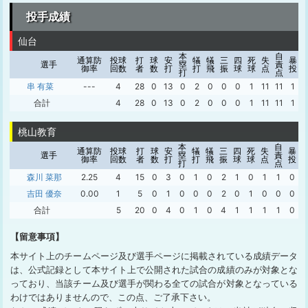
投手成績
仙台
本
自
通算防
投球
打
球
安
犠
犠
三
四
死
失
暴
選手
塁
責
御率
回数
者
数
打
打
飛
振
球
球
点
投
打
点
串 有菜
---
4
28
0
13
0
2
0
0
0
1
11
11
1
合計
4
28
0
13
0
2
0
0
0
1
11
11
1
桃山教育
本
自
通算防
投球
打
球
安
犠
犠
三
四
死
失
暴
選手
塁
責
御率
回数
者
数
打
打
飛
振
球
球
点
投
打
点
森川 菜那
2.25
4
15
0
3
0
1
0
2
1
0
1
1
0
吉田 優奈
0.00
1
5
0
1
0
0
0
2
0
1
0
0
0
合計
5
20
0
4
0
1
0
4
1
1
1
1
0
【留意事項】
本サイト上のチームページ及び選手ページに掲載されている成績データ
は、公式記録として本サイト上で公開された試合の成績のみが対象とな
っており、当該チーム及び選手が関わる全ての試合が対象となっている
わけではありませんので、この点、ご了承下さい。