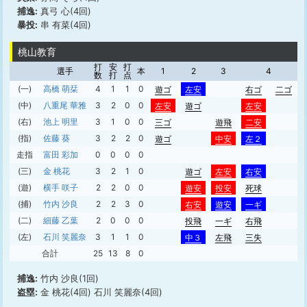
捕逸:
真弓 心(4回)
暴投:
串 有菜(4回)
桃山教育
打
安
打
選手
本
1
2
3
4
数
打
点
(一)
高橋 萌栞
4
1
1
0
遊ゴ
左安
右ゴ
二ゴ
(中)
八重尾 華雅
3
2
0
0
左安
遊ゴ
左安
(右)
池上 明里
3
1
0
0
三ゴ
遊飛
二安
(指)
佐藤 葵
3
2
2
0
遊ゴ
中安
左２
走指
富田 彩加
0
0
0
0
(三)
金 桃花
3
2
1
0
遊ゴ
左安
右安
(遊)
横手 咲子
2
2
0
0
遊安
投安
死球
(捕)
竹内 沙良
2
2
3
0
右安
遊安
一ギ
(二)
細藤 乙葉
2
0
0
0
投飛
一ギ
右飛
(左)
石川 笑麗奈
3
1
1
0
中３
左飛
三失
合計
25
13
8
0
捕逸:
竹内 沙良(1回)
盗塁:
金 桃花(4回) 石川 笑麗奈(4回)