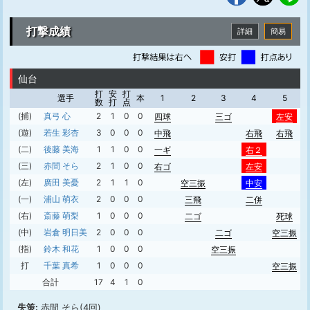
打撃成績
詳細
簡易
仙台
打
安
打
選手
本
1
2
3
4
5
数
打
点
(捕)
真弓 心
2
1
0
0
四球
三ゴ
左安
(遊)
若生 彩杏
3
0
0
0
中飛
右飛
右飛
(二)
後藤 美海
1
1
0
0
一ギ
右２
(三)
赤間 そら
2
1
0
0
右ゴ
左安
(左)
廣田 美憂
2
1
1
0
空三振
中安
(一)
浦山 萌衣
2
0
0
0
三飛
二併
(右)
斎藤 萌梨
1
0
0
0
二ゴ
死球
(中)
岩倉 明日美
2
0
0
0
二ゴ
空三振
(指)
鈴木 和花
1
0
0
0
空三振
打
千葉 真希
1
0
0
0
空三振
合計
17
4
1
0
失策:
赤間 そら(4回)