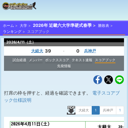
2026年 近畿六大学準硬式春季
ホーム
大学
勝敗表
ランキング
スコアブック
2026/4/11（土）
39
0
大経大
兵神戸
-
試合経過
メンバー
ボックススコア
テキスト速報
スコアブック
先発情報
打席の枠を押すと、経過を確認できます。
電子スコアブ
ック仕様説明
大経大
1
兵神戸
1