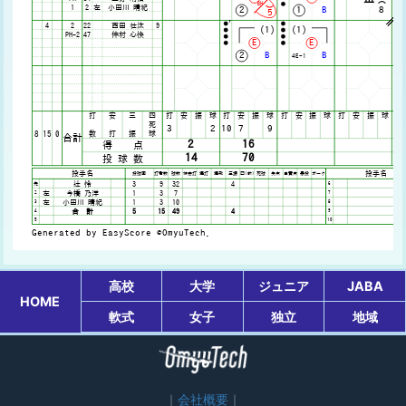
高校
大学
ジュニア
JABA
HOME
軟式
女子
独立
地域
会社概要