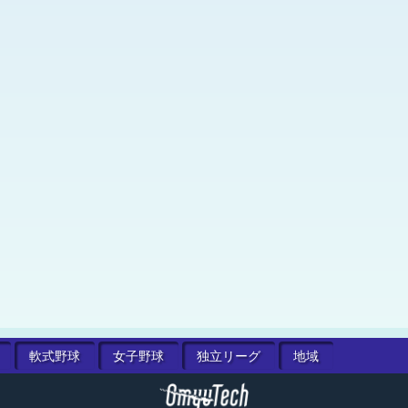
軟式
野球
女子
野球
独立
リーグ
地域