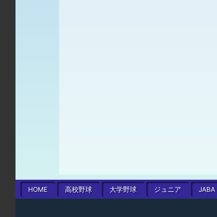
HOME
高校
野球
大学
野球
ジュニア
JABA