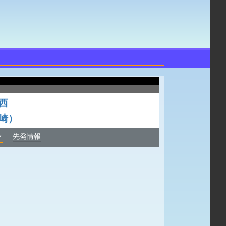
西
崎）
ク
先発情報