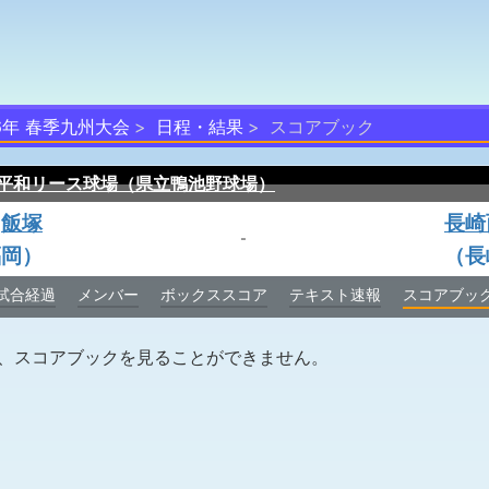
26年 春季九州大会
日程・結果
スコアブック
平和リース球場（県立鴨池野球場）
飯塚
長崎
-
福岡）
（長
試合経過
メンバー
ボックススコア
テキスト速報
スコアブッ
合は、スコアブックを見ることができません。