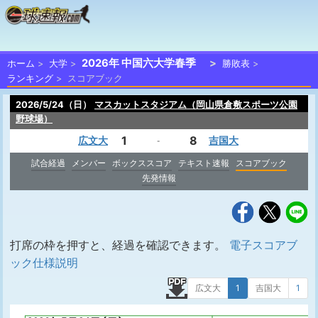
2026年 中国六大学春季
ホーム
大学
勝敗表
ランキング
スコアブック
2026/5/24（日）
マスカットスタジアム（岡山県倉敷スポーツ公園
野球場）
1
8
広文大
吉国大
-
試合経過
メンバー
ボックススコア
テキスト速報
スコアブック
先発情報
打席の枠を押すと、経過を確認できます。
電子スコアブ
ック仕様説明
広文大
1
吉国大
1