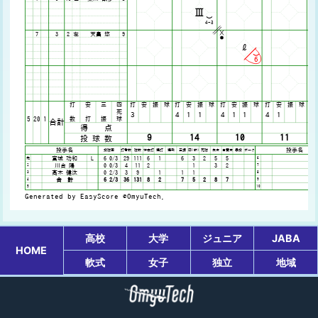
高校
大学
ジュニア
JABA
HOME
軟式
女子
独立
地域