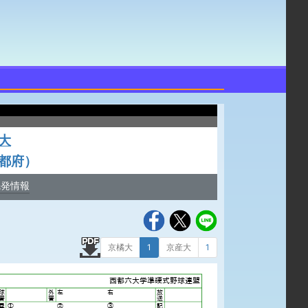
大
都府）
先発情報
京橘大
1
京産大
1