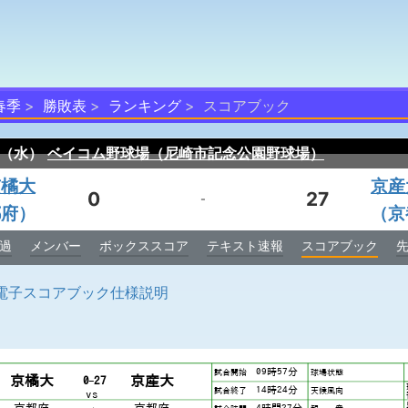
春季
勝敗表
ランキング
スコアブック
/8（水）
ベイコム野球場（尼崎市記念公園野球場）
京橘大
京産
0
27
-
都府）
（京
過
メンバー
ボックススコア
テキスト速報
スコアブック
電子スコアブック仕様説明