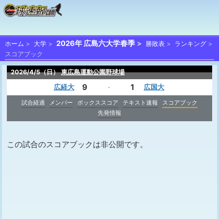
2026年 広島六大学春季
ホーム
大学
勝敗表
ランキング
スコアブック
2026/4/5（日）
東広島運動公園野球場
9
1
広経大
広国大
-
試合経過
メンバー
ボックススコア
テキスト速報
スコアブック
先発情報
この試合のスコアブックは非公開です。