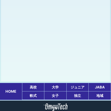
高校
大学
ジュニア
JABA
HOME
軟式
女子
独立
地域