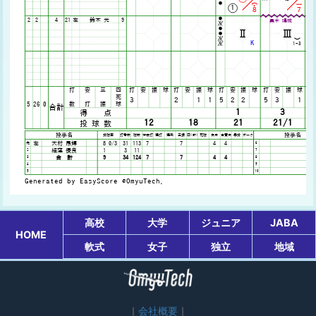
高校
大学
ジュニア
JABA
HOME
軟式
女子
独立
地域
会社概要