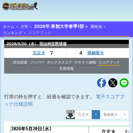
2026年 東都大学春季1部
ホーム
大学
勝敗表
ランキング
スコアブック
2026/5/20（水）
明治神宮野球場
7
4
立正大
亜細亜大
-
試合経過
メンバー
ボックススコア
テキスト速報
スコアブック
先発情報
打席の枠を押すと、経過を確認できます。
電子スコアブ
ック仕様説明
立正大
1
亜細亜大
1