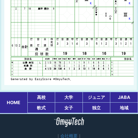
高校
大学
ジュニア
JABA
HOME
軟式
女子
独立
地域
会社概要