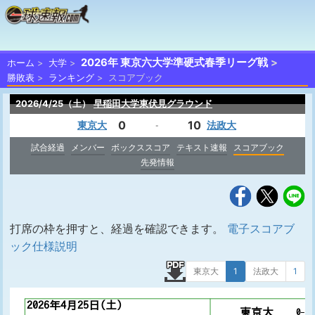
2026年 東京六大学準硬式春季リーグ戦
ホーム
大学
勝敗表
ランキング
スコアブック
2026/4/25（土）
早稲田大学東伏見グラウンド
0
10
東京大
法政大
-
試合経過
メンバー
ボックススコア
テキスト速報
スコアブック
先発情報
打席の枠を押すと、経過を確認できます。
電子スコアブ
ック仕様説明
東京大
1
法政大
1